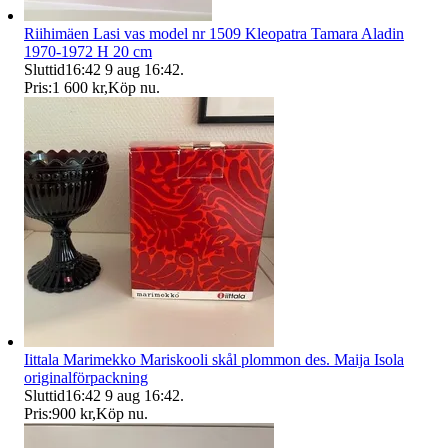
Riihimäen Lasi vas model nr 1509 Kleopatra Tamara Aladin
1970-1972 H 20 cm
Sluttid
16:42
9 aug 16:42
.
Pris:
1 600 kr
,
Köp nu
.
Iittala Marimekko Mariskooli skål plommon des. Maija Isola
originalförpackning
Sluttid
16:42
9 aug 16:42
.
Pris:
900 kr
,
Köp nu
.