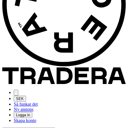
SEK
Så funkar det
Ny annons
Logga in
Skapa konto