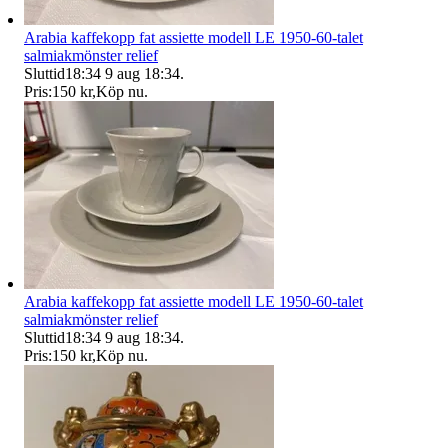
Arabia kaffekopp fat assiette modell LE 1950-60-talet
salmiakmönster relief
Sluttid
18:34
9 aug 18:34
.
Pris:
150 kr
,
Köp nu
.
Arabia kaffekopp fat assiette modell LE 1950-60-talet
salmiakmönster relief
Sluttid
18:34
9 aug 18:34
.
Pris:
150 kr
,
Köp nu
.