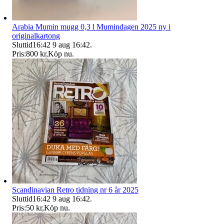
Arabia Mumin mugg 0,3 l Mumindagen 2025 ny i
originalkartong
Sluttid
16:42
9 aug 16:42
.
Pris:
800 kr
,
Köp nu
.
Scandinavian Retro tidning nr 6 år 2025
Sluttid
16:42
9 aug 16:42
.
Pris:
50 kr
,
Köp nu
.