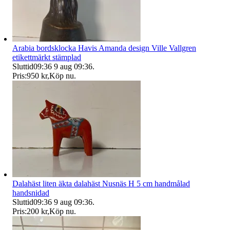
Arabia bordsklocka Havis Amanda design Ville Vallgren
etikettmärkt stämplad
Sluttid
09:36
9 aug 09:36
.
Pris:
950 kr
,
Köp nu
.
Dalahäst liten äkta dalahäst Nusnäs H 5 cm handmålad
handsnidad
Sluttid
09:36
9 aug 09:36
.
Pris:
200 kr
,
Köp nu
.