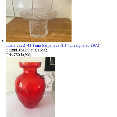
Iittala vas 2741 Timo Sarpaneva H 14 cm signerad 1972
Sluttid
16:42
9 aug 16:42
.
Pris:
750 kr
,
Köp nu
.