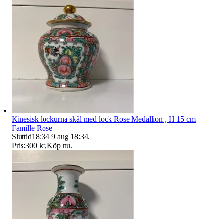
Kinesisk lockurna skål med lock Rose Medallion , H 15 cm
Famille Rose
Sluttid
18:34
9 aug 18:34
.
Pris:
300 kr
,
Köp nu
.