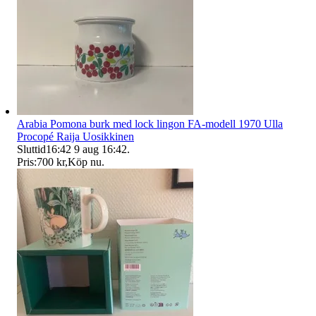
Arabia Pomona burk med lock lingon FA-modell 1970 Ulla
Procopé Raija Uosikkinen
Sluttid
16:42
9 aug 16:42
.
Pris:
700 kr
,
Köp nu
.