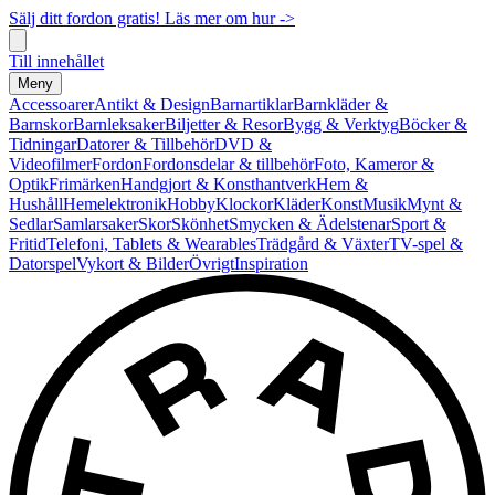
Sälj ditt fordon gratis! Läs mer om hur ->
Till innehållet
Meny
Accessoarer
Antikt & Design
Barnartiklar
Barnkläder &
Barnskor
Barnleksaker
Biljetter & Resor
Bygg & Verktyg
Böcker &
Tidningar
Datorer & Tillbehör
DVD &
Videofilmer
Fordon
Fordonsdelar & tillbehör
Foto, Kameror &
Optik
Frimärken
Handgjort & Konsthantverk
Hem &
Hushåll
Hemelektronik
Hobby
Klockor
Kläder
Konst
Musik
Mynt &
Sedlar
Samlarsaker
Skor
Skönhet
Smycken & Ädelstenar
Sport &
Fritid
Telefoni, Tablets & Wearables
Trädgård & Växter
TV-spel &
Datorspel
Vykort & Bilder
Övrigt
Inspiration