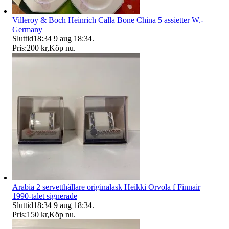
Villeroy & Boch Heinrich Calla Bone China 5 assietter W.-
Germany
Sluttid
18:34
9 aug 18:34
.
Pris:
200 kr
,
Köp nu
.
Arabia 2 servetthållare originalask Heikki Orvola f Finnair
1990-talet signerade
Sluttid
18:34
9 aug 18:34
.
Pris:
150 kr
,
Köp nu
.