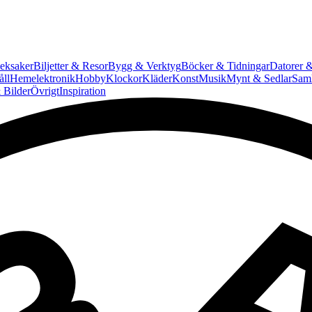
eksaker
Biljetter & Resor
Bygg & Verktyg
Böcker & Tidningar
Datorer &
ll
Hemelektronik
Hobby
Klockor
Kläder
Konst
Musik
Mynt & Sedlar
Saml
 Bilder
Övrigt
Inspiration