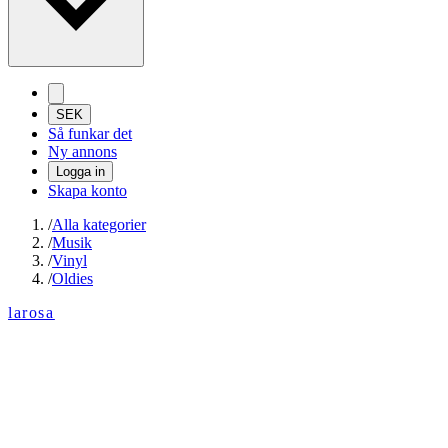
SEK
Så funkar det
Ny annons
Logga in
Skapa konto
/
Alla kategorier
/
Musik
/
Vinyl
/
Oldies
larosa