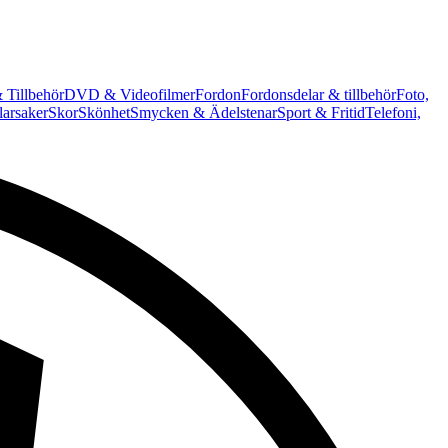
 Tillbehör
DVD & Videofilmer
Fordon
Fordonsdelar & tillbehör
Foto,
arsaker
Skor
Skönhet
Smycken & Ädelstenar
Sport & Fritid
Telefoni,