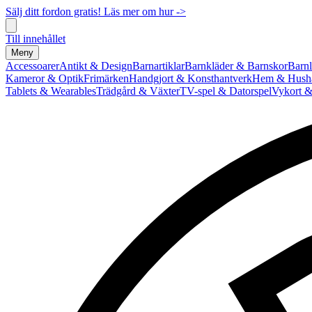
Sälj ditt fordon gratis! Läs mer om hur ->
Till innehållet
Meny
Accessoarer
Antikt & Design
Barnartiklar
Barnkläder & Barnskor
Barnl
Kameror & Optik
Frimärken
Handgjort & Konsthantverk
Hem & Hushå
Tablets & Wearables
Trädgård & Växter
TV-spel & Datorspel
Vykort &