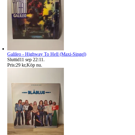
Galileo - Highway To Hell (Maxi-Singel)
Sluttid
11 sep 22:11
.
Pris:
29 kr
,
Köp nu
.