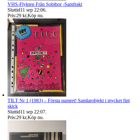
VHS-Flykten Från Sobibor -Samfrakt
Sluttid
11 sep 22:06
.
Pris:
29 kr
,
Köp nu
.
TILT Nr 1 (1983) – Första numret! Samlarobjekt i mycket fint
skick
Sluttid
11 sep 22:07
.
Pris:
29 kr
,
Köp nu
.