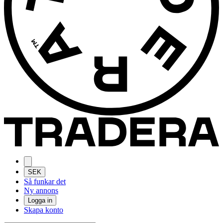
SEK
Så funkar det
Ny annons
Logga in
Skapa konto