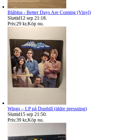
Blåblus - Better Days Are Coming (Vinyl)
Sluttid
12 sep 21:18
.
Pris:
29 kr
,
Köp nu
.
Wings – LP på Dunhill (äldre pressning)
Sluttid
15 sep 21:50
.
Pris:
39 kr
,
Köp nu
.