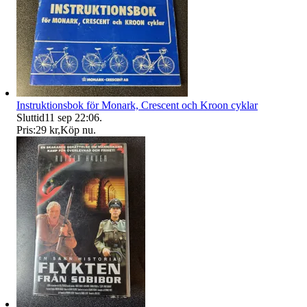
Instruktionsbok för Monark, Crescent och Kroon cyklar
Sluttid
11 sep 22:06
.
Pris:
29 kr
,
Köp nu
.