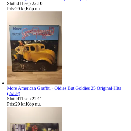
Sluttid
11 sep 22:10
.
Pris:
29 kr
,
Köp nu
.
More American Graffiti - Oldies But Goldies 25 Original-Hits
(2xLP)
Sluttid
11 sep 22:11
.
Pris:
29 kr
,
Köp nu
.