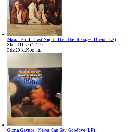
Mason Proffit-Last Night I Had The Strangest Dream (LP)
Sluttid
11 sep 22:10
.
Pris:
29 kr
,
Köp nu
.
Gloria Gaynor - Never Can Say Goodbye (LP)