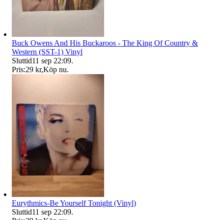
Buck Owens And His Buckaroos - The King Of Country &
Western (SST-1) Vinyl
Sluttid
11 sep 22:09
.
Pris:
29 kr
,
Köp nu
.
Eurythmics-Be Yourself Tonight (Vinyl)
Sluttid
11 sep 22:09
.