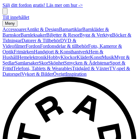
Sälj ditt fordon gratis! Läs mer om hur ->
Till innehållet
Meny
Accessoarer
Antikt & Design
Barnartiklar
Barnkläder &
Barnskor
Barnleksaker
Biljetter & Resor
Bygg & Verktyg
Böcker &
Tidningar
Datorer & Tillbehör
DVD &
Videofilmer
Fordon
Fordonsdelar & tillbehör
Foto, Kameror &
Optik
Frimärken
Handgjort & Konsthantverk
Hem &
Hushåll
Hemelektronik
Hobby
Klockor
Kläder
Konst
Musik
Mynt &
Sedlar
Samlarsaker
Skor
Skönhet
Smycken & Ädelstenar
Sport &
Fritid
Telefoni, Tablets & Wearables
Trädgård & Växter
TV-spel &
Datorspel
Vykort & Bilder
Övrigt
Inspiration