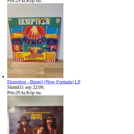
Pris:
29 kr
,
Köp nu
.
Ekseption - Bingo! (New Formula) LP
Sluttid
11 sep 22:09
.
Pris:
29 kr
,
Köp nu
.