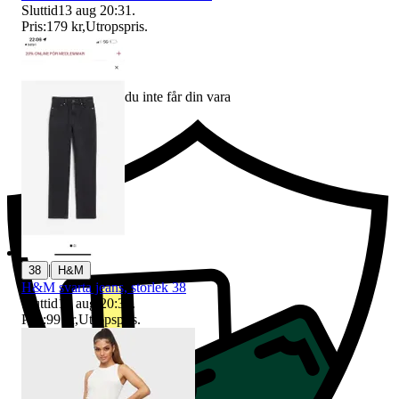
Sluttid
13 aug 20:31
.
Pris:
179 kr
,
Utropspris
.
Ersättning om du inte får din vara
|
38
H&M
H&M svarta jeans, storlek 38
Sluttid
13 aug 20:31
.
Pris:
99 kr
,
Utropspris
.