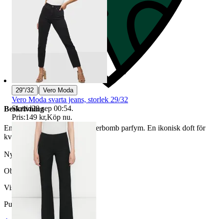
|
29"/32
Vero Moda
Vero Moda svarta jeans, storlek 29/32
Sluttid
29 sep 00:54
.
Beskrivning
Pris:
149 kr
,
Köp nu
.
En flaska Viktor & Rolf Flowerbomb parfym. En ikonisk doft för
kvinnor. Ca 90% kvar.
Nypris 1030kr
Objektnr
737 666 681
Visningar
104
Publicerad
23 jun 23:59