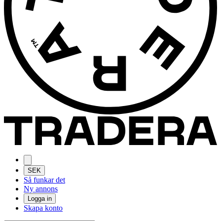
SEK
Så funkar det
Ny annons
Logga in
Skapa konto