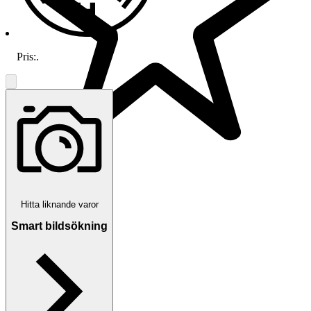
Pris:
.
131 omdömen
Läs omdömen
Hitta liknande varor
Följ
Smart bildsökning