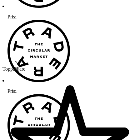
Pris:
.
Toppsäljare
Pris:
.