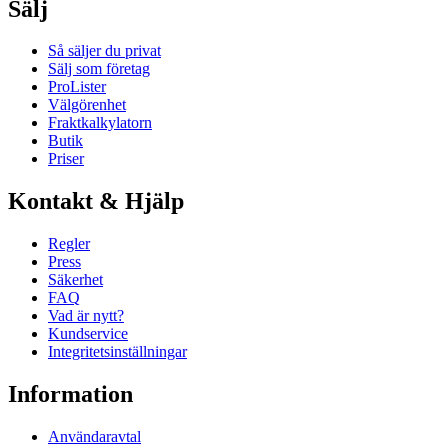
Sälj
Så säljer du privat
Sälj som företag
ProLister
Välgörenhet
Fraktkalkylatorn
Butik
Priser
Kontakt & Hjälp
Regler
Press
Säkerhet
FAQ
Vad är nytt?
Kundservice
Integritetsinställningar
Information
Användaravtal