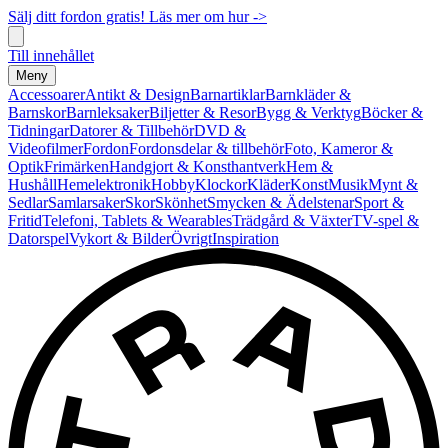
Sälj ditt fordon gratis! Läs mer om hur ->
Till innehållet
Meny
Accessoarer
Antikt & Design
Barnartiklar
Barnkläder &
Barnskor
Barnleksaker
Biljetter & Resor
Bygg & Verktyg
Böcker &
Tidningar
Datorer & Tillbehör
DVD &
Videofilmer
Fordon
Fordonsdelar & tillbehör
Foto, Kameror &
Optik
Frimärken
Handgjort & Konsthantverk
Hem &
Hushåll
Hemelektronik
Hobby
Klockor
Kläder
Konst
Musik
Mynt &
Sedlar
Samlarsaker
Skor
Skönhet
Smycken & Ädelstenar
Sport &
Fritid
Telefoni, Tablets & Wearables
Trädgård & Växter
TV-spel &
Datorspel
Vykort & Bilder
Övrigt
Inspiration