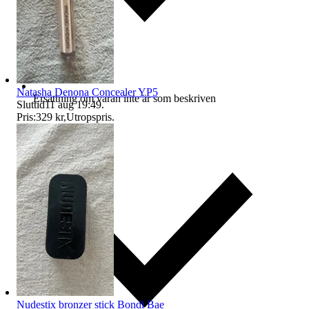
Natasha Denona Concealer YP5
Ersättning om varan inte är som beskriven
Sluttid
11 aug 19:49
.
Pris:
329 kr
,
Utropspris
.
Nudestix bronzer stick Bondi Bae