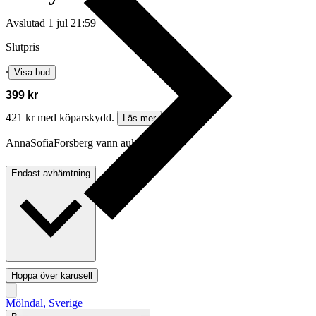
Avslutad
1 jul 21:59
Slutpris
∙
Visa bud
399 kr
421 kr med köparskydd.
Läs mer
AnnaSofiaForsberg vann auktionen
Endast avhämtning
Hoppa över karusell
Hämtas i
Mölndal, Sverige