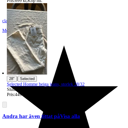
Pris:
699 kr
,
Köp nu
.
clarasjogren
Mölndal
,
Sverige
|
28"
Selected
Selected Homme beiga jeans, storlek 28/32
Sluttid
1 okt 14:18
.
Pris:
449 kr
,
Köp nu
.
Andra har även tittat på
Visa alla