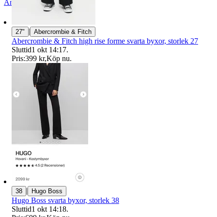
Anmäl
Sälj liknande
|
27"
Abercrombie & Fitch
Abercrombie & Fitch high rise forme svarta byxor, storlek 27
Sluttid
1 okt 14:17
.
Pris:
399 kr
,
Köp nu
.
|
38
Hugo Boss
Hugo Boss svarta byxor, storlek 38
Sluttid
1 okt 14:18
.