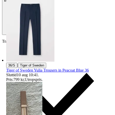
Betalning
Via Tradera
Traderas köparskydd
|
36/S
Tiger of Sweden
Tiger of Sweden Yulia Trousers in Peacoat Blue 36
Sluttid
10 aug 10:41
.
Pris:
799 kr
,
Utropspris
.