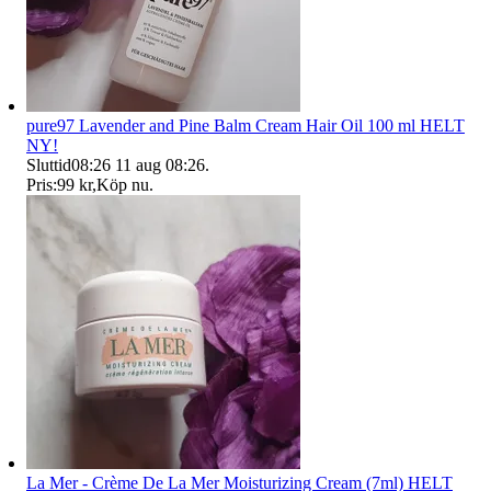
pure97 Lavender and Pine Balm Cream Hair Oil 100 ml HELT
NY!
Sluttid
08:26
11 aug 08:26
.
Pris:
99 kr
,
Köp nu
.
La Mer - Crème De La Mer Moisturizing Cream (7ml) HELT