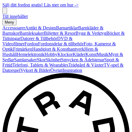
Sälj ditt fordon gratis! Läs mer om hur ->
Till innehållet
Meny
Accessoarer
Antikt & Design
Barnartiklar
Barnkläder &
Barnskor
Barnleksaker
Biljetter & Resor
Bygg & Verktyg
Böcker &
Tidningar
Datorer & Tillbehör
DVD &
Videofilmer
Fordon
Fordonsdelar & tillbehör
Foto, Kameror &
Optik
Frimärken
Handgjort & Konsthantverk
Hem &
Hushåll
Hemelektronik
Hobby
Klockor
Kläder
Konst
Musik
Mynt &
Sedlar
Samlarsaker
Skor
Skönhet
Smycken & Ädelstenar
Sport &
Fritid
Telefoni, Tablets & Wearables
Trädgård & Växter
TV-spel &
Datorspel
Vykort & Bilder
Övrigt
Inspiration