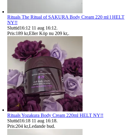
Rituals The Ritual of SAKURA Body Cream 220 ml l HELT
NY!!
Sluttid
16:12
11 aug 16:12
.
Pris:
189 kr
,
Eller Köp nu
209 kr
,
.
Rituals Yozakura Body Cream 220ml HELT NY!!
Sluttid
16:18
11 aug 16:18
.
Pris:
204 kr
,
Ledande bud
.