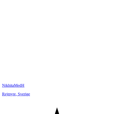
NikhitaMedH
Rejmyre
,
Sverige