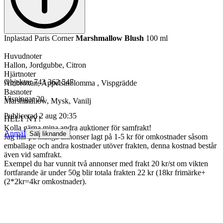
Inplastad Paris Corner
Marshmallow Blush
100 ml
Huvudnoter
Hallon, Jordgubbe, Citron
Hjärtnoter
Objektnr
743 362 547
Ambroxan, Appelsinblomma , Vispgrädde
Basnoter
Visningar
20
Marshmallow, Mysk, Vanilj
Publicerad
2 aug 20:35
HELT NY!
Kolla gärna mina andra auktioner för samfrakt!
Anmäl
Sälj liknande
Jag har på många annonser lagt på 1-5 kr för omkostnader såsom
emballage och andra kostnader utöver frakten, denna kostnad består
även vid samfrakt.
Exempel du har vunnit två annonser med frakt 20 kr/st om vikten
fortfarande är under 50g blir totala frakten 22 kr (18kr frimärke+
(2*2kr=4kr omkostnader).