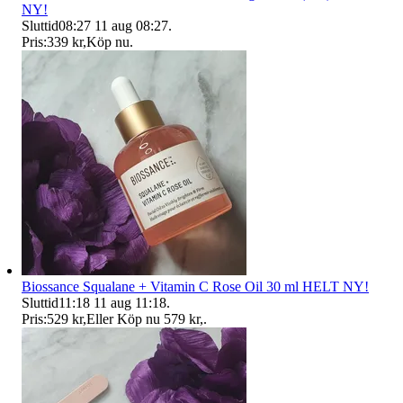
NY!
Sluttid
08:27
11 aug 08:27
.
Pris:
339 kr
,
Köp nu
.
Biossance Squalane + Vitamin C Rose Oil 30 ml HELT NY!
Sluttid
11:18
11 aug 11:18
.
Pris:
529 kr
,
Eller Köp nu
579 kr
,
.