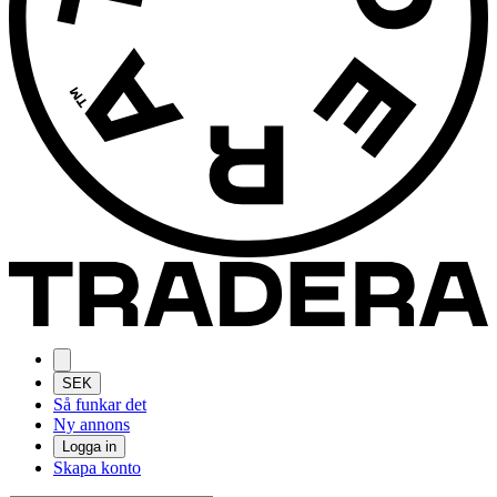
SEK
Så funkar det
Ny annons
Logga in
Skapa konto