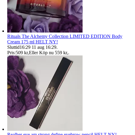
Rituals The Alchemy Collection LIMITED EDITION Body
Cream 175 ml HELT NY!
Sluttid
16:29
11 aug 16:29
.
Pris:
509 kr
,
Eller Köp nu
559 kr
,
.
Realher eye am strong define eyebrow pencil HELT NY!