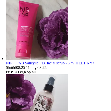
NIP + FAB Salicylic FIX facial scrub 75 ml HELT NY!
Sluttid
08:25
11 aug 08:25
.
Pris:
149 kr
,
Köp nu
.