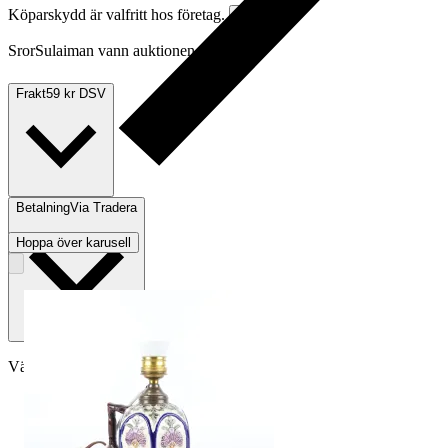
Köparskydd är valfritt hos företag.
Läs mer
SrorSulaiman vann auktionen
Frakt
59 kr DSV
Betalning
Via Tradera
Hoppa över karusell
Välj till köparskydd