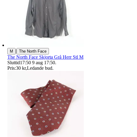
|
M
The North Face
The North Face Skjorta Grå Herr Stl M
Sluttid
17:50
9 aug 17:50
.
Pris:
30 kr
,
Ledande bud
.