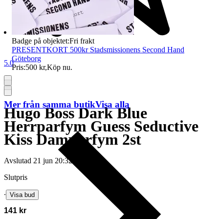
Badge på objektet:
Fri frakt
PRESENTKORT 500kr Stadsmissionens Second Hand
Göteborg
5.0
Pris:
500 kr
,
Köp nu
.
Mer från samma butik
Visa alla
Hugo Boss Dark Blue
Herrparfym Guess Seductive
Kiss Damparfym 2st
Avslutad
21 jun 20:32
Slutpris
∙
Visa bud
141 kr