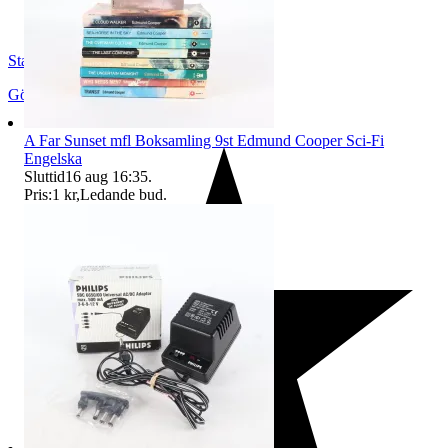
StadsmissionensSecondhandGbg
Göteborg
,
Sverige
A Far Sunset mfl Boksamling 9st Edmund Cooper Sci-Fi
Engelska
Sluttid
16 aug 16:35
.
Pris:
1 kr
,
Ledande bud
.