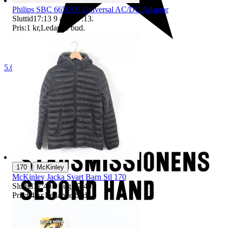
Philips SBC 6650/00 Universal AC/DC Adaptor
Sluttid
17:13
9 aug 17:13
.
Pris:
1 kr
,
Ledande bud
.
5.0
|
170
McKinley
McKinley Jacka Svart Barn Stl 170
Sluttid
17:40
9 aug 17:40
.
Pris:
64 kr
,
Ledande bud
.