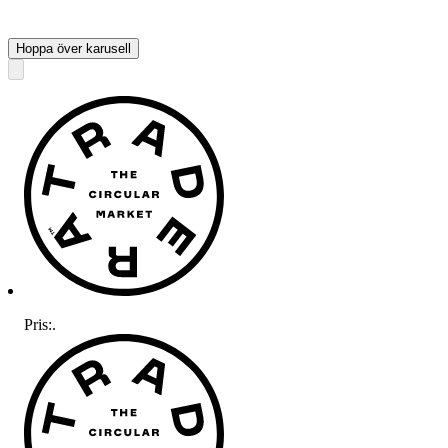
Hoppa över karusell
Pris:
.