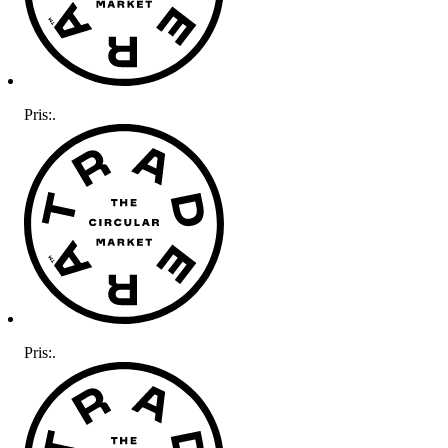
Pris:
.
Pris:
.