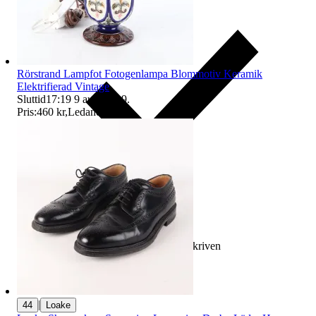
Rörstrand Lampfot Fotogenlampa Blommotiv Keramik
Elektrifierad Vintage
Sluttid
17:19
9 aug 17:19
.
Pris:
460 kr
,
Ledande bud
.
Ersättning om varan inte är som beskriven
|
44
Loake