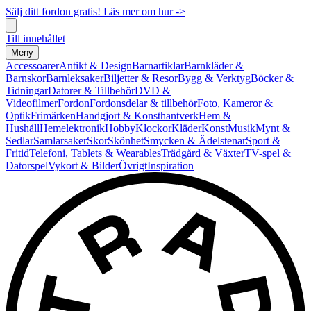
Sälj ditt fordon gratis! Läs mer om hur ->
Till innehållet
Meny
Accessoarer
Antikt & Design
Barnartiklar
Barnkläder &
Barnskor
Barnleksaker
Biljetter & Resor
Bygg & Verktyg
Böcker &
Tidningar
Datorer & Tillbehör
DVD &
Videofilmer
Fordon
Fordonsdelar & tillbehör
Foto, Kameror &
Optik
Frimärken
Handgjort & Konsthantverk
Hem &
Hushåll
Hemelektronik
Hobby
Klockor
Kläder
Konst
Musik
Mynt &
Sedlar
Samlarsaker
Skor
Skönhet
Smycken & Ädelstenar
Sport &
Fritid
Telefoni, Tablets & Wearables
Trädgård & Växter
TV-spel &
Datorspel
Vykort & Bilder
Övrigt
Inspiration