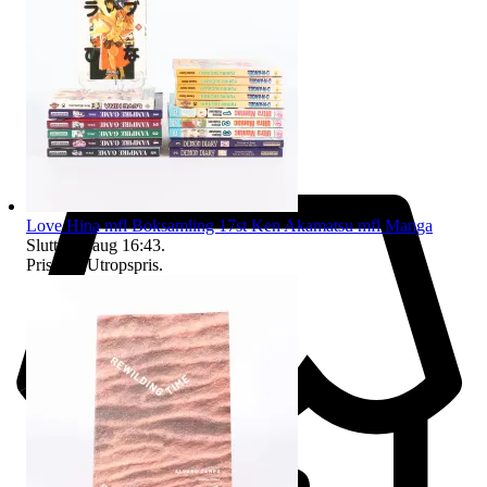
Love Hina mfl Boksamling 17st Ken Akamatsu mfl Manga
Sluttid
16 aug 16:43
.
Pris:
1 kr
,
Utropspris
.