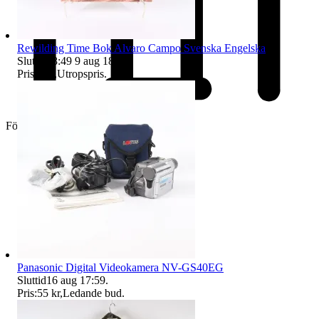
Rewilding Time Bok Alvaro Campo Svenska Engelska
Sluttid
18:49
9 aug 18:49
.
Pris:
1 kr
,
Utropspris
.
Företag
Panasonic Digital Videokamera NV-GS40EG
Sluttid
16 aug 17:59
.
Pris:
55 kr
,
Ledande bud
.