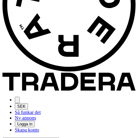
SEK
Så funkar det
Ny annons
Logga in
Skapa konto