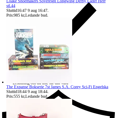
Loake Shoemakers Sovereign Longwing Derby Läder Herr
stl.44
Sluttid
16:47
9 aug 16:47
.
Pris:
985 kr
,
Ledande bud
.
Ersättning om du inte får din vara
The Expanse Bokserie 7st James S.A. Corey Sci-Fi Engelska
Sluttid
18:44
9 aug 18:44
.
Pris:
555 kr
,
Ledande bud
.