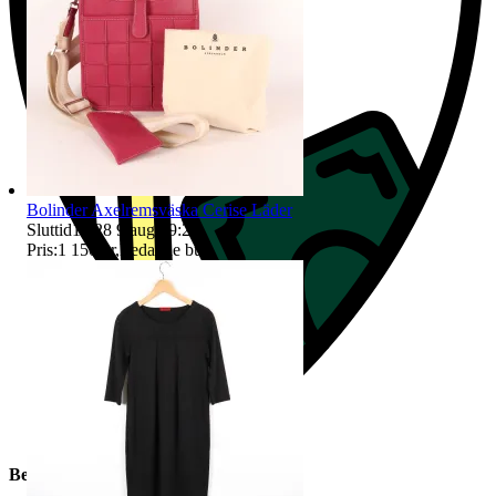
Bolinder Axelremsväska Cerise Läder
Sluttid
19:28
9 aug 19:28
.
Pris:
1 150 kr
,
Ledande bud
.
Beskrivning