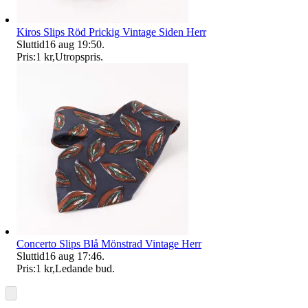
Kiros Slips Röd Prickig Vintage Siden Herr
Sluttid
16 aug 19:50
.
Pris:
1 kr
,
Utropspris
.
Concerto Slips Blå Mönstrad Vintage Herr
Sluttid
16 aug 17:46
.
Pris:
1 kr
,
Ledande bud
.