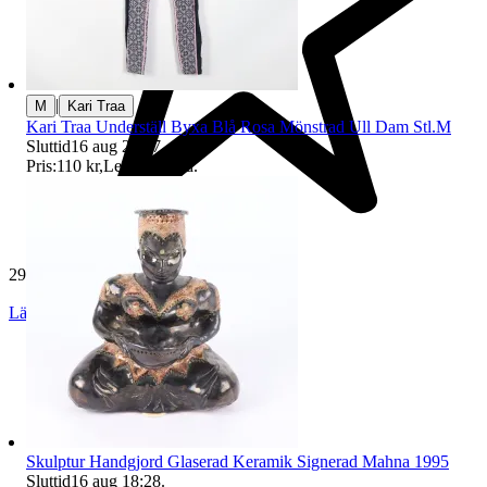
|
M
Kari Traa
Kari Traa Underställ Byxa Blå Rosa Mönstrad Ull Dam Stl.M
Sluttid
16 aug 20:27
.
Pris:
110 kr
,
Ledande bud
.
29 180 omdömen
Läs omdömen
Följ
Skulptur Handgjord Glaserad Keramik Signerad Mahna 1995
Sluttid
16 aug 18:28
.