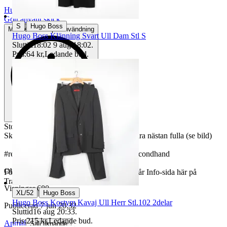
Hugo Boss
|
Gott använt skick
|
S
Hugo Boss
Mindre tecken på användning
Hugo Boss Klänning Svart Ull Dam Stl S
Sluttid
18:02
9 aug 18:02
.
Pris:
64 kr
,
Ledande bud
.
Storlek: Guess 30ml. Boss 75ml
Skick: Gott begagnat skick. Uppskattas vara nästan fulla (se bild)
#retro #vintage #samlarobjekt #design #secondhand
Objektnr
735 353 121
För butiksinformation och köpvillkor, se vår Info-sida här på
Tradera.
Visningar
680
|
XL/52
Hugo Boss
Hugo Boss Kostym Kavaj Ull Herr Stl.102 2delar
Publicerad
7 jun 20:32
Sluttid
16 aug 20:33
.
Pris:
215 kr
,
Ledande bud
.
Anmäl
Sälj liknande