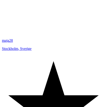
maja28
Stockholm
,
Sverige