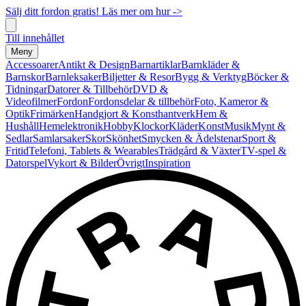
Sälj ditt fordon gratis! Läs mer om hur ->
Till innehållet
Meny
Accessoarer
Antikt & Design
Barnartiklar
Barnkläder &
Barnskor
Barnleksaker
Biljetter & Resor
Bygg & Verktyg
Böcker &
Tidningar
Datorer & Tillbehör
DVD &
Videofilmer
Fordon
Fordonsdelar & tillbehör
Foto, Kameror &
Optik
Frimärken
Handgjort & Konsthantverk
Hem &
Hushåll
Hemelektronik
Hobby
Klockor
Kläder
Konst
Musik
Mynt &
Sedlar
Samlarsaker
Skor
Skönhet
Smycken & Ädelstenar
Sport &
Fritid
Telefoni, Tablets & Wearables
Trädgård & Växter
TV-spel &
Datorspel
Vykort & Bilder
Övrigt
Inspiration