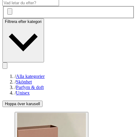
Filtrera efter kategori
/
Alla kategorier
/
Skönhet
/
Parfym & doft
/
Unisex
Hoppa över karusell