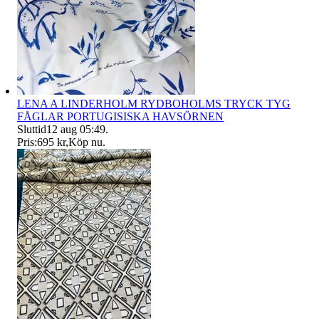
LENA A LINDERHOLM RYDBOHOLMS TRYCK TYG
FÅGLAR PORTUGISISKA HAVSÖRNEN
Sluttid
12 aug 05:49
.
Pris:
695 kr
,
Köp nu
.