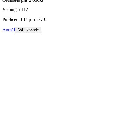
Ordinarie pris 2.530kr
Visningar
112
Publicerad
14 jun 17:19
Anmäl
Sälj liknande