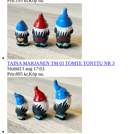
Pris:
195 kr
,
Köp nu
.
TAINA MARJANEN TM 03 TOMTE TONTTU NR 3
Sluttid
13 aug 17:03
.
Pris:
895 kr
,
Köp nu
.