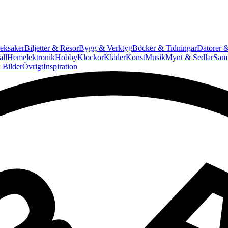
eksaker
Biljetter & Resor
Bygg & Verktyg
Böcker & Tidningar
Datorer &
ll
Hemelektronik
Hobby
Klockor
Kläder
Konst
Musik
Mynt & Sedlar
Saml
 Bilder
Övrigt
Inspiration