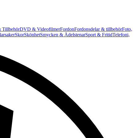
 Tillbehör
DVD & Videofilmer
Fordon
Fordonsdelar & tillbehör
Foto,
arsaker
Skor
Skönhet
Smycken & Ädelstenar
Sport & Fritid
Telefoni,