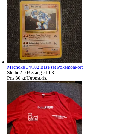
Machoke 34/102 Base set Pokemonkort
Sluttid
21:03
8 aug 21:03
.
Pris:
30 kr
,
Utropspris
.