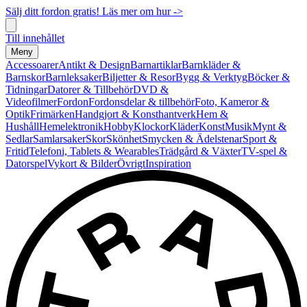
Sälj ditt fordon gratis! Läs mer om hur ->
Till innehållet
Meny
Accessoarer
Antikt & Design
Barnartiklar
Barnkläder &
Barnskor
Barnleksaker
Biljetter & Resor
Bygg & Verktyg
Böcker &
Tidningar
Datorer & Tillbehör
DVD &
Videofilmer
Fordon
Fordonsdelar & tillbehör
Foto, Kameror &
Optik
Frimärken
Handgjort & Konsthantverk
Hem &
Hushåll
Hemelektronik
Hobby
Klockor
Kläder
Konst
Musik
Mynt &
Sedlar
Samlarsaker
Skor
Skönhet
Smycken & Ädelstenar
Sport &
Fritid
Telefoni, Tablets & Wearables
Trädgård & Växter
TV-spel &
Datorspel
Vykort & Bilder
Övrigt
Inspiration