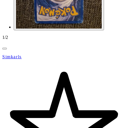
1
/
2
Simkarls