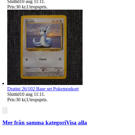
Sluttid
10 aug 11:11
.
Pris:
30 kr
,
Utropspris
.
Dratini 26/102 Base set Pokemonkort
Sluttid
10 aug 11:11
.
Pris:
30 kr
,
Utropspris
.
Mer från samma kategori
Visa alla