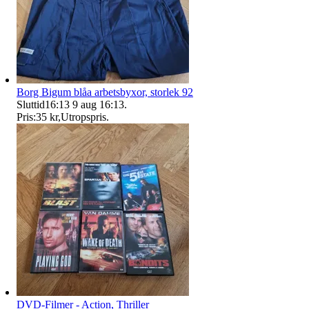
Borg Bigum blåa arbetsbyxor, storlek 92
Sluttid
16:13
9 aug 16:13
.
Pris:
35 kr
,
Utropspris
.
DVD-Filmer - Action, Thriller