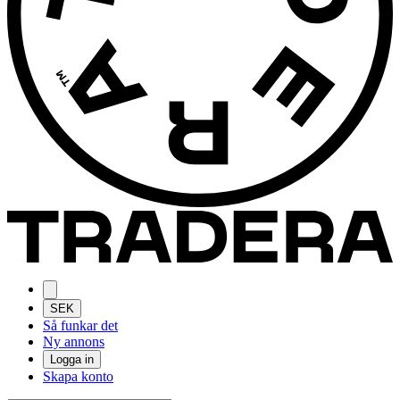
SEK
Så funkar det
Ny annons
Logga in
Skapa konto