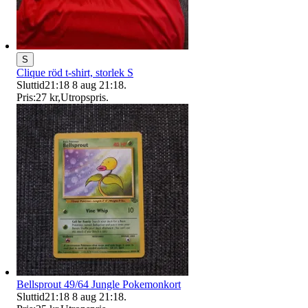
S
Clique röd t-shirt, storlek S
Sluttid
21:18
8 aug 21:18
.
Pris:
27 kr
,
Utropspris
.
Bellsprout 49/64 Jungle Pokemonkort
Sluttid
21:18
8 aug 21:18
.