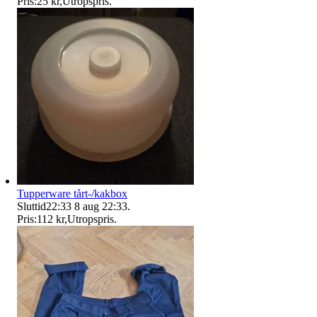
Pris:
25 kr
,
Utropspris
.
Tupperware tårt-/kakbox
Sluttid
22:33
8 aug 22:33
.
Pris:
112 kr
,
Utropspris
.