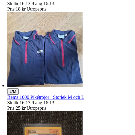
Sluttid
16:13
9 aug 16:13
.
Pris:
18 kr
,
Utropspris
.
L/M
Rema 1000 Pikétröjor - Storlek M och L
Sluttid
16:13
9 aug 16:13
.
Pris:
25 kr
,
Utropspris
.