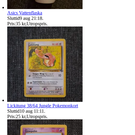
Asics Vattenflaska
Sluttid
9 aug 21:18
.
Pris:
35 kr
,
Utropspris
.
Lickitung 38/64 Jungle Pokemonkort
Sluttid
10 aug 11:11
.
Pris:
25 kr
,
Utropspris
.