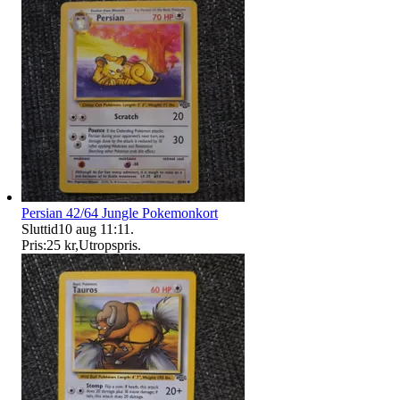
Persian 42/64 Jungle Pokemonkort
Sluttid
10 aug 11:11
.
Pris:
25 kr
,
Utropspris
.