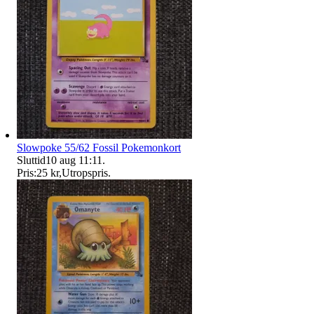
Slowpoke 55/62 Fossil Pokemonkort
Sluttid
10 aug 11:11
.
Pris:
25 kr
,
Utropspris
.