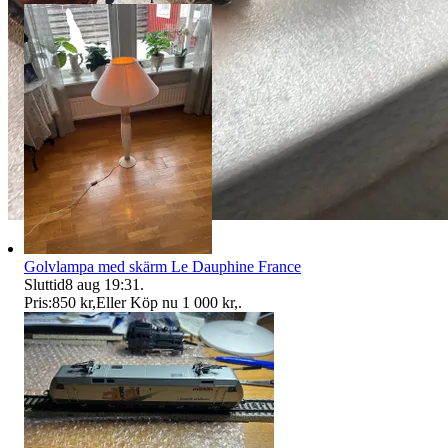
Golvlampa med skärm Le Dauphine France
Sluttid
8 aug 19:31
.
Pris:
850 kr
,
Eller Köp nu
1 000 kr
,
.