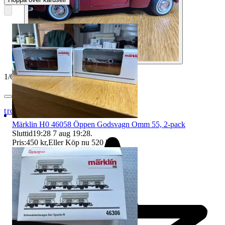
1
/
6
trossen77
Märklin H0 46058 Öppen Godsvagn Omm 55, 2-pack
Sluttid
19:28
7 aug 19:28
.
Pris:
450 kr
,
Eller Köp nu
520 kr
,
.