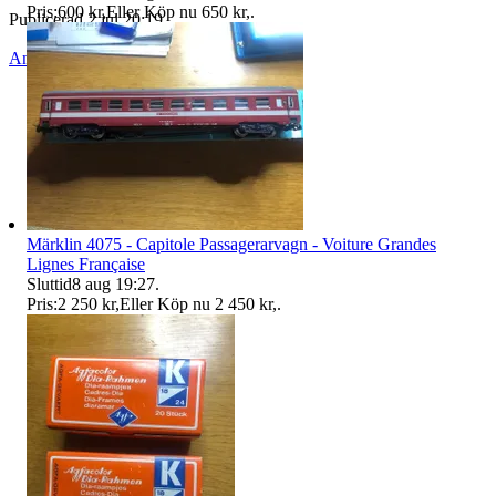
Pris:
600 kr
,
Eller Köp nu
650 kr
,
.
Publicerad
2 jul 20:19
Anmäl
Sälj liknande
Märklin 4075 - Capitole Passagerarvagn - Voiture Grandes
Lignes Française
Sluttid
8 aug 19:27
.
Pris:
2 250 kr
,
Eller Köp nu
2 450 kr
,
.