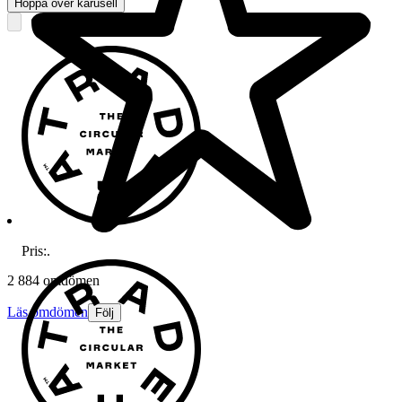
Hoppa över karusell
Pris:
.
2 884 omdömen
Läs omdömen
Följ