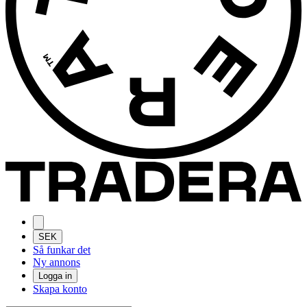
SEK
Så funkar det
Ny annons
Logga in
Skapa konto