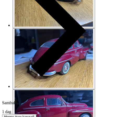
Samfrakt
1 dag
Hoppa över karusell