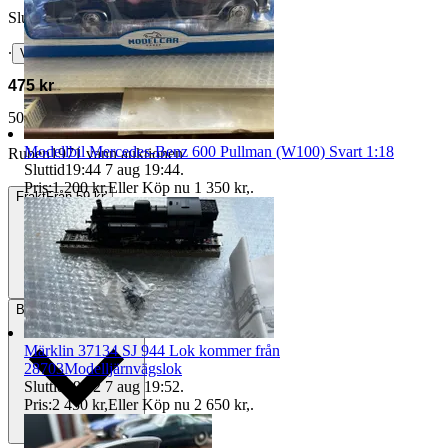
Slutpris
∙
Visa bud
475 kr
501 kr med köparskydd.
Läs mer
Modellbil Mercedes-Benz 600 Pullman (W100) Svart 1:18
Ruben1971 vann auktionen
Sluttid
19:44
7 aug 19:44
.
Pris:
1 200 kr
,
Eller Köp nu
1 350 kr
,
.
Frakt
Från 59 kr
Betalning
Via Tradera
Märklin 37134 SJ 944 Lok kommer från
28703Modelljärnvägslok
Sluttid
19:52
7 aug 19:52
.
Pris:
2 450 kr
,
Eller Köp nu
2 650 kr
,
.