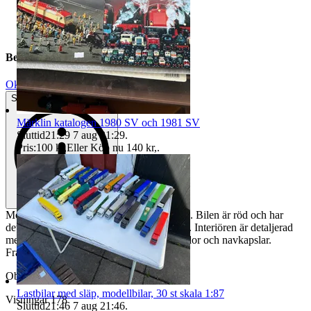
Beskrivning
Okej använt skick
Synliga tecken på slitage
Märklin katalogen 1980 SV och 1981 SV
Sluttid
21:29
7 aug 21:29
.
Pris:
100 kr
,
Eller Köp nu
140 kr
,
.
Modellbil av en Volvo PV544 i skala 1:18. Bilen är röd och har
detaljer som kromade stötfångare och grill. Interiören är detaljerad
med säten och ratt. Hjulen har vita däcksidor och navkapslar.
Framme fattas kofångare
Objektnr
738 852 903
Lastbilar med släp, modellbilar, 30 st skala 1:87
Visningar
178
Sluttid
21:46
7 aug 21:46
.