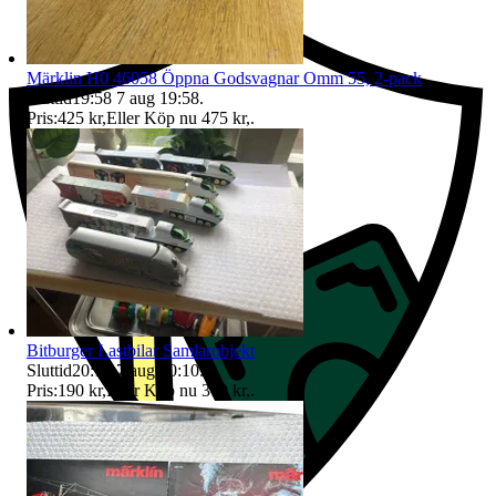
Märklin H0 46058 Öppna Godsvagnar Omm 55, 2-pack
Sluttid
19:58
7 aug 19:58
.
Pris:
425 kr
,
Eller Köp nu
475 kr
,
.
Bitburger Lastbilar Samlarobjekt
Sluttid
20:10
7 aug 20:10
.
Pris:
190 kr
,
Eller Köp nu
310 kr
,
.