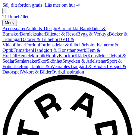
Sälj ditt fordon gratis! Läs mer om hur ->
Till innehållet
Meny
Accessoarer
Antikt & Design
Barnartiklar
Barnkläder &
Barnskor
Barnleksaker
Biljetter & Resor
Bygg & Verktyg
Böcker &
Tidningar
Datorer & Tillbehör
DVD &
Videofilmer
Fordon
Fordonsdelar & tillbehör
Foto, Kameror &
Optik
Frimärken
Handgjort & Konsthantverk
Hem &
Hushåll
Hemelektronik
Hobby
Klockor
Kläder
Konst
Musik
Mynt &
Sedlar
Samlarsaker
Skor
Skönhet
Smycken & Ädelstenar
Sport &
Fritid
Telefoni, Tablets & Wearables
Trädgård & Växter
TV-spel &
Datorspel
Vykort & Bilder
Övrigt
Inspiration