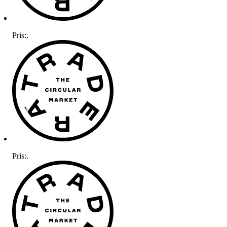
Pris:
.
Pris:
.