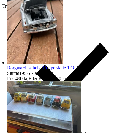
Traderas köparskydd
Borgward Isabella Coupe skate 1:18
Sluttid
19:55
7 aug 19:55
.
Pris:
490 kr
,
Eller Köp nu
550 kr
,
.