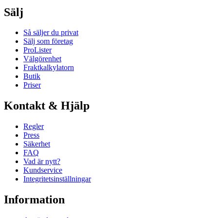
Sälj
Så säljer du privat
Sälj som företag
ProLister
Välgörenhet
Fraktkalkylatorn
Butik
Priser
Kontakt & Hjälp
Regler
Press
Säkerhet
FAQ
Vad är nytt?
Kundservice
Integritetsinställningar
Information