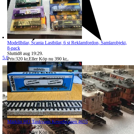
Modellbilar, Scania Lastbilar, 6 st Reklamfordon, Samlarobjekt,
8-pack
Sluttid
8 aug 19:29
.
5.0
Pris:
320 kr
,
Eller Köp nu
390 kr
,
.
Märklin HO Tankvagn Kesselwagen 4655
Sluttid
8 aug 19:29
.
Pris:
400 kr
,
Eller Köp nu
425 kr
,
.