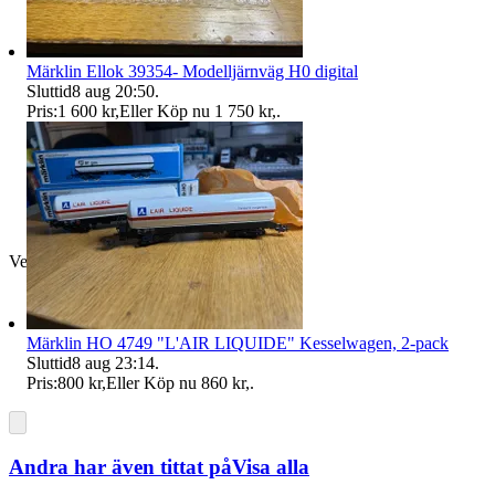
Märklin Ellok 39354- Modelljärnväg H0 digital
Sluttid
8 aug 20:50
.
Pris:
1 600 kr
,
Eller Köp nu
1 750 kr
,
.
Verifierad
Märklin HO 4749 "L'AIR LIQUIDE" Kesselwagen, 2-pack
Sluttid
8 aug 23:14
.
Pris:
800 kr
,
Eller Köp nu
860 kr
,
.
Andra har även tittat på
Visa alla