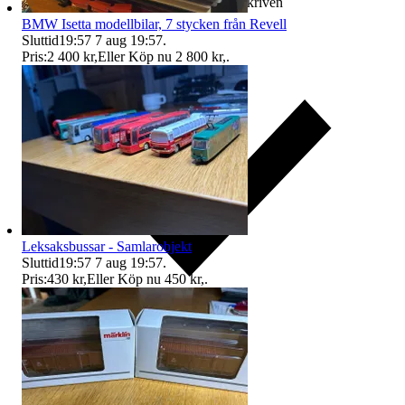
Ersättning om varan inte är som beskriven
BMW Isetta modellbilar, 7 stycken från Revell
Sluttid
19:57
7 aug 19:57
.
Pris:
2 400 kr
,
Eller Köp nu
2 800 kr
,
.
Leksaksbussar - Samlarobjekt
Sluttid
19:57
7 aug 19:57
.
Pris:
430 kr
,
Eller Köp nu
450 kr
,
.
Ersättning om du inte får din vara