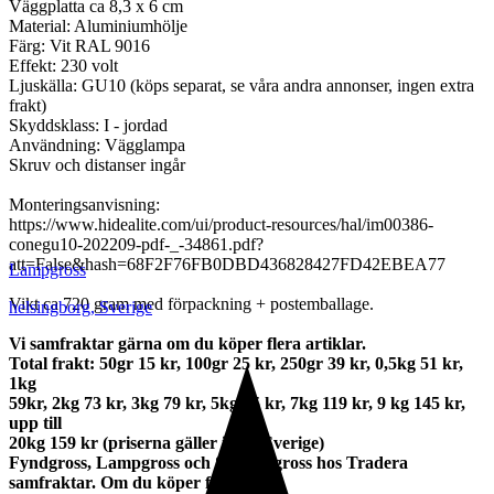
Väggplatta ca 8,3 x 6 cm
Material: Aluminiumhölje
Färg: Vit RAL 9016
Effekt: 230 volt
Ljuskälla: GU10 (köps separat, se våra andra annonser, ingen extra
frakt)
Skyddsklass: I - jordad
Användning: Vägglampa
Skruv och distanser ingår
Monteringsanvisning:
https://www.hidealite.com/ui/product-resources/hal/im00386-
conegu10-202209-pdf-_-34861.pdf?
att=False&hash=68F2F76FB0DBD436828427FD42EBEA77
Lampgross
Vikt ca 720 gram med förpackning + postemballage.
helsingborg
,
Sverige
Vi samfraktar gärna om du köper flera artiklar.
Total frakt: 50gr 15 kr, 100gr 25 kr, 250gr 39 kr, 0,5kg 51 kr,
1kg
59kr, 2kg 73 kr, 3kg 79 kr, 5kg 95 kr, 7kg 119 kr, 9 kg 145 kr,
upp till
20kg 159 kr (priserna gäller inom Sverige)
Fyndgross, Lampgross och Studentgross hos Tradera
samfraktar. Om du köper från mer