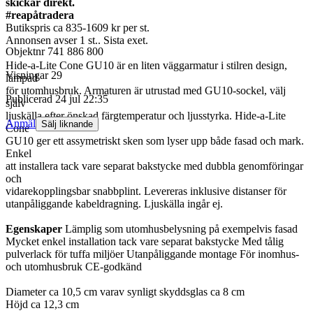
skickar direkt.
#reapåtradera
Butikspris ca 835-1609 kr per st.
Annonsen avser 1 st.. Sista exet.
Objektnr
741 886 800
Hide-a-Lite Cone GU10 är en liten väggarmatur i stilren design,
Visningar
29
lämpad
för utomhusbruk. Armaturen är utrustad med GU10-sockel, välj
Publicerad
24 jul 22:35
själv
ljuskälla efter önskad färgtemperatur och ljusstyrka. Hide-a-Lite
Anmäl
Sälj liknande
Cone
GU10 ger ett assymetriskt sken som lyser upp både fasad och mark.
Enkel
att installera tack vare separat bakstycke med dubbla genomföringar
och
vidarekopplingsbar snabbplint. Levereras inklusive distanser för
utanpåliggande kabeldragning. Ljuskälla ingår ej.
Egenskaper
Lämplig som utomhusbelysning på exempelvis fasad
Mycket enkel installation tack vare separat bakstycke Med tålig
pulverlack för tuffa miljöer Utanpåliggande montage För inomhus-
och utomhusbruk CE-godkänd
Diameter ca 10,5 cm varav synligt skyddsglas ca 8 cm
Höjd ca 12,3 cm