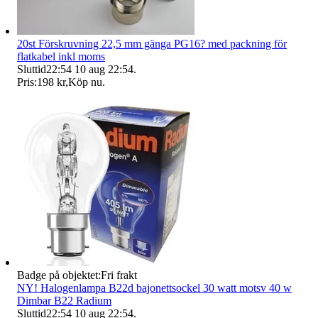
20st Förskruvning 22,5 mm gänga PG16? med packning för
flatkabel inkl moms
Sluttid
22:54
10 aug 22:54
.
Pris:
198 kr
,
Köp nu
.
Badge på objektet:
Fri frakt
NY! Halogenlampa B22d bajonettsockel 30 watt motsv 40 w
Dimbar B22 Radium
Sluttid
22:54
10 aug 22:54
.