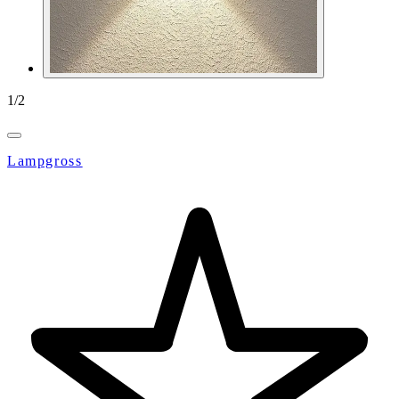
1
/
2
Lampgross