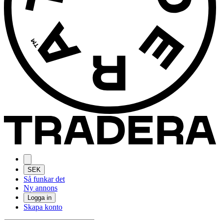
SEK
Så funkar det
Ny annons
Logga in
Skapa konto