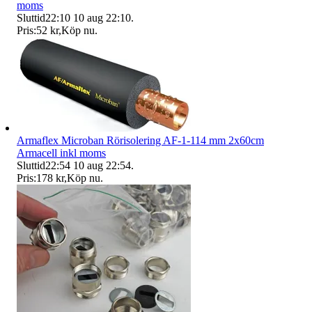
moms
Sluttid
22:10
10 aug 22:10
.
Pris:
52 kr
,
Köp nu
.
Armaflex Microban Rörisolering AF-1-114 mm 2x60cm
Armacell inkl moms
Sluttid
22:54
10 aug 22:54
.
Pris:
178 kr
,
Köp nu
.