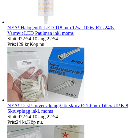
NYA! Halogenrör LED 118 mm 12w=100w R7s 240v
Varmvit LED Paulman inkl moms
Sluttid
22:54
10 aug 22:54
.
Pris:
129 kr
,
Köp nu
.
NYA! 12 st Universalplugg för skruv Ø 5-6mm Tillex UP K 8
Skruvplugg inkl. moms
Sluttid
22:54
10 aug 22:54
.
Pris:
24 kr
,
Köp nu
.