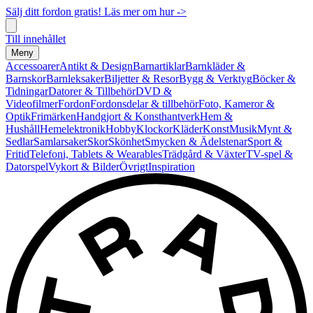
Sälj ditt fordon gratis! Läs mer om hur ->
Till innehållet
Meny
Accessoarer
Antikt & Design
Barnartiklar
Barnkläder &
Barnskor
Barnleksaker
Biljetter & Resor
Bygg & Verktyg
Böcker &
Tidningar
Datorer & Tillbehör
DVD &
Videofilmer
Fordon
Fordonsdelar & tillbehör
Foto, Kameror &
Optik
Frimärken
Handgjort & Konsthantverk
Hem &
Hushåll
Hemelektronik
Hobby
Klockor
Kläder
Konst
Musik
Mynt &
Sedlar
Samlarsaker
Skor
Skönhet
Smycken & Ädelstenar
Sport &
Fritid
Telefoni, Tablets & Wearables
Trädgård & Växter
TV-spel &
Datorspel
Vykort & Bilder
Övrigt
Inspiration