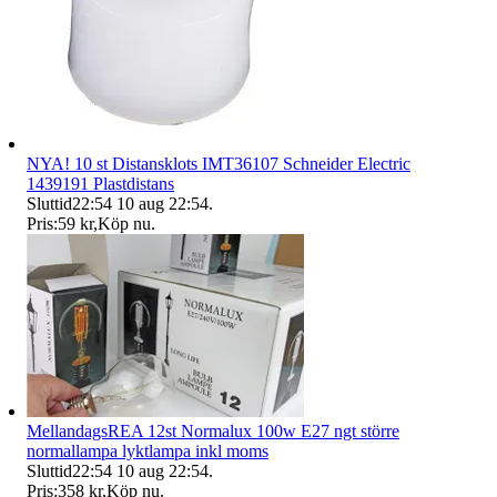
NYA! 10 st Distansklots IMT36107 Schneider Electric
1439191 Plastdistans
Sluttid
22:54
10 aug 22:54
.
Pris:
59 kr
,
Köp nu
.
MellandagsREA 12st Normalux 100w E27 ngt större
normallampa lyktlampa inkl moms
Sluttid
22:54
10 aug 22:54
.
Pris:
358 kr
,
Köp nu
.