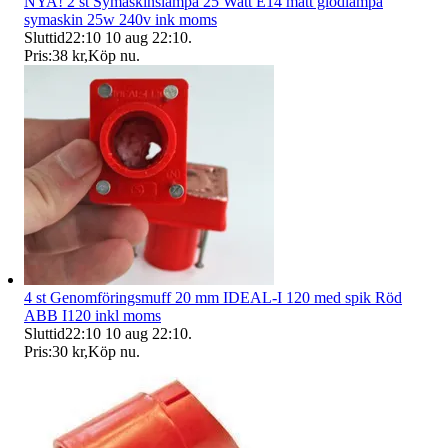
NYA! 2 st Symaskinslampa 25 Watt E14 matt glödlampa
symaskin 25w 240v ink moms
Sluttid
22:10
10 aug 22:10
.
Pris:
38 kr
,
Köp nu
.
4 st Genomföringsmuff 20 mm IDEAL-I 120 med spik Röd
ABB I120 inkl moms
Sluttid
22:10
10 aug 22:10
.
Pris:
30 kr
,
Köp nu
.