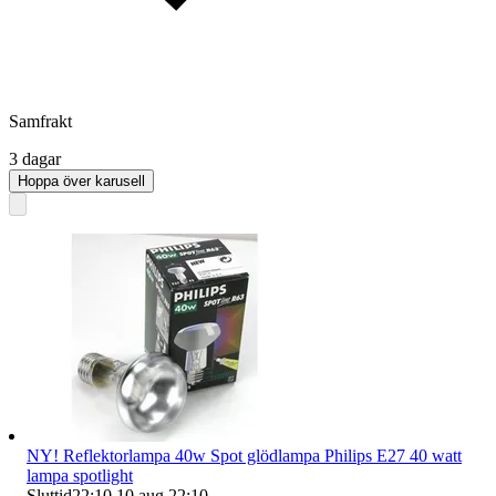
Samfrakt
3 dagar
Hoppa över karusell
NY! Reflektorlampa 40w Spot glödlampa Philips E27 40 watt
lampa spotlight
Sluttid
22:10
10 aug 22:10
.