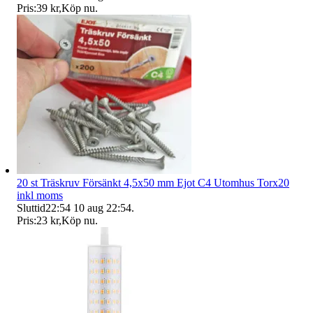
Pris:
39 kr
,
Köp nu
.
20 st Träskruv Försänkt 4,5x50 mm Ejot C4 Utomhus Torx20
inkl moms
Sluttid
22:54
10 aug 22:54
.
Pris:
23 kr
,
Köp nu
.