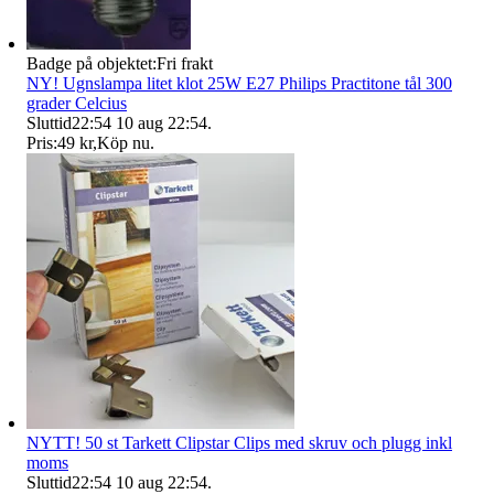
Badge på objektet:
Fri frakt
NY! Ugnslampa litet klot 25W E27 Philips Practitone tål 300
grader Celcius
Sluttid
22:54
10 aug 22:54
.
Pris:
49 kr
,
Köp nu
.
NYTT! 50 st Tarkett Clipstar Clips med skruv och plugg inkl
moms
Sluttid
22:54
10 aug 22:54
.