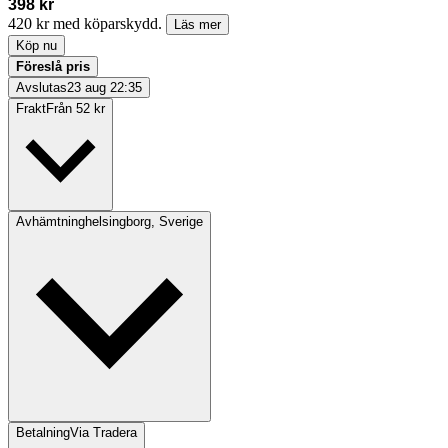
398 kr
420 kr med köparskydd.
Läs mer
Köp nu
Föreslå pris
Avslutas
23 aug 22:35
Frakt
Från 52 kr
Avhämtning
helsingborg, Sverige
Betalning
Via Tradera