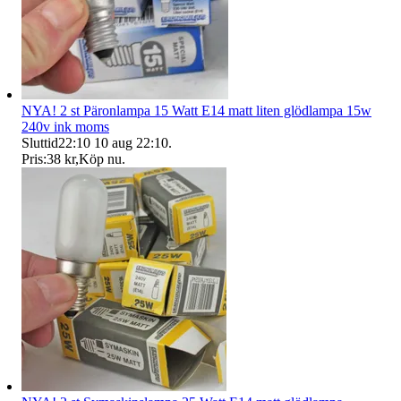
NYA! 2 st Päronlampa 15 Watt E14 matt liten glödlampa 15w
240v ink moms
Sluttid
22:10
10 aug 22:10
.
Pris:
38 kr
,
Köp nu
.