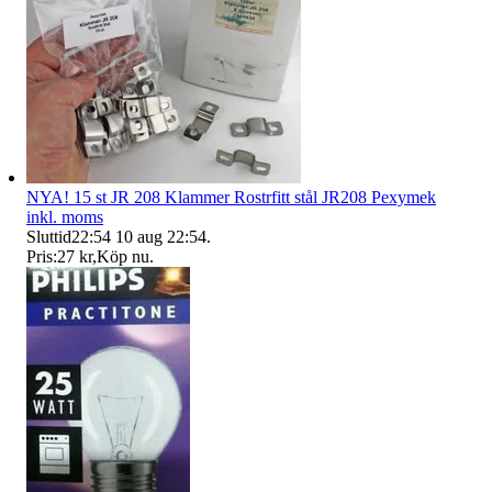
NYA! 15 st JR 208 Klammer Rostrfitt stål JR208 Pexymek
inkl. moms
Sluttid
22:54
10 aug 22:54
.
Pris:
27 kr
,
Köp nu
.