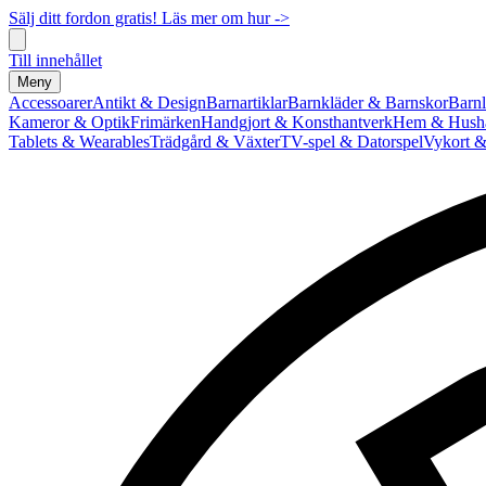
Sälj ditt fordon gratis! Läs mer om hur ->
Till innehållet
Meny
Accessoarer
Antikt & Design
Barnartiklar
Barnkläder & Barnskor
Barnl
Kameror & Optik
Frimärken
Handgjort & Konsthantverk
Hem & Hushå
Tablets & Wearables
Trädgård & Växter
TV-spel & Datorspel
Vykort &