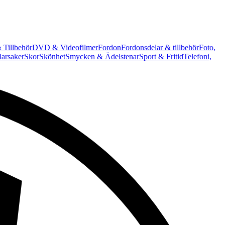
 Tillbehör
DVD & Videofilmer
Fordon
Fordonsdelar & tillbehör
Foto,
arsaker
Skor
Skönhet
Smycken & Ädelstenar
Sport & Fritid
Telefoni,