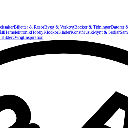
eksaker
Biljetter & Resor
Bygg & Verktyg
Böcker & Tidningar
Datorer &
ll
Hemelektronik
Hobby
Klockor
Kläder
Konst
Musik
Mynt & Sedlar
Saml
 Bilder
Övrigt
Inspiration