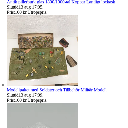
Antik pillerburk glas 1800/1900-tal Koppar Lantligt lockask
Sluttid
13 aug 17:05
.
Pris:
100 kr
,
Utropspris
.
Modellpaket med Soldater och Tillbehör Militär Modell
Sluttid
13 aug 17:09
.
Pris:
100 kr
,
Utropspris
.