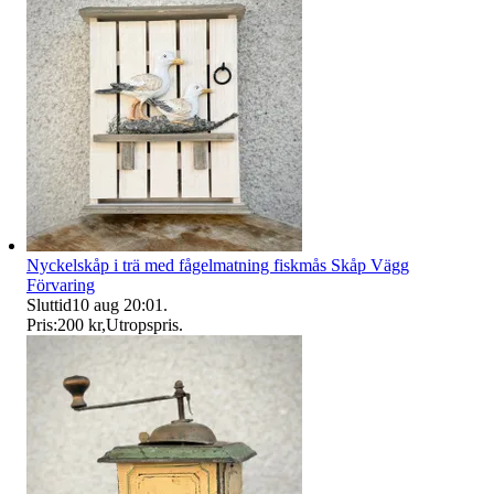
Nyckelskåp i trä med fågelmatning fiskmås Skåp Vägg
Förvaring
Sluttid
10 aug 20:01
.
Pris:
200 kr
,
Utropspris
.