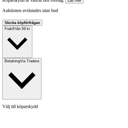
Köparskydd är valfritt hos företag.
Läs mer
Auktionen avslutades utan bud
Skicka köpförfrågan
Frakt
Från 59 kr
Betalning
Via Tradera
Välj till köparskydd