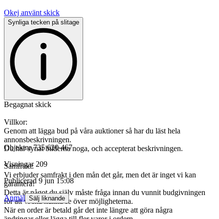
Okej använt skick
Synliga tecken på slitage
Begagnat skick
Villkor:
Genom att lägga bud på våra auktioner så har du läst hela
annonsbeskrivningen.
Objektnr
735 620 467
Du har synat bilderna noga, och accepterat beskrivningen.
Visningar
209
Samfrakt:
Vi erbjuder samfrakt i den mån det går, men det är inget vi kan
Publicerad
9 jun 15:08
garantera!
Detta är något du själv måste fråga innan du vunnit budgivningen
Anmäl
Sälj liknande
för att vi ska kunna se över möjligheterna.
När en order är betald går det inte längre att göra några
ändringar eller lägga till fler varor i ordern.