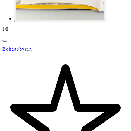
1
/
8
Bohagsbyrån