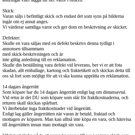
Skick:
Varan säljs i befintligt skick och endast det som syns på bilderna
ingår om ej annat anges.
Vi värderar samtliga varor och ger dom en beskrivning av skicket.
Defekter:
Skulle en vara säljas med en defekt beskrivs denna tydligt i
annonsen tillsammans
med skick-beskrivningen och är
inte giltig anledning till en reklamation.
Skulle din beställning vara defekt vid leverans, ber vi er att fota
skadan, allt emballage, kartong och fraktetikett och skickas detta till
oss så fort som möjligt för att vi ska kunna upprätta en reklamation.
14 dagars ångerrätt
Som köpare har du 14 dagars ångerrätt enligt lag om distansavtal.
Vid retur är det DU som köpare som står för fraktkostnaderna, och
returen skall skickas spårbart.
Vi återbetalar inga fraktkostnader vid ångerrätt.
Enligt lag gäller ångerrätten när varan är betald, fraktad och
mottagen av köparen. Man kan alltså inte köpa en vara, och hänvisa
till ångerrätten innan man mottagit sin vara.