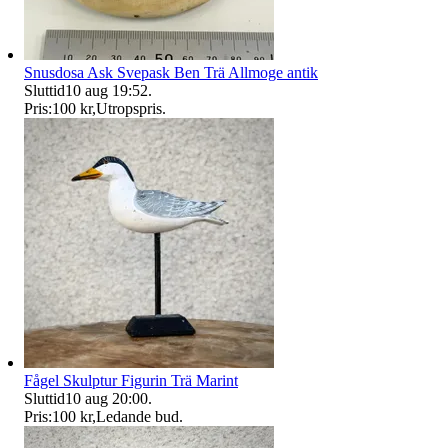
Snusdosa Ask Svepask Ben Trä Allmoge antik
Sluttid
10 aug 19:52
.
Pris:
100 kr
,
Utropspris
.
Fågel Skulptur Figurin Trä Marint
Sluttid
10 aug 20:00
.
Pris:
100 kr
,
Ledande bud
.