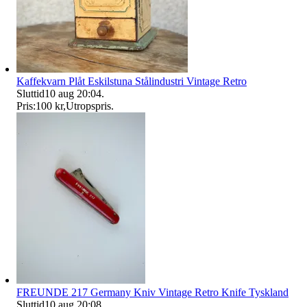
Kaffekvarn Plåt Eskilstuna Stålindustri Vintage Retro
Sluttid
10 aug 20:04
.
Pris:
100 kr
,
Utropspris
.
FREUNDE 217 Germany Kniv Vintage Retro Knife Tyskland
Sluttid
10 aug 20:08
.