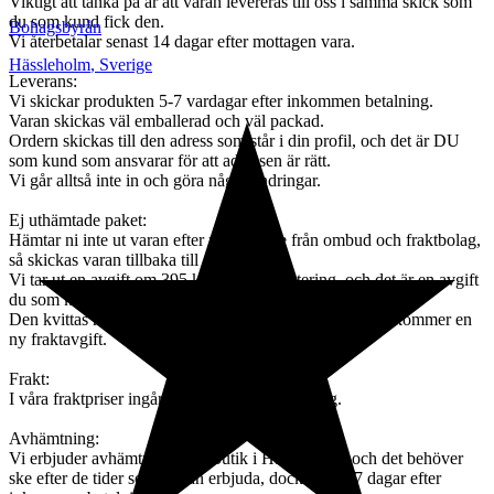
Viktigt att tänka på är att varan levereras till oss i samma skick som
du som kund fick den.
Bohagsbyrån
Vi återbetalar senast 14 dagar efter mottagen vara.
Hässleholm
,
Sverige
Leverans:
Vi skickar produkten 5-7 vardagar efter inkommen betalning.
Varan skickas väl emballerad och väl packad.
Ordern skickas till den adress som står i din profil, och det är DU
som kund som ansvarar för att adressen är rätt.
Vi går alltså inte in och göra några ändringar.
Ej uthämtade paket:
Hämtar ni inte ut varan efter påminnelse från ombud och fraktbolag,
så skickas varan tillbaka till oss,
Vi tar ut en avgift om 395 kr för orderhantering, och det är en avgift
du som kund få stå för.
Den kvittas mot din order. Ska varan skickas igen så tillkommer en
ny fraktavgift.
Frakt:
I våra fraktpriser ingår emballage och hantering.
Avhämtning:
Vi erbjuder avhämtning i vår butik i Hässleholm, och det behöver
ske efter de tider som vi kan erbjuda, dock senast 7 dagar efter