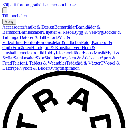
Sälj ditt fordon gratis! Läs mer om hur ->
Till innehållet
Meny
Accessoarer
Antikt & Design
Barnartiklar
Barnkläder &
Barnskor
Barnleksaker
Biljetter & Resor
Bygg & Verktyg
Böcker &
Tidningar
Datorer & Tillbehör
DVD &
Videofilmer
Fordon
Fordonsdelar & tillbehör
Foto, Kameror &
Optik
Frimärken
Handgjort & Konsthantverk
Hem &
Hushåll
Hemelektronik
Hobby
Klockor
Kläder
Konst
Musik
Mynt &
Sedlar
Samlarsaker
Skor
Skönhet
Smycken & Ädelstenar
Sport &
Fritid
Telefoni, Tablets & Wearables
Trädgård & Växter
TV-spel &
Datorspel
Vykort & Bilder
Övrigt
Inspiration