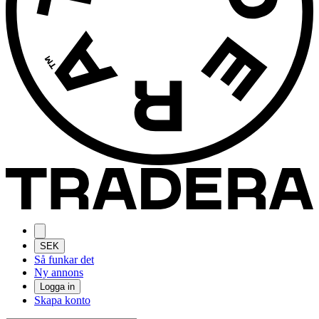
SEK
Så funkar det
Ny annons
Logga in
Skapa konto