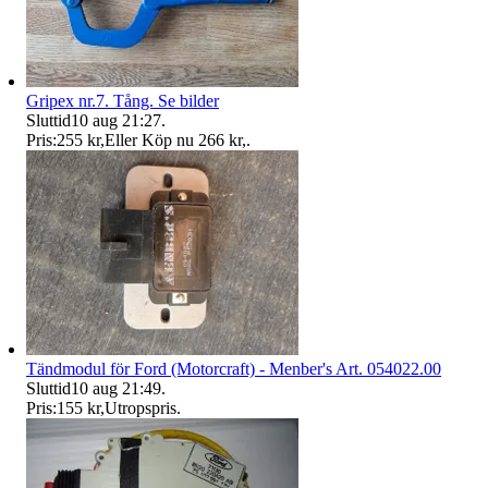
Gripex nr.7. Tång. Se bilder
Sluttid
10 aug 21:27
.
Pris:
255 kr
,
Eller Köp nu
266 kr
,
.
Tändmodul för Ford (Motorcraft) - Menber's Art. 054022.00
Sluttid
10 aug 21:49
.
Pris:
155 kr
,
Utropspris
.