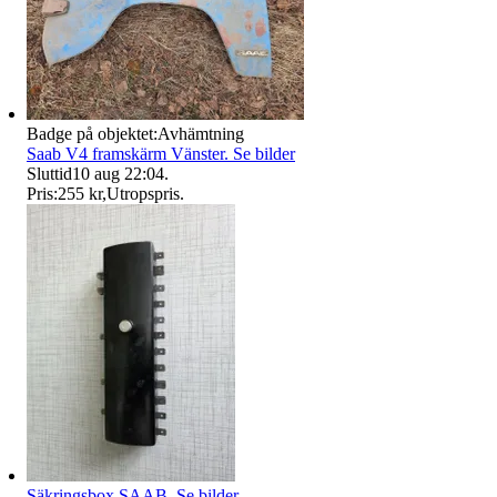
Badge på objektet:
Avhämtning
Saab V4 framskärm Vänster. Se bilder
Sluttid
10 aug 22:04
.
Pris:
255 kr
,
Utropspris
.
Säkringsbox SAAB. Se bilder