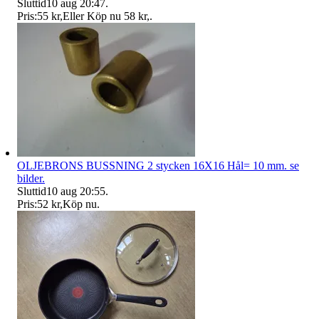
Sluttid
10 aug 20:47
.
Pris:
55 kr
,
Eller Köp nu
58 kr
,
.
OLJEBRONS BUSSNING 2 stycken 16X16 Hål= 10 mm. se
bilder.
Sluttid
10 aug 20:55
.
Pris:
52 kr
,
Köp nu
.