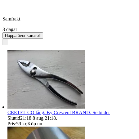
Samfrakt
3 dagar
Hoppa över karusell
CEETEL CO tång. By Crescent BRAND. Se bilder
Sluttid
21:18
8 aug 21:18
.
Pris:
59 kr
,
Köp nu
.