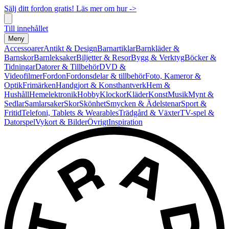
Sälj ditt fordon gratis! Läs mer om hur ->
Till innehållet
Meny
Accessoarer
Antikt & Design
Barnartiklar
Barnkläder &
Barnskor
Barnleksaker
Biljetter & Resor
Bygg & Verktyg
Böcker &
Tidningar
Datorer & Tillbehör
DVD &
Videofilmer
Fordon
Fordonsdelar & tillbehör
Foto, Kameror &
Optik
Frimärken
Handgjort & Konsthantverk
Hem &
Hushåll
Hemelektronik
Hobby
Klockor
Kläder
Konst
Musik
Mynt &
Sedlar
Samlarsaker
Skor
Skönhet
Smycken & Ädelstenar
Sport &
Fritid
Telefoni, Tablets & Wearables
Trädgård & Växter
TV-spel &
Datorspel
Vykort & Bilder
Övrigt
Inspiration