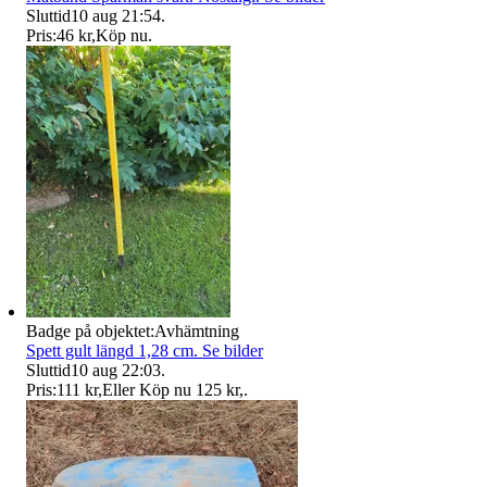
Sluttid
10 aug 21:54
.
Pris:
46 kr
,
Köp nu
.
Badge på objektet:
Avhämtning
Spett gult längd 1,28 cm. Se bilder
Sluttid
10 aug 22:03
.
Pris:
111 kr
,
Eller Köp nu
125 kr
,
.