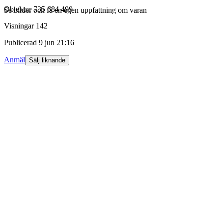
Objektnr
735 684 499
Se bilder och få en egen uppfattning om varan
Visningar
142
Publicerad
9 jun 21:16
Anmäl
Sälj liknande