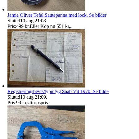
Jamie Oliver Tefal Sautepanna med lock. Se bilder
Sluttid
10 aug 21:08
.
Pris:
499 kr
,
Eller Köp nu
551 kr
,
.
Registreringsbevis/typintyg Saab V4 1970. Se bilde
Sluttid
10 aug 21:09
.
Pris:
99 kr
,
Utropspris
.