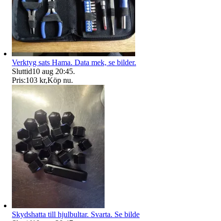
Verktyg sats Hama. Data mek, se bilder.
Sluttid
10 aug 20:45
.
Pris:
103 kr
,
Köp nu
.
Skydshatta till hjulbultar. Svarta. Se bilde