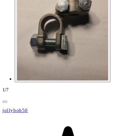
1
/
7
jollybob50