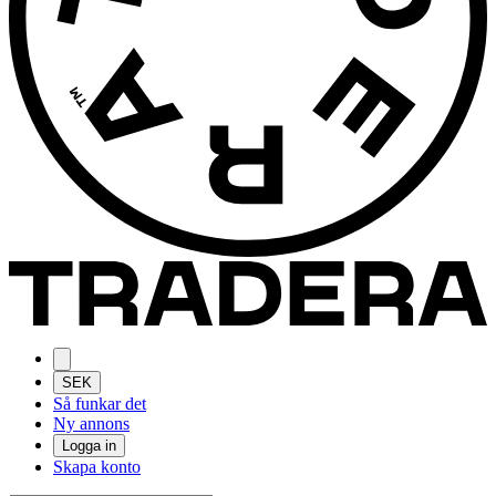
SEK
Så funkar det
Ny annons
Logga in
Skapa konto