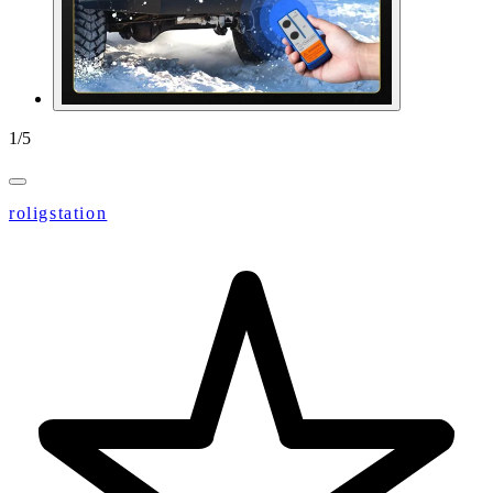
1
/
5
roligstation