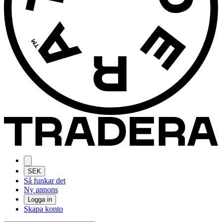
SEK
Så funkar det
Ny annons
Logga in
Skapa konto