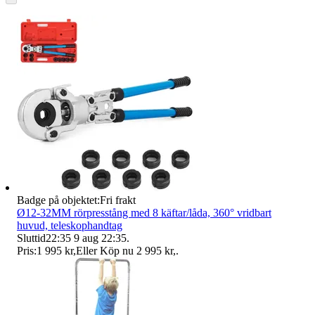
Badge på objektet:
Fri frakt
Ø12-32MM rörpresstång med 8 käftar/låda, 360° vridbart
huvud, teleskophandtag
Sluttid
22:35
9 aug 22:35
.
Pris:
1 995 kr
,
Eller Köp nu
2 995 kr
,
.