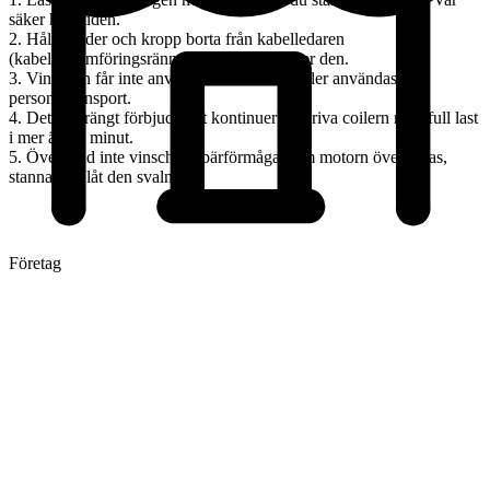
säker hela tiden.
2. Håll händer och kropp borta från kabelledaren
(kabelgenomföringsrännan) när du använder den.
3. Vinschen får inte användas som vinsch eller användas för
personaltransport.
4. Det är strängt förbjudet att kontinuerligt driva coilern med full last
i mer än en minut.
5. Överskrid inte vinschens bärförmåga. Om motorn överhettas,
stanna och låt den svalna.
Företag