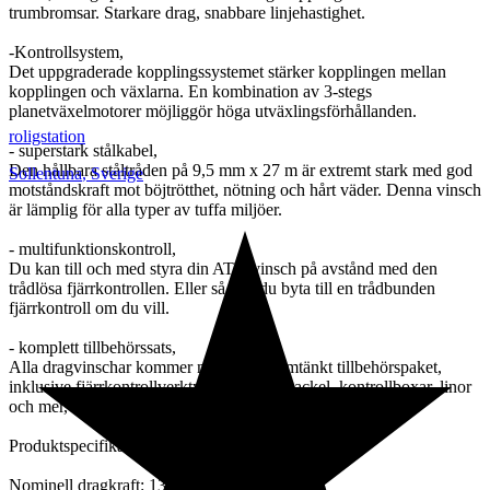
trumbromsar. Starkare drag, snabbare linjehastighet.
-Kontrollsystem,
Det uppgraderade kopplingssystemet stärker kopplingen mellan
kopplingen och växlarna. En kombination av 3-stegs
planetväxelmotorer möjliggör höga utväxlingsförhållanden.
roligstation
- superstark stålkabel,
Den hållbara ståltråden på 9,5 mm x 27 m är extremt stark med god
Sollentuna
,
Sverige
motståndskraft mot böjtrötthet, nötning och hårt väder. Denna vinsch
är lämplig för alla typer av tuffa miljöer.
- multifunktionskontroll,
Du kan till och med styra din ATV-vinsch på avstånd med den
trådlösa fjärrkontrollen. Eller så kan du byta till en trådbunden
fjärrkontroll om du vill.
- komplett tillbehörssats,
Alla dragvinschar kommer med ett genomtänkt tillbehörspaket,
inklusive fjärrkontrollverktyg, krokar, schackel, kontrollboxar, linor
och mer, vilket säkerställer utmärkt arbetsprestanda.
Produktspecifikationer:
Nominell dragkraft: 13 500 lbs (6123,5 kg)