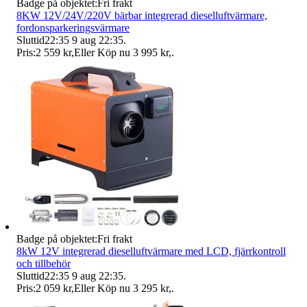
Badge på objektet:
Fri frakt
8KW 12V/24V/220V bärbar integrerad dieselluftvärmare,
fordonsparkeringsvärmare
Sluttid
22:35
9 aug 22:35
.
Pris:
2 559 kr
,
Eller Köp nu
3 995 kr
,
.
Badge på objektet:
Fri frakt
8kW 12V integrerad dieselluftvärmare med LCD, fjärrkontroll
och tillbehör
Sluttid
22:35
9 aug 22:35
.
Pris:
2 059 kr
,
Eller Köp nu
3 295 kr
,
.