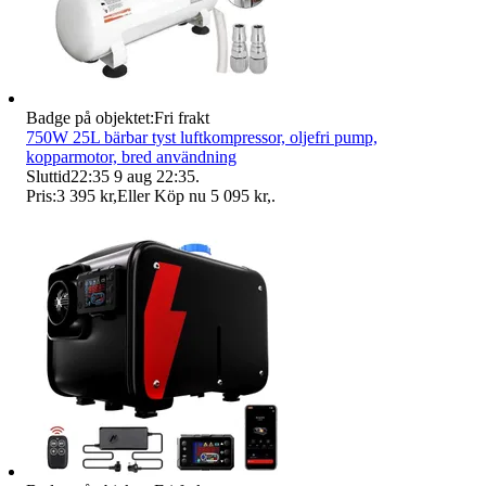
Badge på objektet:
Fri frakt
750W 25L bärbar tyst luftkompressor, oljefri pump,
kopparmotor, bred användning
Sluttid
22:35
9 aug 22:35
.
Pris:
3 395 kr
,
Eller Köp nu
5 095 kr
,
.