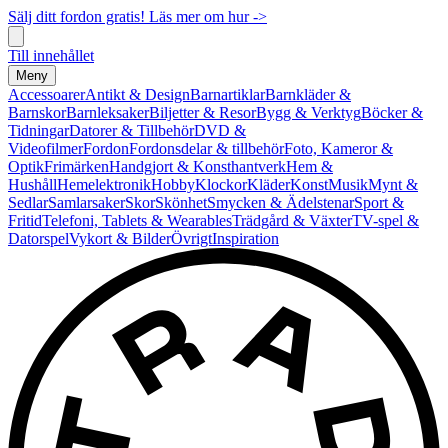
Sälj ditt fordon gratis! Läs mer om hur ->
Till innehållet
Meny
Accessoarer
Antikt & Design
Barnartiklar
Barnkläder &
Barnskor
Barnleksaker
Biljetter & Resor
Bygg & Verktyg
Böcker &
Tidningar
Datorer & Tillbehör
DVD &
Videofilmer
Fordon
Fordonsdelar & tillbehör
Foto, Kameror &
Optik
Frimärken
Handgjort & Konsthantverk
Hem &
Hushåll
Hemelektronik
Hobby
Klockor
Kläder
Konst
Musik
Mynt &
Sedlar
Samlarsaker
Skor
Skönhet
Smycken & Ädelstenar
Sport &
Fritid
Telefoni, Tablets & Wearables
Trädgård & Växter
TV-spel &
Datorspel
Vykort & Bilder
Övrigt
Inspiration