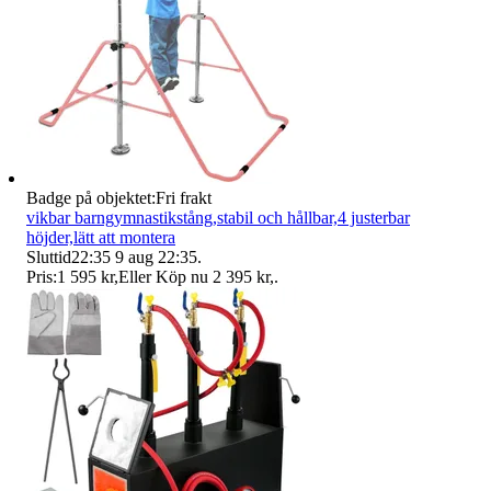
Badge på objektet:
Fri frakt
vikbar barngymnastikstång,stabil och hållbar,4 justerbar
höjder,lätt att montera
Sluttid
22:35
9 aug 22:35
.
Pris:
1 595 kr
,
Eller Köp nu
2 395 kr
,
.