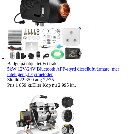
Badge på objektet:
Fri frakt
5kW 12V/24V Bluetooth APP-styrd dieselluftvärmare, mer
intelligent,3 styrmetoder
Sluttid
22:35
9 aug 22:35
.
Pris:
1 859 kr
,
Eller Köp nu
2 995 kr
,
.