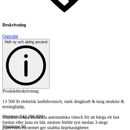
Beskrivning
Oanvänt
Helt ny och aldrig använd
Produktbeskrivning:
13 500 lb elektrisk lastbilsvinsch, stark dragkraft & tung struktur &
terränghjälp.
Objektnr
742 206 520
Använd denna kraftfulla automatiska vinsch för att bärga ett fast
fordon eller lasta en båt, motorn förblir tyst medan 3-stegs
Visningar
56
planetväxelsystemet ger snabba linjehastigheter.