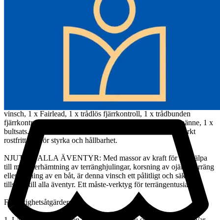
Premium stålkabel: kabellängd: 27 m; kabeldiameter: 9,5 mm.
Lastbilsvinschar är utrustade med starkare stålvajer. Låt dig snabbt
bli av med bilen som fastnat i lera, trasig och strandsatt på stranden.
Bekväm trådlös fjärrkontroll: Den elektriska lastbilsvinschen är
utrustad med en trådlös fjärrkontroll med hög precision och en
trådbunden fjärrkontroll, som bättre kan övervaka vinschens
funktion. Den är inte begränsad av terräng och väder och är lätt att
använda.
Fler tillbehör tillhandahålls: Komplett vinsch Tillbehör: 1 x elektrisk
vinsch, 1 x Fairlead, 1 x trådlös fjärrkontroll, 1 x trådbunden
fjärrkontroll, 1 x krok, 1 x bygel, 1 x handske, 1 x bygelspänne, 1 x
bultsats. Bogservinschen är konstruerad av starkt och slitstarkt
rostfritt stål för styrka och hållbarhet.
NJUT AV ALLA ÄVENTYR: Med massor av kraft för att hjälpa
till med återhämtning av terränghjulingar, korsning av ojämn terräng
eller lastning av en båt, är denna vinsch ett pålitligt och säkert
tillskott till alla äventyr. Ett måste-verktyg för terrängentusiaster.
Försiktighetsåtgärder:
1. Läs bruksanvisningen noggrant innan du startar maskinen! Var