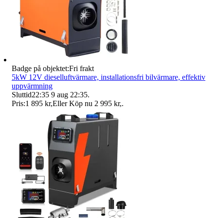
Badge på objektet:
Fri frakt
5kW 12V dieselluftvärmare, installationsfri bilvärmare, effektiv
uppvärmning
Sluttid
22:35
9 aug 22:35
.
Pris:
1 895 kr
,
Eller Köp nu
2 995 kr
,
.