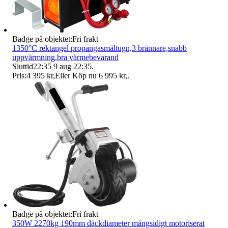
Badge på objektet:
Fri frakt
1350°C rektangel propangasmältugn,3 brännare,snabb
uppvärmning,bra värmebevarand
Sluttid
22:35
9 aug 22:35
.
Pris:
4 395 kr
,
Eller Köp nu
6 995 kr
,
.
Badge på objektet:
Fri frakt
350W 2270kg 190mm däckdiameter mångsidigt motoriserat