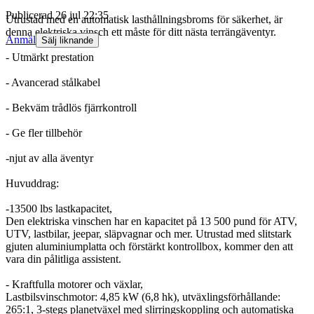
Publicerad
26 jul 22:35
Utrustad med en automatisk lasthållningsbroms för säkerhet, är
denna elektriska vinsch ett måste för ditt nästa terrängäventyr.
Anmäl
Sälj liknande
- Utmärkt prestation
- Avancerad stålkabel
- Bekväm trådlös fjärrkontroll
- Ge fler tillbehör
-njut av alla äventyr
Huvuddrag:
-13500 lbs lastkapacitet,
Den elektriska vinschen har en kapacitet på 13 500 pund för ATV,
UTV, lastbilar, jeepar, släpvagnar och mer. Utrustad med slitstark
gjuten aluminiumplatta och förstärkt kontrollbox, kommer den att
vara din pålitliga assistent.
- Kraftfulla motorer och växlar,
Lastbilsvinschmotor: 4,85 kW (6,8 hk), utväxlingsförhållande:
265:1, 3-stegs planetväxel med slirringskoppling och automatiska