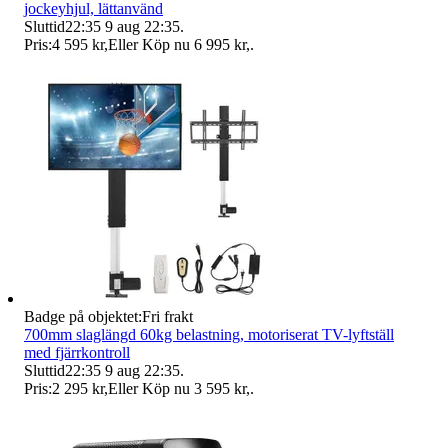
jockeyhjul, lättanvänd
Sluttid
22:35
9 aug 22:35
.
Pris:
4 595 kr
,
Eller Köp nu
6 995 kr
,
.
Badge på objektet:
Fri frakt
700mm slaglängd 60kg belastning, motoriserat TV-lyftställ
med fjärrkontroll
Sluttid
22:35
9 aug 22:35
.
Pris:
2 295 kr
,
Eller Köp nu
3 595 kr
,
.