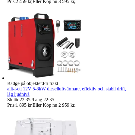
Pris:
2 459 kr
,
Eller Köp nu
3 595 kr
,
.
Badge på objektet:
Fri frakt
allt-i-ett 12V 5-8kW dieselluftvärmare, effektiv och stabil drift,
låg ljudnivå
Sluttid
22:35
9 aug 22:35
.
Pris:
1 895 kr
,
Eller Köp nu
2 959 kr
,
.