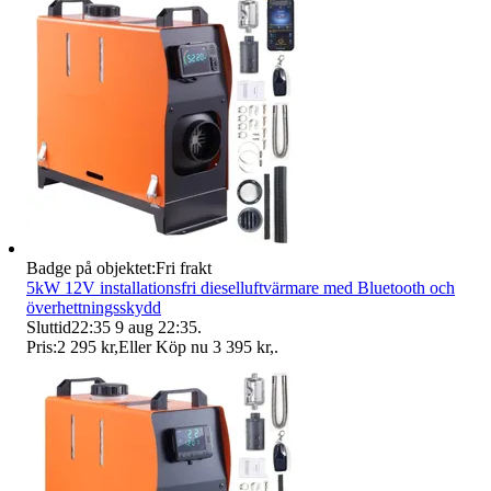
Badge på objektet:
Fri frakt
5kW 12V installationsfri dieselluftvärmare med Bluetooth och
överhettningsskydd
Sluttid
22:35
9 aug 22:35
.
Pris:
2 295 kr
,
Eller Köp nu
3 395 kr
,
.