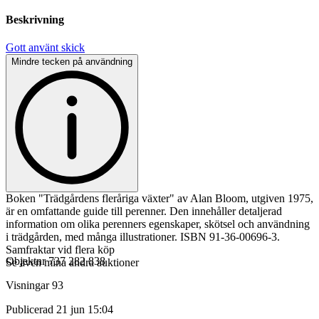
Beskrivning
Gott använt skick
Mindre tecken på användning
Boken "Trädgårdens fleråriga växter" av Alan Bloom, utgiven 1975,
är en omfattande guide till perenner. Den innehåller detaljerad
information om olika perenners egenskaper, skötsel och användning
i trädgården, med många illustrationer. ISBN 91-36-00696-3.
Samfraktar vid flera köp
Objektnr
737 282 838
Se även mina andra auktioner
Visningar
93
Publicerad
21 jun 15:04