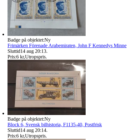
Badge på objektet:
Ny
Frimärken Förenade Arabemiraten, John F Kennedys Minne
Sluttid
14 aug 20:13
.
Pris:
6 kr
,
Utropspris
.
Badge på objektet:
Ny
Block 6, Svensk bilhistoria, F1135-40, Postfrisk
Sluttid
14 aug 20:14
.
Pris:
6 kr
,
Utropspris
.