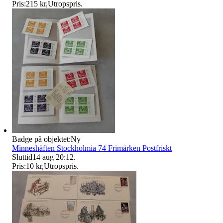
Pris:
215 kr
,
Utropspris
.
Badge på objektet:
Ny
Minneshäften Stockholmia 74 Frimärken Postfriskt
Sluttid
14 aug 20:12
.
Pris:
10 kr
,
Utropspris
.