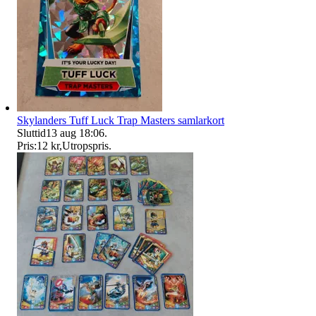
Skylanders Tuff Luck Trap Masters samlarkort
Sluttid
13 aug 18:06
.
Pris:
12 kr
,
Utropspris
.