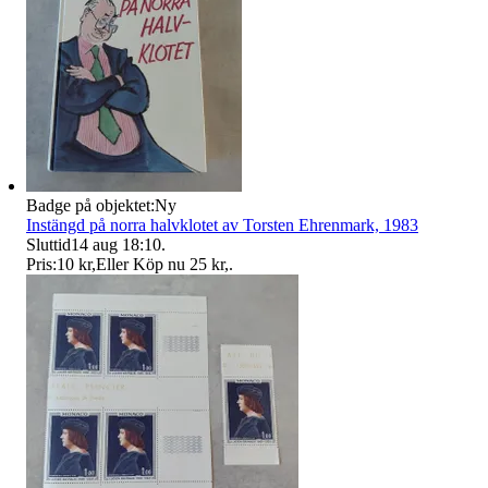
Badge på objektet:
Ny
Instängd på norra halvklotet av Torsten Ehrenmark, 1983
Sluttid
14 aug 18:10
.
Pris:
10 kr
,
Eller Köp nu
25 kr
,
.