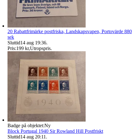
20 Rabattfrimärke postfriska, Landskapsvapen, Portovärde 880
sek
Sluttid
14 aug 19:36
.
Pris:
199 kr
,
Utropspris
.
Badge på objektet:
Ny
Block Portugal 1940 Sir Rowland Hill Postfriskt
Sluttid
14 aug 20:11
.