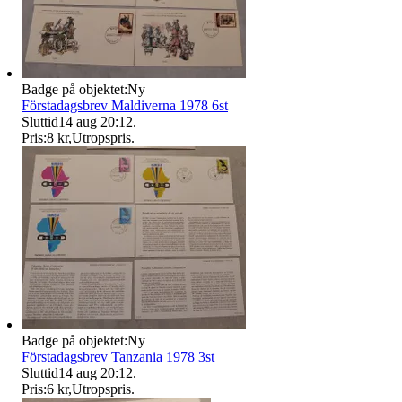
Badge på objektet:
Ny
Förstadagsbrev Maldiverna 1978 6st
Sluttid
14 aug 20:12
.
Pris:
8 kr
,
Utropspris
.
Badge på objektet:
Ny
Förstadagsbrev Tanzania 1978 3st
Sluttid
14 aug 20:12
.
Pris:
6 kr
,
Utropspris
.