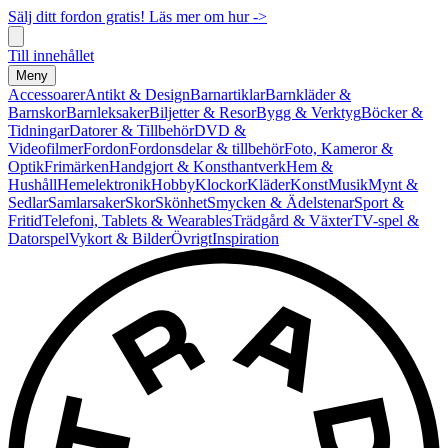
Sälj ditt fordon gratis! Läs mer om hur ->
Till innehållet
Meny
Accessoarer
Antikt & Design
Barnartiklar
Barnkläder &
Barnskor
Barnleksaker
Biljetter & Resor
Bygg & Verktyg
Böcker &
Tidningar
Datorer & Tillbehör
DVD &
Videofilmer
Fordon
Fordonsdelar & tillbehör
Foto, Kameror &
Optik
Frimärken
Handgjort & Konsthantverk
Hem &
Hushåll
Hemelektronik
Hobby
Klockor
Kläder
Konst
Musik
Mynt &
Sedlar
Samlarsaker
Skor
Skönhet
Smycken & Ädelstenar
Sport &
Fritid
Telefoni, Tablets & Wearables
Trädgård & Växter
TV-spel &
Datorspel
Vykort & Bilder
Övrigt
Inspiration