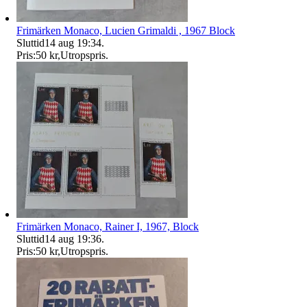
Frimärken Monaco, Lucien Grimaldi , 1967 Block
Sluttid
14 aug 19:34
.
Pris:
50 kr
,
Utropspris
.
Frimärken Monaco, Rainer I, 1967, Block
Sluttid
14 aug 19:36
.
Pris:
50 kr
,
Utropspris
.