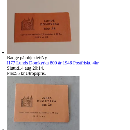
Badge på objektet:
Ny
H77 Lunds Domkyrka 800 år 1946 Postfriskt, 4kr
Sluttid
14 aug 20:14
.
Pris:
55 kr
,
Utropspris
.