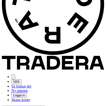
SEK
Så funkar det
Ny annons
Logga in
Skapa konto