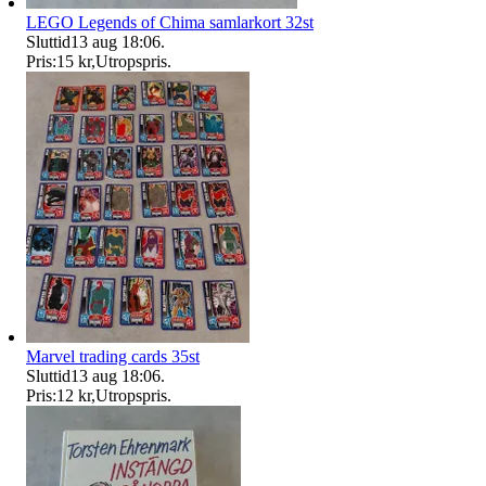
LEGO Legends of Chima samlarkort 32st
Sluttid
13 aug 18:06
.
Pris:
15 kr
,
Utropspris
.
Marvel trading cards 35st
Sluttid
13 aug 18:06
.
Pris:
12 kr
,
Utropspris
.