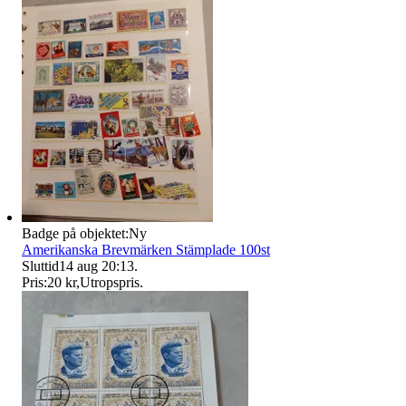
Badge på objektet:
Ny
Amerikanska Brevmärken Stämplade 100st
Sluttid
14 aug 20:13
.
Pris:
20 kr
,
Utropspris
.