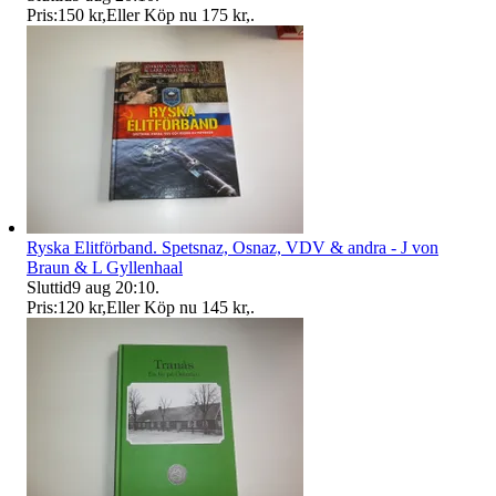
Pris:
150 kr
,
Eller Köp nu
175 kr
,
.
Ryska Elitförband. Spetsnaz, Osnaz, VDV & andra - J von
Braun & L Gyllenhaal
Sluttid
9 aug 20:10
.
Pris:
120 kr
,
Eller Köp nu
145 kr
,
.