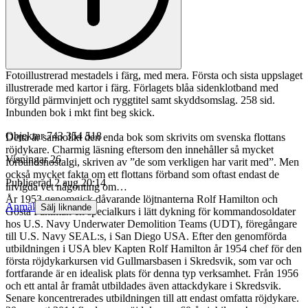
Fotoillustrerad mestadels i färg, med mera. Första och sista uppslaget
illustrerade med kartor i färg. Förlagets blåa sidenklotband med
förgylld pärmvinjett och ryggtitel samt skyddsomslag. 258 sid.
Inbunden bok i mkt fint beg skick.
Objektnr
743 354 518
Detta är sannolikt den enda bok som skrivits om svenska flottans
röjdykare. Charmig läsning eftersom den innehåller så mycket
Visningar
26
förbandsnostalgi, skriven av ”de som verkligen har varit med”. Men
också mycket fakta om ett flottans förband som oftast endast de
Publicerad
2 aug 20:14
invigda vet någonting om…
År 1953 genomgick dåvarande löjtnanterna Rolf Hamilton och
Anmäl
Sälj liknande
Gösta Fahlman en specialkurs i lätt dykning för kommandosoldater
hos U.S. Navy Underwater Demolition Teams (UDT), föregångare
till U.S. Navy SEAL:s, i San Diego USA. Efter den genomförda
utbildningen i USA blev Kapten Rolf Hamilton år 1954 chef för den
första röjdykarkursen vid Gullmarsbasen i Skredsvik, som var och
fortfarande är en idealisk plats för denna typ verksamhet. Från 1956
och ett antal år framåt utbildades även attackdykare i Skredsvik.
Senare koncentrerades utbildningen till att endast omfatta röjdykare.