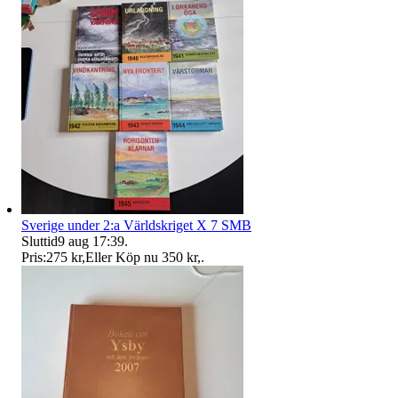
Sverige under 2:a Världskriget X 7 SMB
Sluttid
9 aug 17:39
.
Pris:
275 kr
,
Eller Köp nu
350 kr
,
.