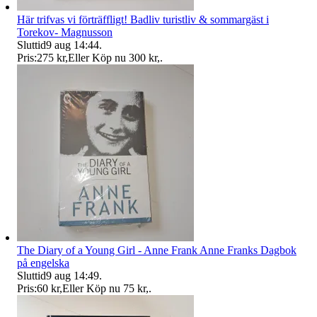
Här trifvas vi förträffligt! Badliv turistliv & sommargäst i
Torekov- Magnusson
Sluttid
9 aug 14:44
.
Pris:
275 kr
,
Eller Köp nu
300 kr
,
.
The Diary of a Young Girl - Anne Frank Anne Franks Dagbok
på engelska
Sluttid
9 aug 14:49
.
Pris:
60 kr
,
Eller Köp nu
75 kr
,
.