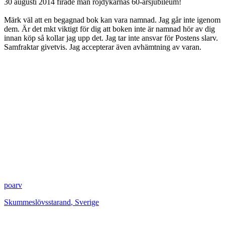
30 augusti 2014 firade man röjdykarnas 60-årsjubileum!
Märk väl att en begagnad bok kan vara namnad. Jag går inte igenom
dem. Är det mkt viktigt för dig att boken inte är namnad hör av dig
innan köp så kollar jag upp det. Jag tar inte ansvar för Postens slarv.
Samfraktar givetvis. Jag accepterar även avhämtning av varan.
poarv
Skummeslövsstarand
,
Sverige