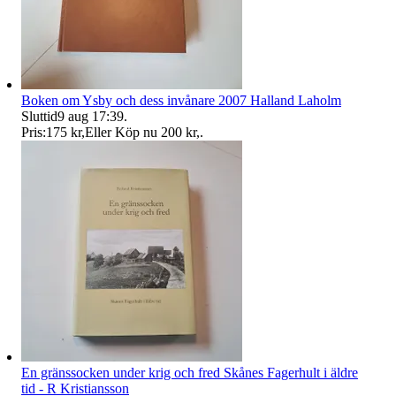
Boken om Ysby och dess invånare 2007 Halland Laholm
Sluttid
9 aug 17:39
.
Pris:
175 kr
,
Eller Köp nu
200 kr
,
.
En gränssocken under krig och fred Skånes Fagerhult i äldre
tid - R Kristiansson