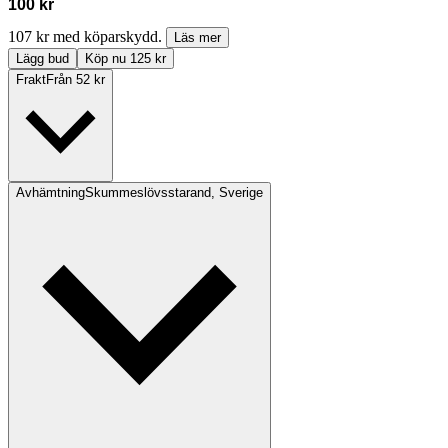
100 kr
107 kr med köparskydd.
Läs mer
Lägg bud
Köp nu 125 kr
Frakt
Från 52 kr
Avhämtning
Skummeslövsstarand, Sverige