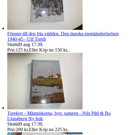
Fönster till den fria världen. Den danska motståndsrörelsen
1940-45 - Ulf Torell
Sluttid
9 aug 17:39
.
Pris:
125 kr
,
Eller Köp nu
150 kr
,
.
Torekov - Människorna, byn, naturen - Nils Pihl & Bo
Ljungberg Ny bok
Sluttid
9 aug 17:39
.
Pris:
200 kr
,
Eller Köp nu
225 kr
,
.