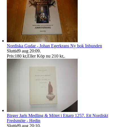
Nordiska Gudar - Johan Egerkrans Ny bok Inbunden
Sluttid
9 aug 20:09
.
Pris:
180 kr
,
Eller Köp nu
210 kr
,
.
Birger Jarls Medling & Mötet i Ettarp 1257. Ett Nordiskt
Fredsmöte - Hedin
Sluttid
9 aug 20:10
.