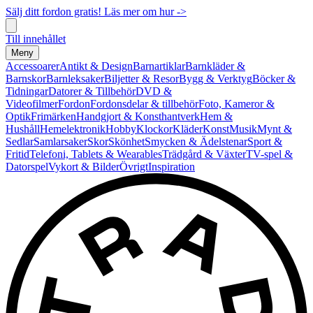
Sälj ditt fordon gratis! Läs mer om hur ->
Till innehållet
Meny
Accessoarer
Antikt & Design
Barnartiklar
Barnkläder &
Barnskor
Barnleksaker
Biljetter & Resor
Bygg & Verktyg
Böcker &
Tidningar
Datorer & Tillbehör
DVD &
Videofilmer
Fordon
Fordonsdelar & tillbehör
Foto, Kameror &
Optik
Frimärken
Handgjort & Konsthantverk
Hem &
Hushåll
Hemelektronik
Hobby
Klockor
Kläder
Konst
Musik
Mynt &
Sedlar
Samlarsaker
Skor
Skönhet
Smycken & Ädelstenar
Sport &
Fritid
Telefoni, Tablets & Wearables
Trädgård & Växter
TV-spel &
Datorspel
Vykort & Bilder
Övrigt
Inspiration