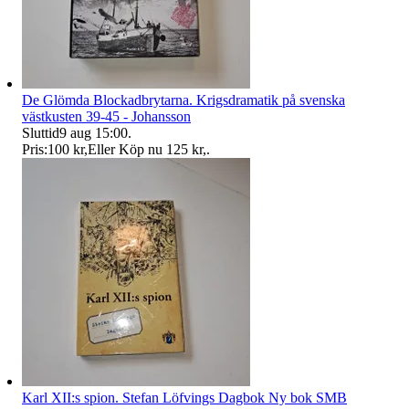
De Glömda Blockadbrytarna. Krigsdramatik på svenska
västkusten 39-45 - Johansson
Sluttid
9 aug 15:00
.
Pris:
100 kr
,
Eller Köp nu
125 kr
,
.
Karl XII:s spion. Stefan Löfvings Dagbok Ny bok SMB