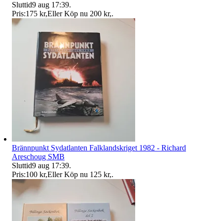
Sluttid
9 aug 17:39
.
Pris:
175 kr
,
Eller Köp nu
200 kr
,
.
Brännpunkt Sydatlanten Falklandskriget 1982 - Richard
Areschoug SMB
Sluttid
9 aug 17:39
.
Pris:
100 kr
,
Eller Köp nu
125 kr
,
.