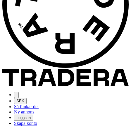
SEK
Så funkar det
Ny annons
Logga in
Skapa konto