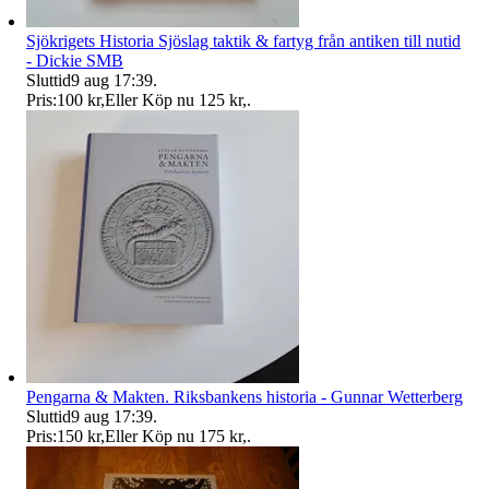
Sjökrigets Historia Sjöslag taktik & fartyg från antiken till nutid
- Dickie SMB
Sluttid
9 aug 17:39
.
Pris:
100 kr
,
Eller Köp nu
125 kr
,
.
Pengarna & Makten. Riksbankens historia - Gunnar Wetterberg
Sluttid
9 aug 17:39
.
Pris:
150 kr
,
Eller Köp nu
175 kr
,
.