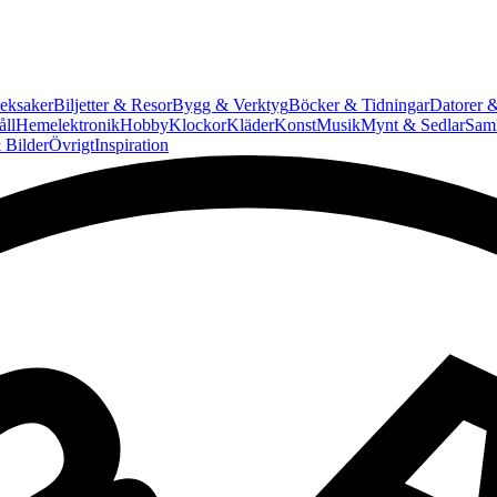
eksaker
Biljetter & Resor
Bygg & Verktyg
Böcker & Tidningar
Datorer &
ll
Hemelektronik
Hobby
Klockor
Kläder
Konst
Musik
Mynt & Sedlar
Saml
 Bilder
Övrigt
Inspiration