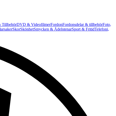
 Tillbehör
DVD & Videofilmer
Fordon
Fordonsdelar & tillbehör
Foto,
arsaker
Skor
Skönhet
Smycken & Ädelstenar
Sport & Fritid
Telefoni,