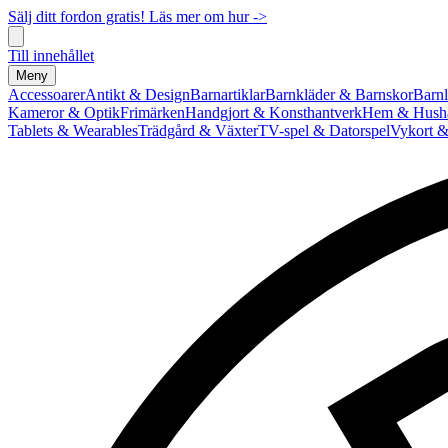
Sälj ditt fordon gratis! Läs mer om hur ->
Till innehållet
Meny
Accessoarer
Antikt & Design
Barnartiklar
Barnkläder & Barnskor
Barnl
Kameror & Optik
Frimärken
Handgjort & Konsthantverk
Hem & Hushå
Tablets & Wearables
Trädgård & Växter
TV-spel & Datorspel
Vykort &