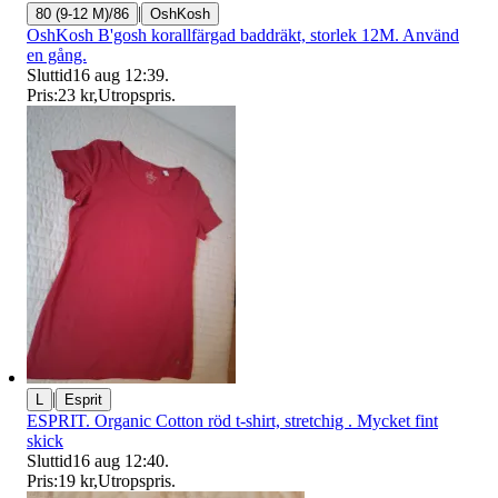
|
80 (9-12 M)/86
OshKosh
OshKosh B'gosh korallfärgad baddräkt, storlek 12M. Använd
en gång.
Sluttid
16 aug 12:39
.
Pris:
23 kr
,
Utropspris
.
|
L
Esprit
ESPRIT. Organic Cotton röd t-shirt, stretchig . Mycket fint
skick
Sluttid
16 aug 12:40
.
Pris:
19 kr
,
Utropspris
.