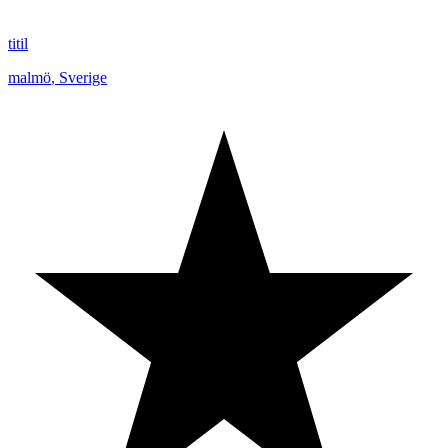
titil
malmö
,
Sverige