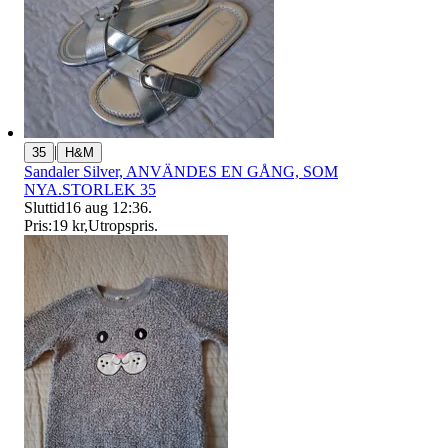
|
35
H&M
Sandaler Silver, ANVÄNDES EN GÅNG, SOM
NYA.STORLEK 35
Sluttid
16 aug 12:36
.
Pris:
19 kr
,
Utropspris
.