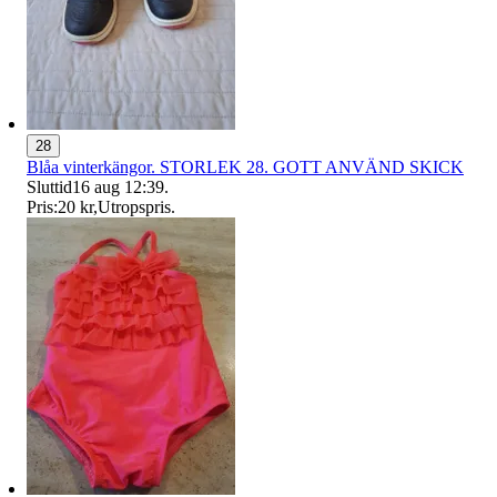
28
Blåa vinterkängor. STORLEK 28. GOTT ANVÄND SKICK
Sluttid
16 aug 12:39
.
Pris:
20 kr
,
Utropspris
.