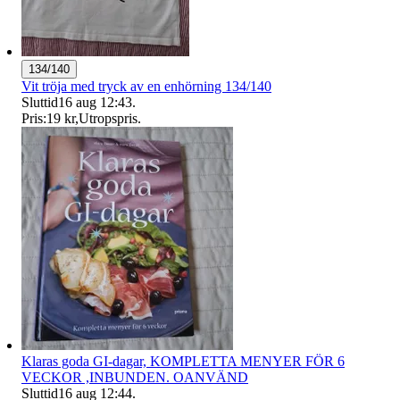
134/140
Vit tröja med tryck av en enhörning 134/140
Sluttid
16 aug 12:43
.
Pris:
19 kr
,
Utropspris
.
Klaras goda GI-dagar, KOMPLETTA MENYER FÖR 6
VECKOR ,INBUNDEN. OANVÄND
Sluttid
16 aug 12:44
.