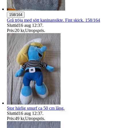
158/164
Grå tröja med sött kaninansikte. Fint skick. 158/164
Sluttid
16 aug 12:37
.
Pris:
20 kr
,
Utropspris
.
Stor härlig smurf ca 50 cm lång.
Sluttid
16 aug 12:37
.
Pris:
49 kr
,
Utropspris
.