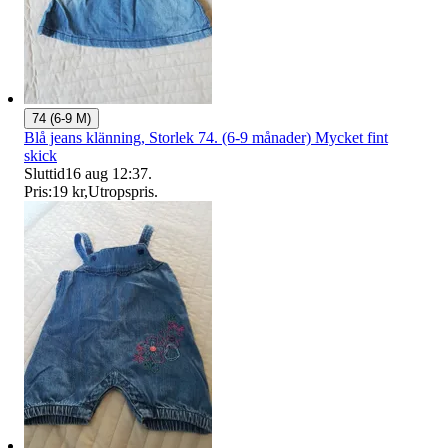
74 (6-9 M)
Blå jeans klänning, Storlek 74. (6-9 månader) Mycket fint
skick
Sluttid
16 aug 12:37
.
Pris:
19 kr
,
Utropspris
.