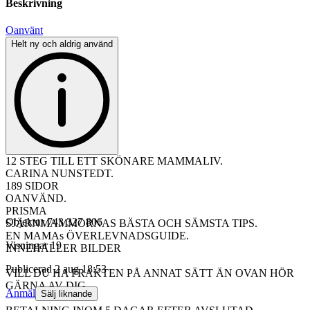
Beskrivning
Oanvänt
Helt ny och aldrig använd
12 STEG TILL ETT SKÖNARE MAMMALIV.
CARINA NUNSTEDT.
189 SIDOR
OANVÄND.
PRISMA
Objektnr
743 327 806
SJÄRNMAMMORNAS BÄSTA OCH SÄMSTA TIPS.
EN MAMAs ÖVERLEVNADSGUIDE.
Visningar
19
INNEHÅLLER BILDER
Publicerad
2 aug 18:53
VILL DU HA FRAKTEN PÅ ANNAT SÄTT ÄN OVAN HÖR
GÄRNA AV DIG
Anmäl
Sälj liknande