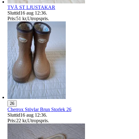
TVÅ ST LJUSTAKAR
Sluttid
16 aug 12:36
.
Pris:
51 kr
,
Utropspris
.
26
Cherrox Stövlar Brun Storlek 26
Sluttid
16 aug 12:36
.
Pris:
22 kr
,
Utropspris
.