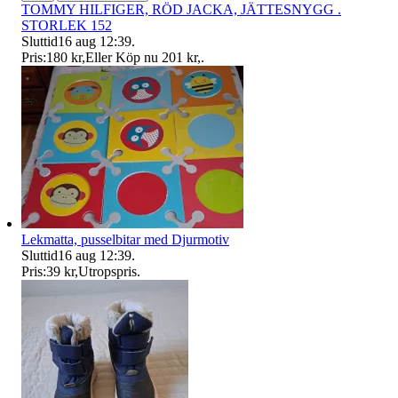
TOMMY HILFIGER, RÖD JACKA, JÄTTESNYGG .
STORLEK 152
Sluttid
16 aug 12:39
.
Pris:
180 kr
,
Eller Köp nu
201 kr
,
.
Lekmatta, pusselbitar med Djurmotiv
Sluttid
16 aug 12:39
.
Pris:
39 kr
,
Utropspris
.