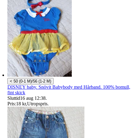
< 50 (0-1 M)/56 (1-2 M)
DISNEY baby. Snövit Babybody med Hårband. 100% bomull,
fint skick
Sluttid
16 aug 12:38
.
Pris:
18 kr
,
Utropspris
.