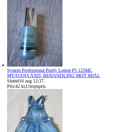
System Professional Purify Lotion P5 125ML
MY/OANVÄND. BEHANDLING MOT MJÄL
Sluttid
16 aug 12:37
.
Pris:
42 kr
,
Utropspris
.