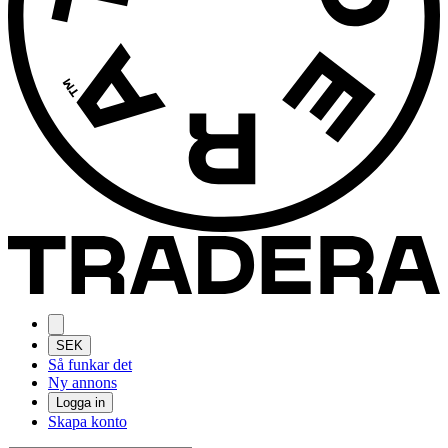
SEK
Så funkar det
Ny annons
Logga in
Skapa konto