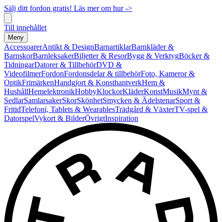
Sälj ditt fordon gratis! Läs mer om hur ->
Till innehållet
Meny
Accessoarer
Antikt & Design
Barnartiklar
Barnkläder &
Barnskor
Barnleksaker
Biljetter & Resor
Bygg & Verktyg
Böcker &
Tidningar
Datorer & Tillbehör
DVD &
Videofilmer
Fordon
Fordonsdelar & tillbehör
Foto, Kameror &
Optik
Frimärken
Handgjort & Konsthantverk
Hem &
Hushåll
Hemelektronik
Hobby
Klockor
Kläder
Konst
Musik
Mynt &
Sedlar
Samlarsaker
Skor
Skönhet
Smycken & Ädelstenar
Sport &
Fritid
Telefoni, Tablets & Wearables
Trädgård & Växter
TV-spel &
Datorspel
Vykort & Bilder
Övrigt
Inspiration