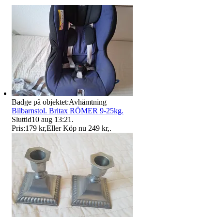
Badge på objektet:
Avhämtning
Bilbarnstol. Britax RÖMER 9-25kg.
Sluttid
10 aug 13:21
.
Pris:
179 kr
,
Eller Köp nu
249 kr
,
.