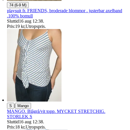
74 (6-9 M)
playsuit fr. FRIENDS, broderade blommor . justerbar axelband
.100% bomull
Sluttid
16 aug 12:38
.
Pris:
19 kr
,
Utropspris
.
|
S
Mango
MANGO. Blågrå/vit topp. MYCKET STRETCHIG.
STORLEK S
Sluttid
16 aug 12:38
.
Pris:
18 kr
,
Utropspris
.