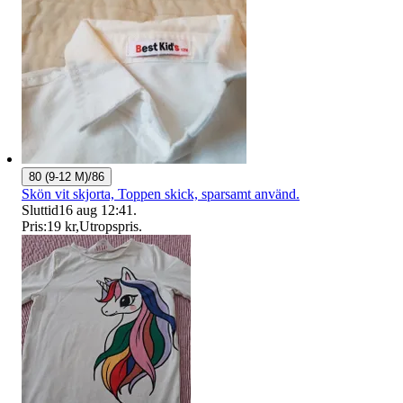
80 (9-12 M)/86
Skön vit skjorta, Toppen skick, sparsamt använd.
Sluttid
16 aug 12:41
.
Pris:
19 kr
,
Utropspris
.