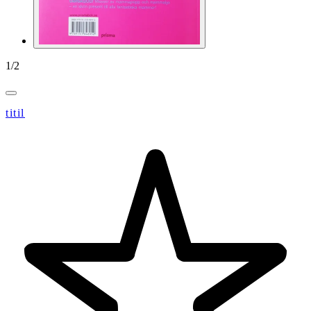
1
/
2
titil