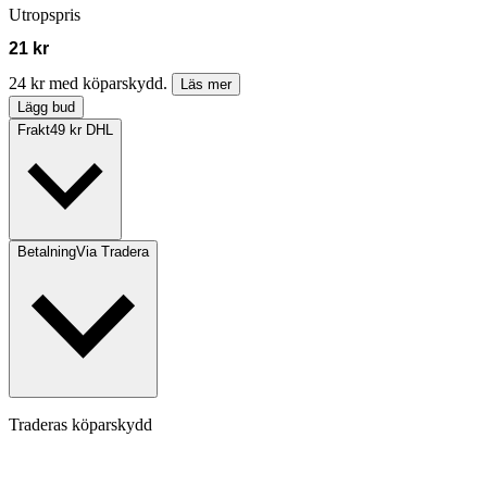
Utropspris
21 kr
24 kr med köparskydd.
Läs mer
Lägg bud
Frakt
49 kr DHL
Betalning
Via Tradera
Traderas köparskydd