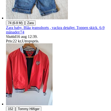
|
74 (6-9 M)
Zara
Zara baby. Blåa jeansshorts , vackra detaljer. Toppen skick. 6-9
månader/74
Sluttid
16 aug 12:39
.
Pris:
22 kr
,
Utropspris
.
|
152
Tommy Hilfiger