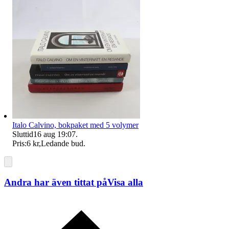
Italo Calvino, bokpaket med 5 volymer
Sluttid
16 aug 19:07
.
Pris:
6 kr
,
Ledande bud
.
Andra har även tittat på
Visa alla