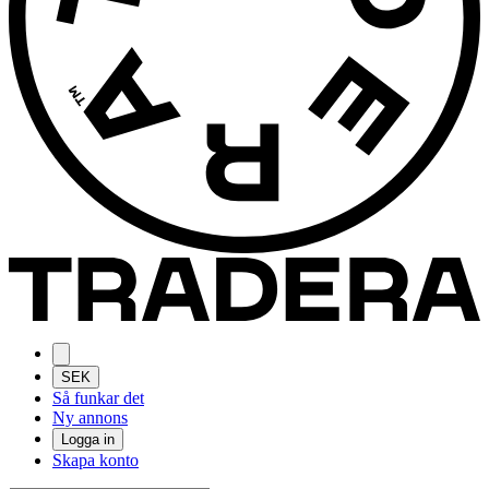
SEK
Så funkar det
Ny annons
Logga in
Skapa konto