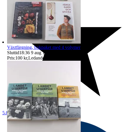
Växtfärgning, bokpaket med 4 volymer
Sluttid
18:36
9 aug 18:36
.
Pris:
100 kr
,
Ledande bud
.
5.0