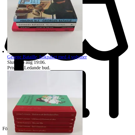
George Bataille, bokpaket med 4 volymer
Sluttid
16 aug 19:06
.
Pris:
1 kr
,
Ledande bud
.
Företag