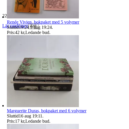
229 593 omdömen
Renée Vivien, bokpaket med 5 volymer
Läs omdömen
Följ
Sluttid
19:24
9 aug 19:24
.
Pris:
42 kr
,
Ledande bud
.
Marguerite Duras, bokpaket med 6 volymer
Sluttid
16 aug 19:11
.
Pris:
17 kr
,
Ledande bud
.