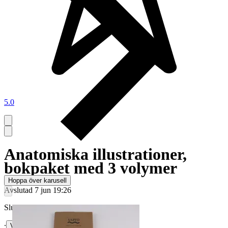
5.0
Anatomiska illustrationer,
bokpaket med 3 volymer
Hoppa över karusell
Avslutad
7 jun 19:26
Slutpris
∙
Visa bud