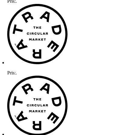
Pris:
.
Pris:
.