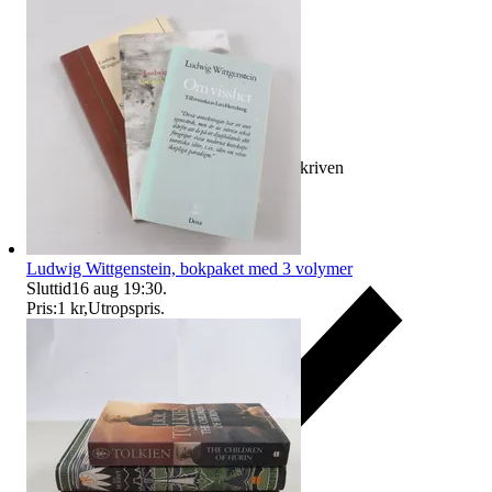
Ersättning om varan inte är som beskriven
Ludwig Wittgenstein, bokpaket med 3 volymer
Sluttid
16 aug 19:30
.
Pris:
1 kr
,
Utropspris
.