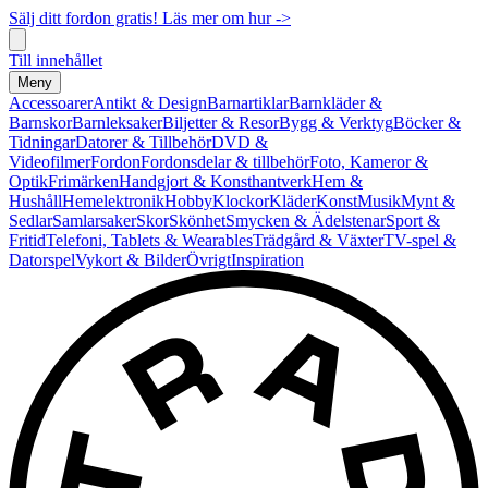
Sälj ditt fordon gratis! Läs mer om hur ->
Till innehållet
Meny
Accessoarer
Antikt & Design
Barnartiklar
Barnkläder &
Barnskor
Barnleksaker
Biljetter & Resor
Bygg & Verktyg
Böcker &
Tidningar
Datorer & Tillbehör
DVD &
Videofilmer
Fordon
Fordonsdelar & tillbehör
Foto, Kameror &
Optik
Frimärken
Handgjort & Konsthantverk
Hem &
Hushåll
Hemelektronik
Hobby
Klockor
Kläder
Konst
Musik
Mynt &
Sedlar
Samlarsaker
Skor
Skönhet
Smycken & Ädelstenar
Sport &
Fritid
Telefoni, Tablets & Wearables
Trädgård & Växter
TV-spel &
Datorspel
Vykort & Bilder
Övrigt
Inspiration