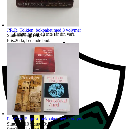
J.R.R. Tolkien, bokpaket med 3 volymer
Ersättning om du inte får din vara
Sluttid
16 aug 19:04
.
Pris:
26 kr
,
Ledande bud
.
Per Olov Enquist, bokpaket med 3 volymer
Sluttid
19:10
9 aug 19:10
.