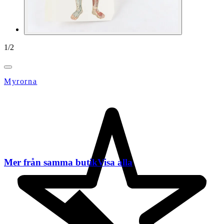
1
/
2
Myrorna
Mer från samma butik
Visa alla