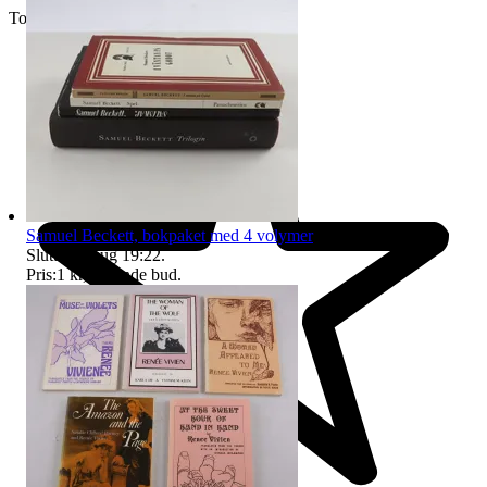
Toppsäljare
Samuel Beckett, bokpaket med 4 volymer
Sluttid
16 aug 19:22
.
Pris:
1 kr
,
Ledande bud
.