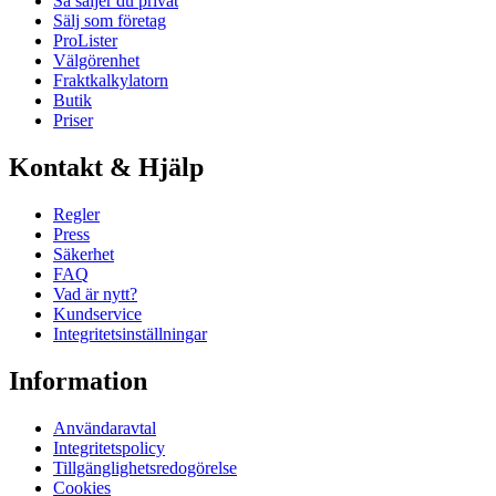
Så säljer du privat
Sälj som företag
ProLister
Välgörenhet
Fraktkalkylatorn
Butik
Priser
Kontakt & Hjälp
Regler
Press
Säkerhet
FAQ
Vad är nytt?
Kundservice
Integritetsinställningar
Information
Användaravtal
Integritetspolicy
Tillgänglighetsredogörelse
Cookies