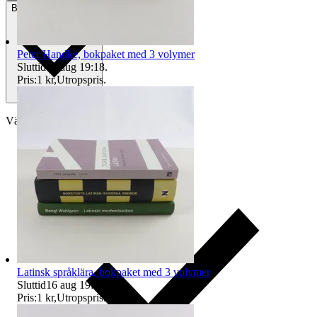
Betalning
Via Tradera
Peter Handke, bokpaket med 3 volymer
Sluttid
16 aug 19:18
.
Pris:
1 kr
,
Utropspris
.
Välj till köparskydd
Latinsk språklära, bokpaket med 3 volymer
Sluttid
16 aug 19:03
.
Pris:
1 kr
,
Utropspris
.