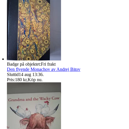
Badge på objektet:
Fri frakt
Den flyende Monachov av Andrej Bitov
Sluttid
14 aug 13:36
.
Pris:
180 kr
,
Köp nu
.