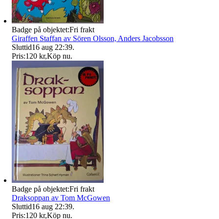
Badge på objektet:
Fri frakt
Giraffen Staffan av Sören Olsson, Anders Jacobsson
Sluttid
16 aug 22:39
.
Pris:
120 kr
,
Köp nu
.
Badge på objektet:
Fri frakt
Draksoppan av Tom McGowen
Sluttid
16 aug 22:39
.
Pris:
120 kr
,
Köp nu
.