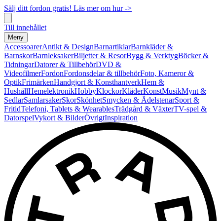
Sälj ditt fordon gratis! Läs mer om hur ->
Till innehållet
Meny
Accessoarer
Antikt & Design
Barnartiklar
Barnkläder &
Barnskor
Barnleksaker
Biljetter & Resor
Bygg & Verktyg
Böcker &
Tidningar
Datorer & Tillbehör
DVD &
Videofilmer
Fordon
Fordonsdelar & tillbehör
Foto, Kameror &
Optik
Frimärken
Handgjort & Konsthantverk
Hem &
Hushåll
Hemelektronik
Hobby
Klockor
Kläder
Konst
Musik
Mynt &
Sedlar
Samlarsaker
Skor
Skönhet
Smycken & Ädelstenar
Sport &
Fritid
Telefoni, Tablets & Wearables
Trädgård & Växter
TV-spel &
Datorspel
Vykort & Bilder
Övrigt
Inspiration