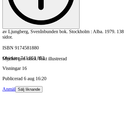
av Ljungberg, SvenInbunden bok. Stockholm : Alba. 1979. 138
sidor.
ISBN 9174581880
Objektnr
743 953 852
Mycket gott skick. Rikt illustrerad
Visningar
16
Publicerad
6 aug 16:20
Anmäl
Sälj liknande