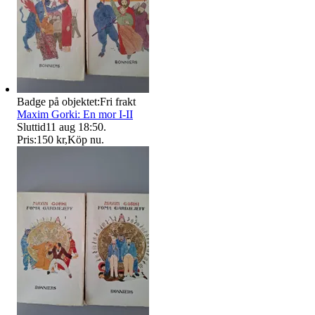
Badge på objektet:
Fri frakt
Maxim Gorki: En mor I-II
Sluttid
11 aug 18:50
.
Pris:
150 kr
,
Köp nu
.