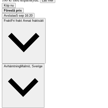
160 kr med köparskydd.
Läs mer
Köp nu
Föreslå pris
Avslutas
5 sep 16:20
Frakt
Fri frakt Annat fraktsätt
Avhämtning
Malmö, Sverige