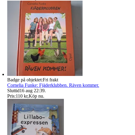
Badge på objektet:
Fri frakt
Cornelia Funke: Fjäderklubben. Räven kommer.
Sluttid
16 aug 22:39
.
Pris:
110 kr
,
Köp nu
.