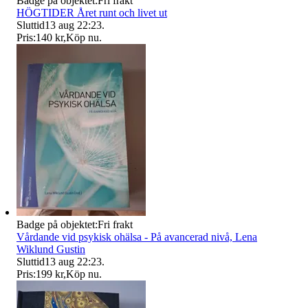
Badge på objektet:
Fri frakt
HÖGTIDER Året runt och livet ut
Sluttid
13 aug 22:23
.
Pris:
140 kr
,
Köp nu
.
Badge på objektet:
Fri frakt
Vårdande vid psykisk ohälsa - På avancerad nivå, Lena
Wiklund Gustin
Sluttid
13 aug 22:23
.
Pris:
199 kr
,
Köp nu
.