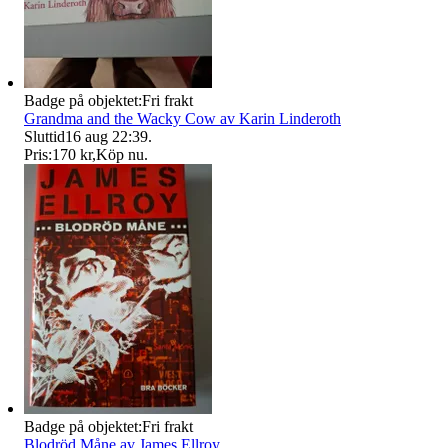
Badge på objektet:
Fri frakt
Grandma and the Wacky Cow av Karin Linderoth
Sluttid
16 aug 22:39
.
Pris:
170 kr
,
Köp nu
.
Badge på objektet:
Fri frakt
Blodröd Måne av James Ellroy