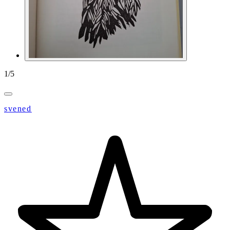
1
/
5
svened