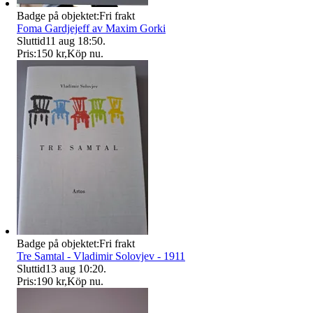
Badge på objektet:
Fri frakt
Foma Gardjejeff av Maxim Gorki
Sluttid
11 aug 18:50
.
Pris:
150 kr
,
Köp nu
.
Badge på objektet:
Fri frakt
Tre Samtal - Vladimir Solovjev - 1911
Sluttid
13 aug 10:20
.
Pris:
190 kr
,
Köp nu
.