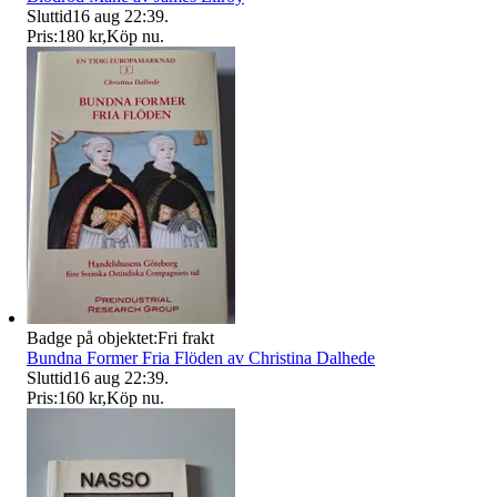
Sluttid
16 aug 22:39
.
Pris:
180 kr
,
Köp nu
.
Badge på objektet:
Fri frakt
Bundna Former Fria Flöden av Christina Dalhede
Sluttid
16 aug 22:39
.
Pris:
160 kr
,
Köp nu
.