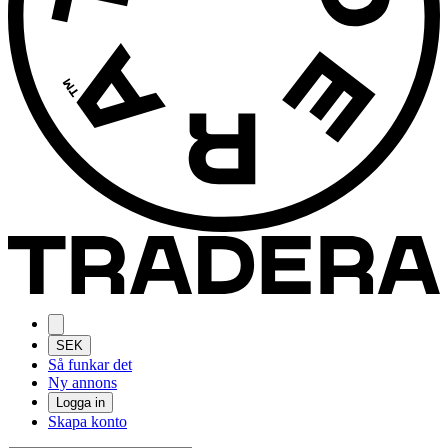
SEK
Så funkar det
Ny annons
Logga in
Skapa konto