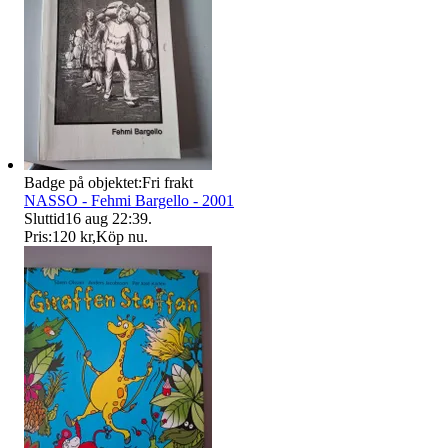
Badge på objektet:
Fri frakt
NASSO - Fehmi Bargello - 2001
Sluttid
16 aug 22:39
.
Pris:
120 kr
,
Köp nu
.