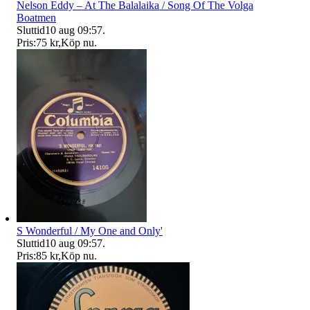
Nelson Eddy – At The Balalaika / Song Of The Volga
Boatmen
Sluttid
10 aug 09:57
.
Pris:
75 kr
,
Köp nu
.
S Wonderful / My One and Only'
Sluttid
10 aug 09:57
.
Pris:
85 kr
,
Köp nu
.