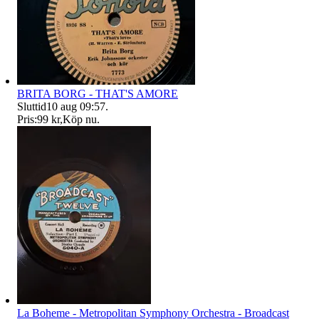
BRITA BORG - THAT'S AMORE
Sluttid
10 aug 09:57
.
Pris:
99 kr
,
Köp nu
.
La Boheme - Metropolitan Symphony Orchestra - Broadcast