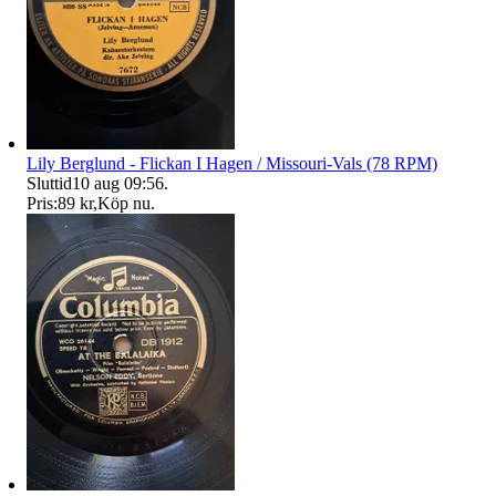
Lily Berglund - Flickan I Hagen / Missouri-Vals (78 RPM)
Sluttid
10 aug 09:56
.
Pris:
89 kr
,
Köp nu
.