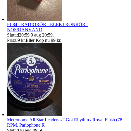
PL84 - RADIORÖR - ELEKTRONRÖR -
NOS/OANVÄND
Sluttid
20:59
9 aug 20:59
.
Pris:
89 kr
,
Eller Köp nu
99 kr
,
.
Metronome All Star Leaders - I Got Rhythm / Royal Flush (78
RPM, Parlophone R
Sluttid
10 aug 09:56
.