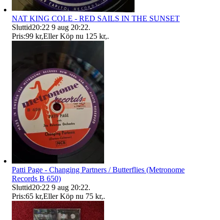
NAT KING COLE - RED SAILS IN THE SUNSET
Sluttid
20:22
9 aug 20:22
.
Pris:
99 kr
,
Eller Köp nu
125 kr
,
.
Patti Page - Changing Partners / Butterflies (Metronome
Records B 650)
Sluttid
20:22
9 aug 20:22
.
Pris:
65 kr
,
Eller Köp nu
75 kr
,
.