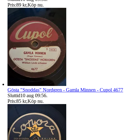
Pris:
89 kr
,
Köp nu
.
Gösta "Snoddas" Nordgren - Gamla Minnen - Cupol 4677
Sluttid
10 aug 09:56
.
Pris:
85 kr
,
Köp nu
.