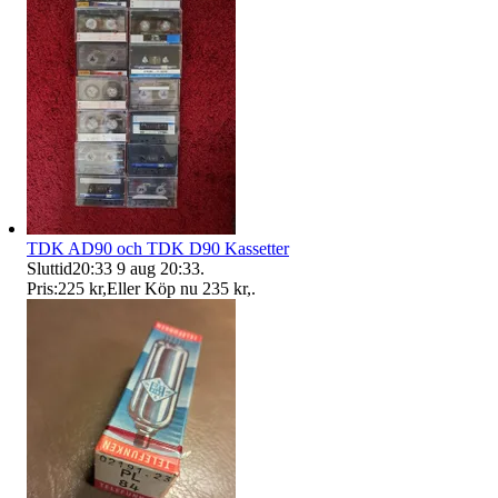
TDK AD90 och TDK D90 Kassetter
Sluttid
20:33
9 aug 20:33
.
Pris:
225 kr
,
Eller Köp nu
235 kr
,
.