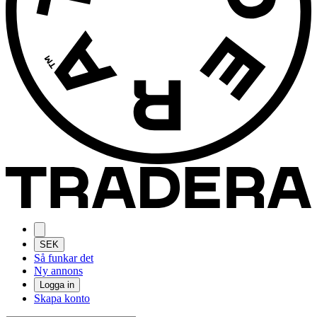
SEK
Så funkar det
Ny annons
Logga in
Skapa konto