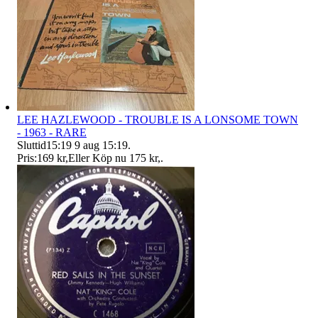
LEE HAZLEWOOD - TROUBLE IS A LONSOME TOWN
- 1963 - RARE
Sluttid
15:19
9 aug 15:19
.
Pris:
169 kr
,
Eller Köp nu
175 kr
,
.