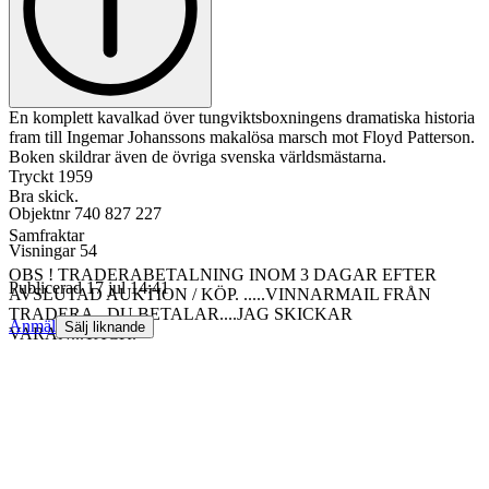
En komplett kavalkad över tungviktsboxningens dramatiska historia
fram till Ingemar Johanssons makalösa marsch mot Floyd Patterson.
Boken skildrar även de övriga svenska världsmästarna.
Tryckt 1959
Bra skick.
Objektnr
740 827 227
Samfraktar
Visningar
54
OBS ! TRADERABETALNING INOM 3 DAGAR EFTER
Publicerad
17 jul 14:41
AVSLUTAD AUKTION / KÖP. .....VINNARMAIL FRÅN
TRADERA...DU BETALAR....JAG SKICKAR
Anmäl
Sälj liknande
VARAN...TACK.