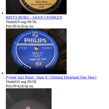
BRITA BORG - EKEN I PARKEN
Sluttid
10 aug 09:58
.
Pris:
99 kr
,
Köp nu
.
Pygmé Jazz Band - Snag It / Original Dixieland One Step l
Sluttid
10 aug 09:58
.
Pris:
99 kr
,
Köp nu
.