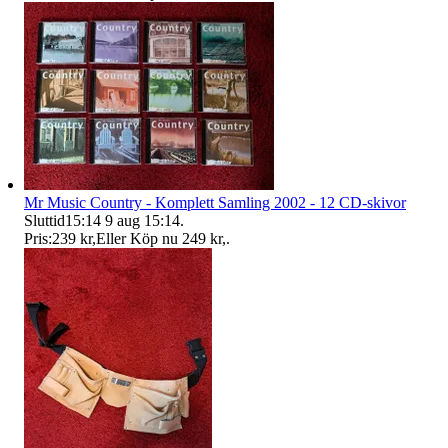
Mr Music Country - Komplett Samling 2002 - 12 CD-skivor
Sluttid
15:14
9 aug 15:14
.
Pris:
239 kr
,
Eller Köp nu
249 kr
,
.