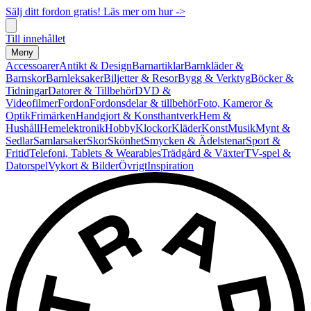
Sälj ditt fordon gratis! Läs mer om hur ->
Till innehållet
Meny
Accessoarer
Antikt & Design
Barnartiklar
Barnkläder &
Barnskor
Barnleksaker
Biljetter & Resor
Bygg & Verktyg
Böcker &
Tidningar
Datorer & Tillbehör
DVD &
Videofilmer
Fordon
Fordonsdelar & tillbehör
Foto, Kameror &
Optik
Frimärken
Handgjort & Konsthantverk
Hem &
Hushåll
Hemelektronik
Hobby
Klockor
Kläder
Konst
Musik
Mynt &
Sedlar
Samlarsaker
Skor
Skönhet
Smycken & Ädelstenar
Sport &
Fritid
Telefoni, Tablets & Wearables
Trädgård & Växter
TV-spel &
Datorspel
Vykort & Bilder
Övrigt
Inspiration