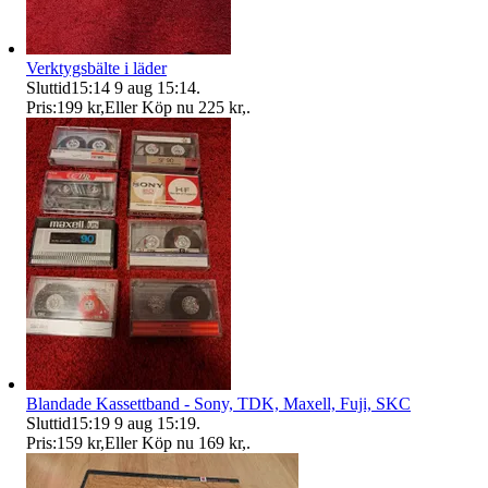
Verktygsbälte i läder
Sluttid
15:14
9 aug 15:14
.
Pris:
199 kr
,
Eller Köp nu
225 kr
,
.
Blandade Kassettband - Sony, TDK, Maxell, Fuji, SKC
Sluttid
15:19
9 aug 15:19
.
Pris:
159 kr
,
Eller Köp nu
169 kr
,
.