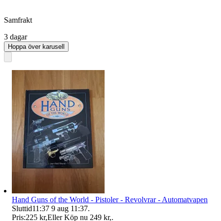
Samfrakt
3 dagar
Hoppa över karusell
Hand Guns of the World - Pistoler - Revolvrar - Automatvapen
Sluttid
11:37
9 aug 11:37
.
Pris:
225 kr
,
Eller Köp nu
249 kr
,
.