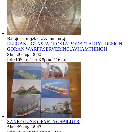
Badge på objektet:
Avhämtning
ELEGANT GLASFAT,KOSTA BODA "PARTY" DESIGN
GÖRAN WÄRFF,SERVERING,AVHÄMTNINGN
Sluttid
9 aug 18:40
.
Pris:
105 kr
,
Eller Köp nu
116 kr
,
.
SANKO LINE,6 FARTYGSBILDER
Sluttid
9 aug 18:43
.