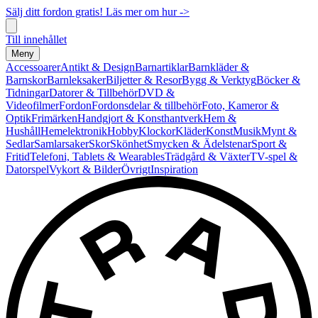
Sälj ditt fordon gratis! Läs mer om hur ->
Till innehållet
Meny
Accessoarer
Antikt & Design
Barnartiklar
Barnkläder &
Barnskor
Barnleksaker
Biljetter & Resor
Bygg & Verktyg
Böcker &
Tidningar
Datorer & Tillbehör
DVD &
Videofilmer
Fordon
Fordonsdelar & tillbehör
Foto, Kameror &
Optik
Frimärken
Handgjort & Konsthantverk
Hem &
Hushåll
Hemelektronik
Hobby
Klockor
Kläder
Konst
Musik
Mynt &
Sedlar
Samlarsaker
Skor
Skönhet
Smycken & Ädelstenar
Sport &
Fritid
Telefoni, Tablets & Wearables
Trädgård & Växter
TV-spel &
Datorspel
Vykort & Bilder
Övrigt
Inspiration