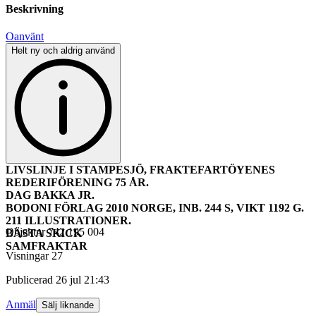
Beskrivning
Oanvänt
Helt ny och aldrig använd
LIVSLINJE I STAMPESJÖ, FRAKTEFARTÖYENES
REDERIFÖRENING 75 ÅR.
DAG BAKKA JR.
BODONI FÖRLAG 2010 NORGE, INB. 244 S, VIKT 1192 G.
211 ILLUSTRATIONER.
Objektnr
742 195 004
BÄSTA SKICK
SAMFRAKTAR
Visningar
27
Publicerad
26 jul 21:43
Anmäl
Sälj liknande