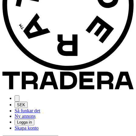
SEK
Så funkar det
Ny annons
Logga in
Skapa konto