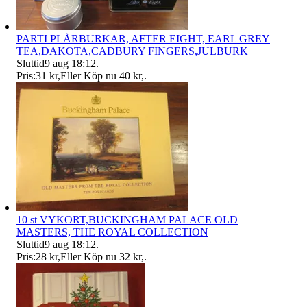
PARTI PLÅRBURKAR, AFTER EIGHT, EARL GREY
TEA,DAKOTA,CADBURY FINGERS,JULBURK
Sluttid
9 aug 18:12
.
Pris:
31 kr
,
Eller Köp nu
40 kr
,
.
10 st VYKORT,BUCKINGHAM PALACE OLD
MASTERS, THE ROYAL COLLECTION
Sluttid
9 aug 18:12
.
Pris:
28 kr
,
Eller Köp nu
32 kr
,
.