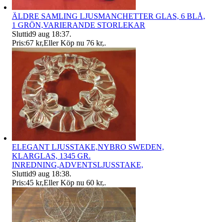
ÄLDRE SAMLING LJUSMANCHETTER GLAS, 6 BLÅ,
1 GRÖN,VARIERANDE STORLEKAR
Sluttid
9 aug 18:37
.
Pris:
67 kr
,
Eller Köp nu
76 kr
,
.
ELEGANT LJUSSTAKE,NYBRO SWEDEN,
KLARGLAS, 1345 GR.
INREDNING,ADVENTSLJUSSTAKE,
Sluttid
9 aug 18:38
.
Pris:
45 kr
,
Eller Köp nu
60 kr
,
.