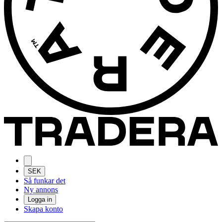
SEK
Så funkar det
Ny annons
Logga in
Skapa konto