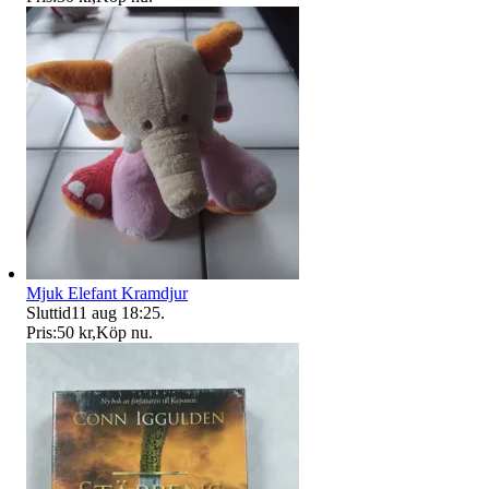
Mjuk Elefant Kramdjur
Sluttid
11 aug 18:25
.
Pris:
50 kr
,
Köp nu
.