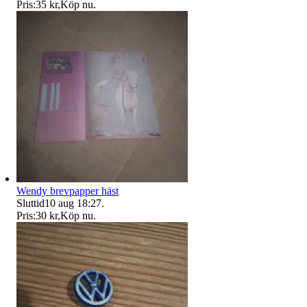
Pris:
35 kr
,
Köp nu
.
Wendy brevpapper häst
Sluttid
10 aug 18:27
.
Pris:
30 kr
,
Köp nu
.