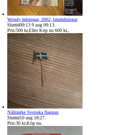
Wendy tidningar, 2002, hästtidningar
Sluttid
09:13
9 aug 09:13
.
Pris:
500 kr
,
Eller Köp nu
600 kr
,
.
Nålmärke Svenska flaggan
Sluttid
10 aug 18:27
.
Pris:
30 kr
,
Köp nu
.