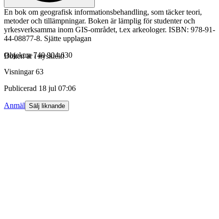
En bok om geografisk informationsbehandling, som täcker teori,
metoder och tillämpningar. Boken är lämplig för studenter och
yrkesverksamma inom GIS-området, t.ex arkeologer. ISBN: 978-91-
44-08877-8. Sjätte upplagan
Objektnr
740 904 630
Boken är i nyskick!
Visningar
63
Publicerad
18 jul 07:06
Anmäl
Sälj liknande