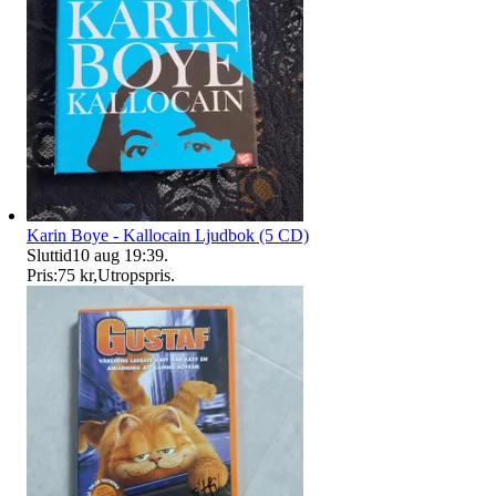
Karin Boye - Kallocain Ljudbok (5 CD)
Sluttid
10 aug 19:39
.
Pris:
75 kr
,
Utropspris
.