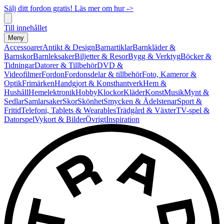
Sälj ditt fordon gratis! Läs mer om hur ->
Till innehållet
Meny
Accessoarer
Antikt & Design
Barnartiklar
Barnkläder &
Barnskor
Barnleksaker
Biljetter & Resor
Bygg & Verktyg
Böcker &
Tidningar
Datorer & Tillbehör
DVD &
Videofilmer
Fordon
Fordonsdelar & tillbehör
Foto, Kameror &
Optik
Frimärken
Handgjort & Konsthantverk
Hem &
Hushåll
Hemelektronik
Hobby
Klockor
Kläder
Konst
Musik
Mynt &
Sedlar
Samlarsaker
Skor
Skönhet
Smycken & Ädelstenar
Sport &
Fritid
Telefoni, Tablets & Wearables
Trädgård & Växter
TV-spel &
Datorspel
Vykort & Bilder
Övrigt
Inspiration