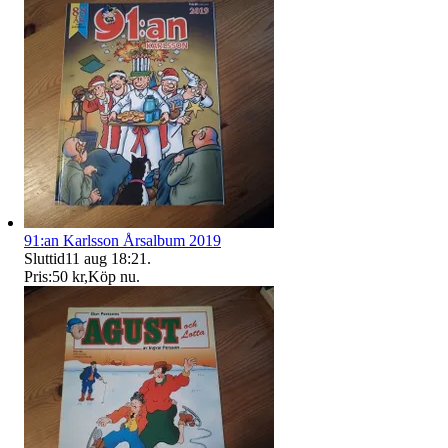
91:an Karlsson Årsalbum 2019
Sluttid
11 aug 18:21
.
Pris:
50 kr
,
Köp nu
.