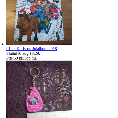
91:an Karlsson Julalbum 2018
Sluttid
10 aug 18:29
.
Pris:
50 kr
,
Köp nu
.