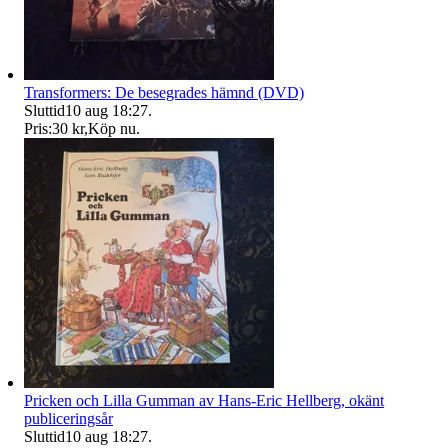
Transformers: De besegrades hämnd (DVD)
Sluttid
10 aug 18:27
.
Pris:
30 kr
,
Köp nu
.
Pricken och Lilla Gumman av Hans-Eric Hellberg, okänt
publiceringsår
Sluttid
10 aug 18:27
.