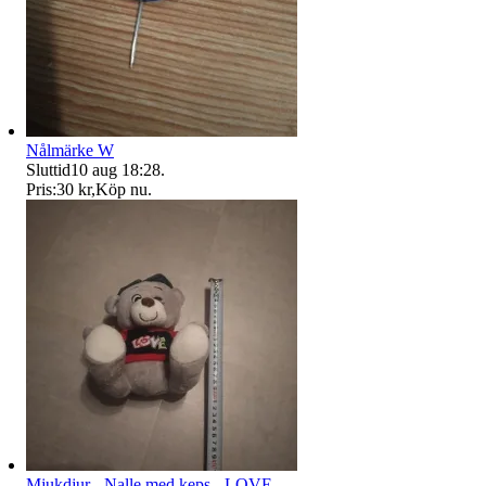
Nålmärke W
Sluttid
10 aug 18:28
.
Pris:
30 kr
,
Köp nu
.
Mjukdjur - Nalle med keps - LOVE