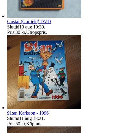
Gustaf (Garfield) DVD
Sluttid
10 aug 19:39
.
Pris:
30 kr
,
Utropspris
.
91:an Karlsson - 1996
Sluttid
11 aug 18:21
.
Pris:
50 kr
,
Köp nu
.