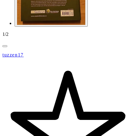
1
/
2
tuzzen17