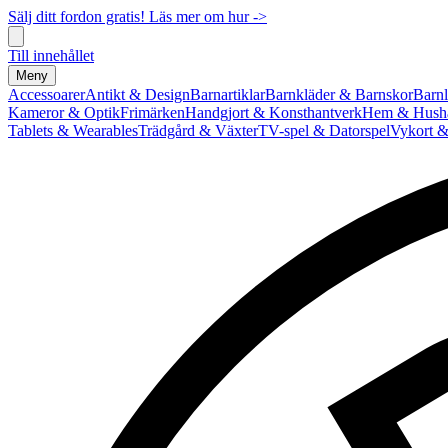
Sälj ditt fordon gratis! Läs mer om hur ->
Till innehållet
Meny
Accessoarer
Antikt & Design
Barnartiklar
Barnkläder & Barnskor
Barnl
Kameror & Optik
Frimärken
Handgjort & Konsthantverk
Hem & Hushå
Tablets & Wearables
Trädgård & Växter
TV-spel & Datorspel
Vykort &