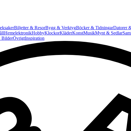
eksaker
Biljetter & Resor
Bygg & Verktyg
Böcker & Tidningar
Datorer &
ll
Hemelektronik
Hobby
Klockor
Kläder
Konst
Musik
Mynt & Sedlar
Saml
 Bilder
Övrigt
Inspiration