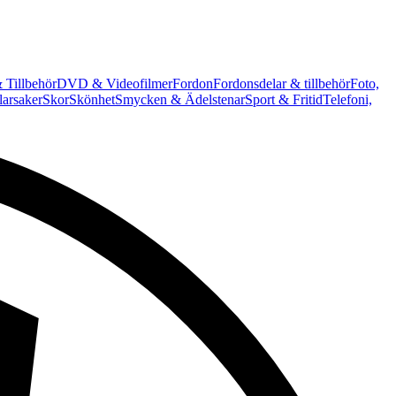
 Tillbehör
DVD & Videofilmer
Fordon
Fordonsdelar & tillbehör
Foto,
arsaker
Skor
Skönhet
Smycken & Ädelstenar
Sport & Fritid
Telefoni,