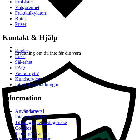
ProLister
Välgörenhet
Fraktkalkylatorn
Butik
Priser
Kontakt & Hjälp
Regler
Ersättning om du inte får din vara
Press
Säkerhet
FAQ
Vad är nytt?
Kundservice
Integritetsinställningar
Information
Användaravtal
Integritetspolicy
Tillgänglighetsredogörelse
Cookies
Jobba på Tradera
Hållbarhetsstrategi