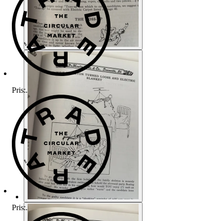
Pris:
.
Pris:
.