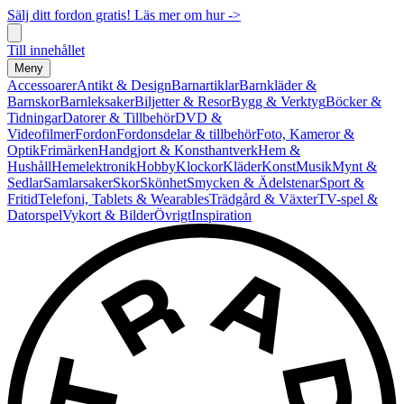
Sälj ditt fordon gratis! Läs mer om hur ->
Till innehållet
Meny
Accessoarer
Antikt & Design
Barnartiklar
Barnkläder &
Barnskor
Barnleksaker
Biljetter & Resor
Bygg & Verktyg
Böcker &
Tidningar
Datorer & Tillbehör
DVD &
Videofilmer
Fordon
Fordonsdelar & tillbehör
Foto, Kameror &
Optik
Frimärken
Handgjort & Konsthantverk
Hem &
Hushåll
Hemelektronik
Hobby
Klockor
Kläder
Konst
Musik
Mynt &
Sedlar
Samlarsaker
Skor
Skönhet
Smycken & Ädelstenar
Sport &
Fritid
Telefoni, Tablets & Wearables
Trädgård & Växter
TV-spel &
Datorspel
Vykort & Bilder
Övrigt
Inspiration