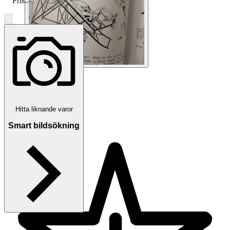
Pris:
.
1
/
8
Hitta liknande varor
martin_stockholm
Smart bildsökning