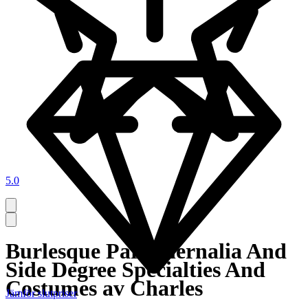
5.0
Burlesque Paraphernalia And
Side Degree Specialties And
Costumes av Charles
Jämför slutpriser