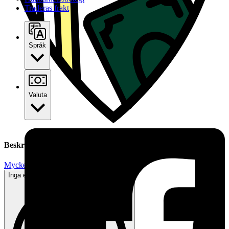
Traderas frakt
Språk
Valuta
Beskrivning
Mycket gott skick
Inga eller minimala tecken på användning