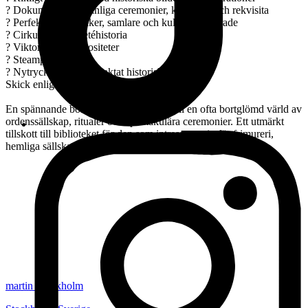
? Dokumenterar ovanliga ceremonier, kostymer och rekvisita
? Perfekt för historiker, samlare och kulturintresserade
? Cirkus- och varietéhistoria
? Viktorianska kuriositeter
? Steampunk
? Nytryck av ett eftertraktat historiskt verk
Skick enligt bilder.
En spännande bok som öppnar dörren till en ofta bortglömd värld av
ordenssällskap, ritualer och spektakulära ceremonier. Ett utmärkt
tillskott till biblioteket för den som intresserar sig för frimureri,
hemliga sällskap eller amerikansk kulturhistoria.
martin_stockholm