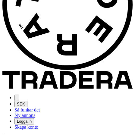
SEK
Så funkar det
Ny annons
Logga in
Skapa konto