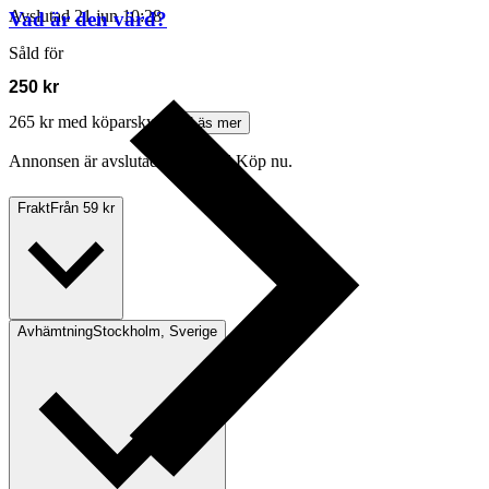
Avslutad
21 jun 10:28
Vad är den värd?
Såld för
250 kr
265 kr med köparskydd.
Läs mer
Annonsen är avslutad. Såld med Köp nu.
Frakt
Från 59 kr
Avhämtning
Stockholm, Sverige