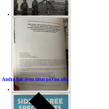
Andra har även tittat på
Visa alla