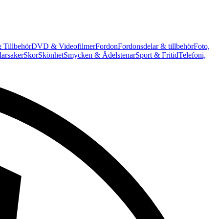
 Tillbehör
DVD & Videofilmer
Fordon
Fordonsdelar & tillbehör
Foto,
arsaker
Skor
Skönhet
Smycken & Ädelstenar
Sport & Fritid
Telefoni,