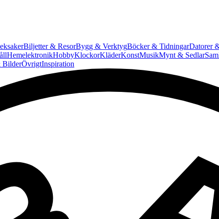
eksaker
Biljetter & Resor
Bygg & Verktyg
Böcker & Tidningar
Datorer &
ll
Hemelektronik
Hobby
Klockor
Kläder
Konst
Musik
Mynt & Sedlar
Saml
 Bilder
Övrigt
Inspiration