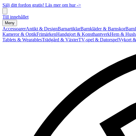
Sälj ditt fordon gratis! Läs mer om hur ->
Till innehållet
Meny
Accessoarer
Antikt & Design
Barnartiklar
Barnkläder & Barnskor
Barnl
Kameror & Optik
Frimärken
Handgjort & Konsthantverk
Hem & Hushå
Tablets & Wearables
Trädgård & Växter
TV-spel & Datorspel
Vykort &