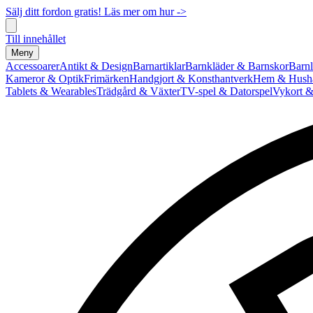
Sälj ditt fordon gratis! Läs mer om hur ->
Till innehållet
Meny
Accessoarer
Antikt & Design
Barnartiklar
Barnkläder & Barnskor
Barnl
Kameror & Optik
Frimärken
Handgjort & Konsthantverk
Hem & Hushå
Tablets & Wearables
Trädgård & Växter
TV-spel & Datorspel
Vykort &