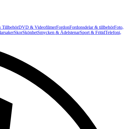
 Tillbehör
DVD & Videofilmer
Fordon
Fordonsdelar & tillbehör
Foto,
arsaker
Skor
Skönhet
Smycken & Ädelstenar
Sport & Fritid
Telefoni,