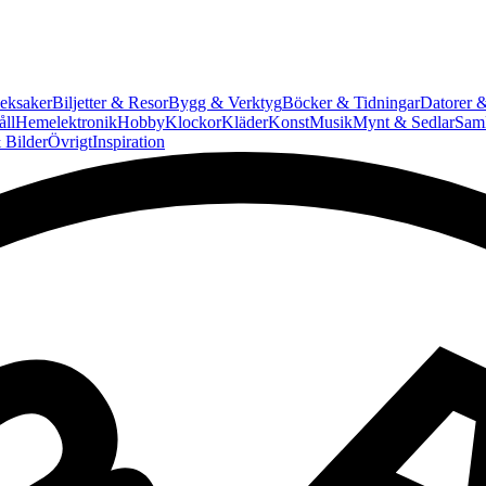
eksaker
Biljetter & Resor
Bygg & Verktyg
Böcker & Tidningar
Datorer &
ll
Hemelektronik
Hobby
Klockor
Kläder
Konst
Musik
Mynt & Sedlar
Saml
 Bilder
Övrigt
Inspiration