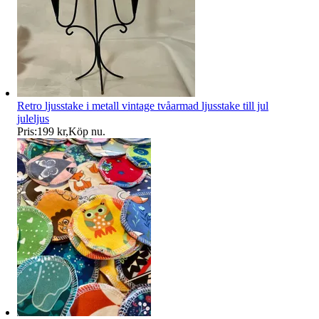
Retro ljusstake i metall vintage tvåarmad ljusstake till jul
juleljus
Pris:
199 kr
,
Köp nu
.