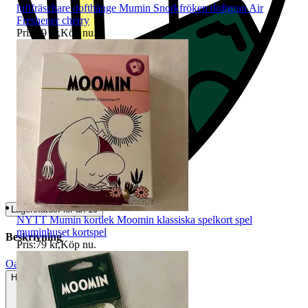
luftfräschare dofthänge Mumin Snorkfröken doftgran Air
Freshener cherry
Pris:
49 kr
,
Köp nu
.
Lagerstatus
Fler än 10
NYTT Mumin kortlek Moomin klassiska spelkort spel
muminhuset kortspel
Beskrivning
Pris:
79 kr
,
Köp nu
.
Oanvänt
Helt ny och aldrig använd