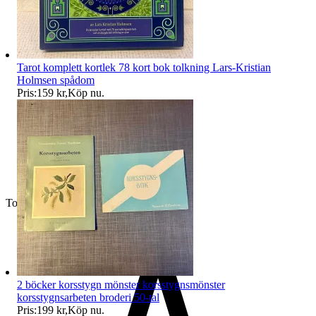
Tarot komplett kortlek 78 kort bok tolkning Lars-Kristian
Holmsen spådom
Pris:
159 kr
,
Köp nu
.
Toppsäljare
2 böcker korsstygn mönster korsstygnsmönster
korsstygnsarbeten broderi 50-tal
Pris:
199 kr
,
Köp nu
.