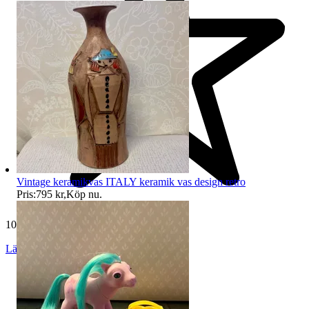
Vintage keramikvas ITALY keramik vas design retro
Pris:
795 kr
,
Köp nu
.
10 845 omdömen
Läs omdömen
Följ