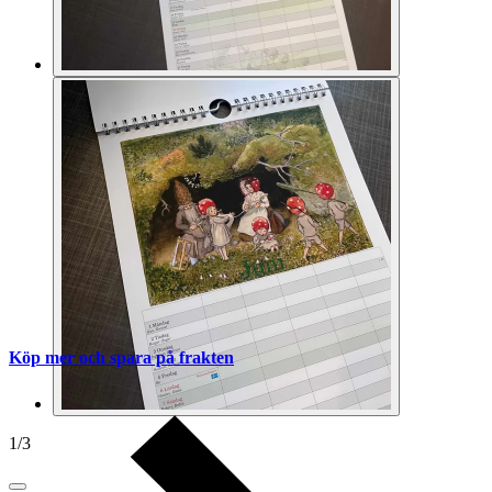
Köp mer och spara på frakten
1
/
3