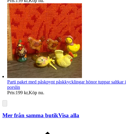
Pris:
159 kr
,
Köp nu
.
Parti paket med påskpynt påskkycklingar hönor tuppar saltkar i
porslin
Pris:
199 kr
,
Köp nu
.
Mer från samma butik
Visa alla