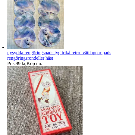
nysydda rengöringspads tyg trikå retro tvättlappar pads
rengöringsrondeller häst
Pris:
99 kr
,
Köp nu
.