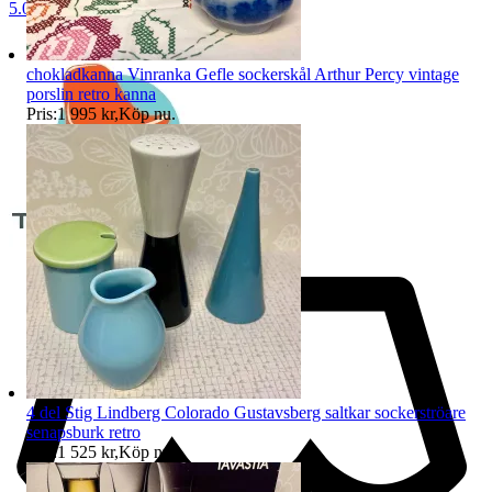
5.0
chokladkanna Vinranka Gefle sockerskål Arthur Percy vintage
porslin retro kanna
Pris:
1 995 kr
,
Köp nu
.
4 del Stig Lindberg Colorado Gustavsberg saltkar sockerströare
senapsburk retro
Pris:
1 525 kr
,
Köp nu
.