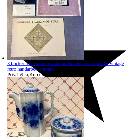
3 böcker näversöm brevskolan Bottensöms-modeller vintage
retro handarbete sömnad
Pris:
159 kr
,
Köp nu
.