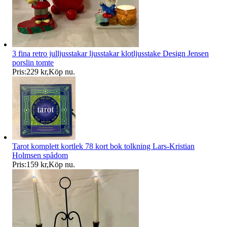
3 fina retro julljusstakar ljusstakar klotljusstake Design Jensen
porslin tomte
Pris:
229 kr
,
Köp nu
.
Tarot komplett kortlek 78 kort bok tolkning Lars-Kristian
Holmsen spådom
Pris:
159 kr
,
Köp nu
.