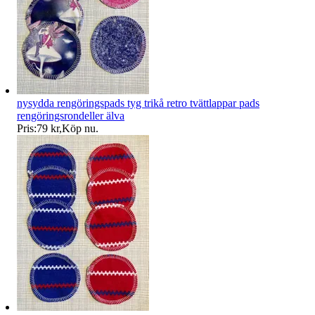
nysydda rengöringspads tyg trikå retro tvättlappar pads
rengöringsrondeller älva
Pris:
79 kr
,
Köp nu
.