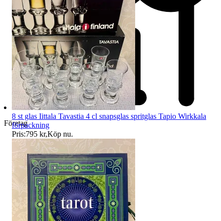
8 st glas Iittala Tavastia 4 cl snapsglas spritglas Tapio Wirkkala
Företag
förpackning
Pris:
795 kr
,
Köp nu
.