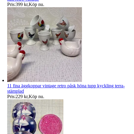
Pris:
399 kr
,
Köp nu
.
11 fina äggkoppar vintage retro påsk höna tupp kyckling terra-
stämplad
Pris:
229 kr
,
Köp nu
.