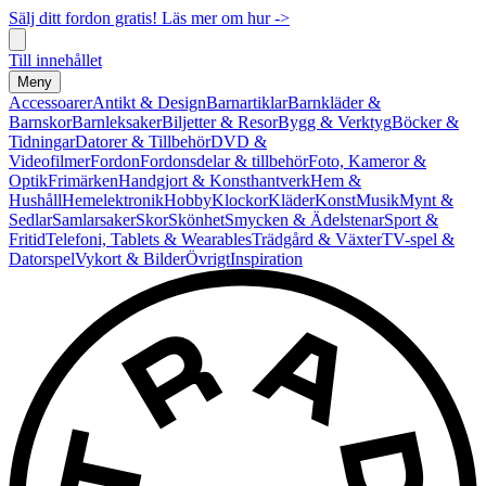
Sälj ditt fordon gratis! Läs mer om hur ->
Till innehållet
Meny
Accessoarer
Antikt & Design
Barnartiklar
Barnkläder &
Barnskor
Barnleksaker
Biljetter & Resor
Bygg & Verktyg
Böcker &
Tidningar
Datorer & Tillbehör
DVD &
Videofilmer
Fordon
Fordonsdelar & tillbehör
Foto, Kameror &
Optik
Frimärken
Handgjort & Konsthantverk
Hem &
Hushåll
Hemelektronik
Hobby
Klockor
Kläder
Konst
Musik
Mynt &
Sedlar
Samlarsaker
Skor
Skönhet
Smycken & Ädelstenar
Sport &
Fritid
Telefoni, Tablets & Wearables
Trädgård & Växter
TV-spel &
Datorspel
Vykort & Bilder
Övrigt
Inspiration