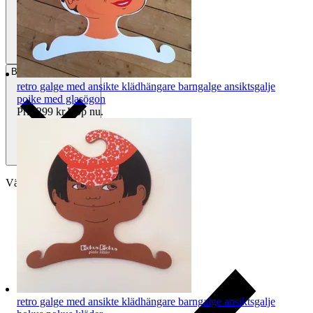
Betalning
Via Tradera
retro galge med ansikte klädhängare barngalge ansiktsgalje
pojke med glasögon
Pris:
299 kr
,
Köp nu
.
Välj till köparskydd
retro galge med ansikte klädhängare barngalge ansiktsgalje