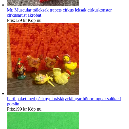
Mr. Muscular träleksak trapets cirkus leksak cirkuskonster
cirkusartist akrobat
Pris:
129 kr
,
Köp nu
.
Parti paket med påskpynt påskkycklingar hönor tuppar saltkar i
porslin
Pris:
199 kr
,
Köp nu
.