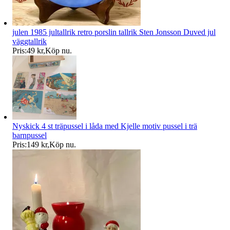
julen 1985 jultallrik retro porslin tallrik Sten Jonsson Duved jul
väggtallrik
Pris:
49 kr
,
Köp nu
.
Nyskick 4 st träpussel i låda med Kjelle motiv pussel i trä
barnpussel
Pris:
149 kr
,
Köp nu
.