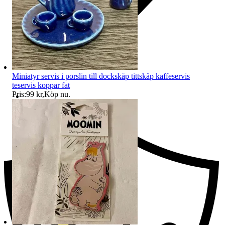
Miniatyr servis i porslin till dockskåp tittskåp kaffeservis
teservis koppar fat
Pris:
99 kr
,
Köp nu
.
Ersättning om du inte får din vara