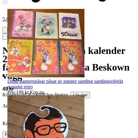
5.0
NY Tomtebobarnen kalender
2026 almanacka
familjekalender Elsa Beskown
vägg
Diddl papperspåsar påsar av papper samling samlingsobjekt
nostalgi retro
49 kr
Pris:
199 kr
,
Köp nu
.
Köparskydd är valfritt hos företag.
Läs mer
Annonsen är avslutad
Köpförfrågan är tyvärr inte tillgänglig.
Frakt
59 kr DSV