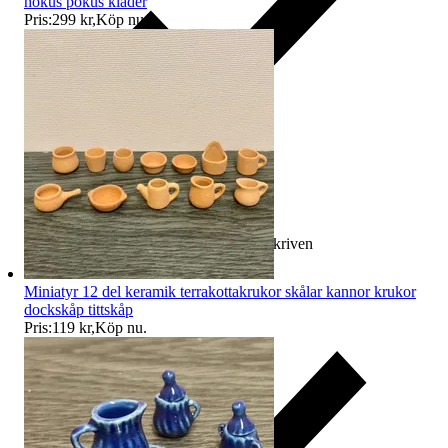
hokus pokus kläder
Pris:
299 kr
,
Köp nu
.
Ersättning om varan inte är som beskriven
Miniatyr 12 del keramik terrakottakrukor skålar kannor krukor
dockskåp tittskåp
Pris:
119 kr
,
Köp nu
.