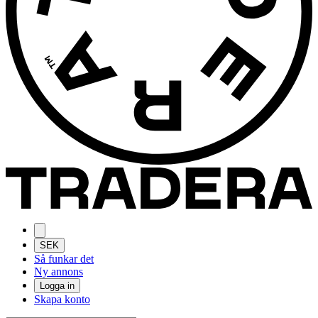
SEK
Så funkar det
Ny annons
Logga in
Skapa konto