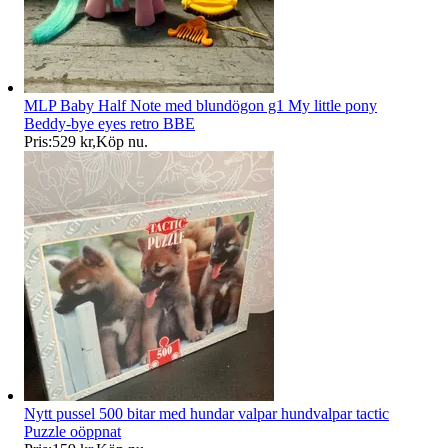
MLP Baby Half Note med blundögon g1 My little pony
Beddy-bye eyes retro BBE
Pris:
529 kr
,
Köp nu
.
Nytt pussel 500 bitar med hundar valpar hundvalpar tactic
Puzzle oöppnat