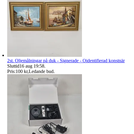
2st. Oljemålningar på duk - Signerade - Oidentifierad konstnär
Sluttid
16 aug 19:58
.
Pris:
100 kr
,
Ledande bud
.