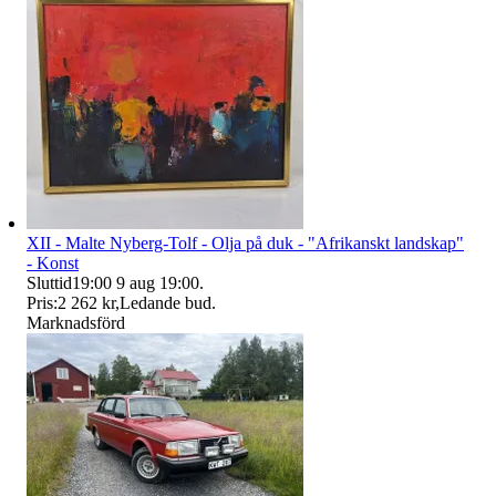
XII - Malte Nyberg-Tolf - Olja på duk - "Afrikanskt landskap"
- Konst
Sluttid
19:00
9 aug 19:00
.
Pris:
2 262 kr
,
Ledande bud
.
Marknadsförd