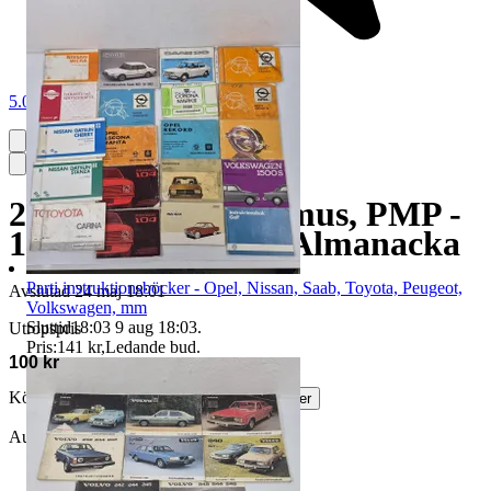
5.0
2st kalendrar - Primus, PMP -
1895-1975 - 1993 - Almanacka
Parti instruktionsböcker - Opel, Nissan, Saab, Toyota, Peugeot,
Avslutad
24 maj 18:01
Volkswagen, mm
Sluttid
18:03
9 aug 18:03
.
Utropspris
Pris:
141 kr
,
Ledande bud
.
100 kr
Köparskydd är valfritt hos företag.
Läs mer
Auktionen avslutades utan bud