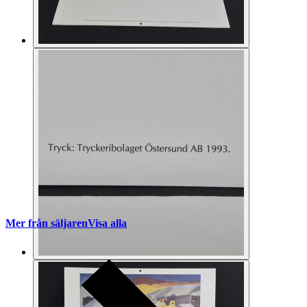
Mer från säljaren
Visa alla