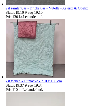
2st samlarglas - Dricksglas - Nutella - Asterix & Obelix
Sluttid
19:10
9 aug 19:10
.
Pris:
130 kr
,
Ledande bud
.
2st täcken - Duntäcke - 210 x 150 cm
Sluttid
19:37
9 aug 19:37
.
Pris:
110 kr
,
Ledande bud
.