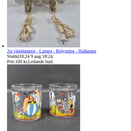
2st vägglampor - Lampa - Belysning - Hallampa
Sluttid
18:24
9 aug 18:24
.
Pris:
100 kr
,
Ledande bud
.