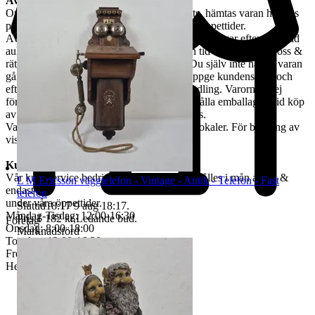
Avhämtning
Om ingen annan avhämtningsadress angetts, hämtas varan hos oss
på Tjalmargatan 4B i Östersund under våra öppettider.
Avhämtning av vunna varor skall ske inom 10 dagar efter avslutad
auktion. Om varan ej hämtas inom angiven tid tillfaller varan oss &
rätten till återbetalning är förbrukad. Kan Du själv inte hämta varan
går det skicka ett ombud. Ombudet skall uppge kundens för- och
efternamn, varubeskrivning & egen ID-handling. Varorna är ej
förpackade & kunden måste själv tillhandahålla emballage. Vid köp
av skrymmande gods, måste bärhjälp medtas.
Varorna finns att titta på vid begäran i våra lokaler. För bokning av
visning kontakta oss, se nedan.
Kundservice & Öppettider
Vår kundservice bedrivs via e-post. Svar erhålles i mån av tid &
L M Ericsson väggtelefon - Vintage - Antik - Telefon - Fast
endast
telefon
under våra öppettider.
Sluttid
18:17
9 aug 18:17
.
Måndag-Tisdag: 12:00-16:30
Pris:
1 182 kr
,
Ledande bud
.
Företag
Onsdag: 8:00-18:00
Marknadsförd
Torsdag: 12:00-16:30
Fredag: 10:00-15:00
Helgdagar & röda dagar STÄNGT