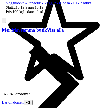
Väggklocka - Pendelur - Väggur - Klocka - Ur - Antfikt
Sluttid
18:19
9 aug 18:19
.
Pris:
100 kr
,
Ledande bud
.
Mer från samma butik
Visa alla
165 045 omdömen
Läs omdömen
Följ