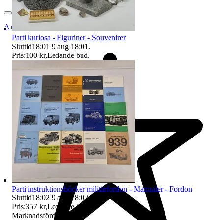
Auktionsbyra
Parti kuriosa - Figuriner - Souvenirer
Sluttid
18:01
9 aug 18:01
.
Pris:
100 kr
,
Ledande bud
.
Parti instruktionsböcker militärfordon - Manualer - Fordon
Sluttid
18:02
9 aug 18:02
.
Pris:
357 kr
,
Ledande bud
.
Marknadsförd