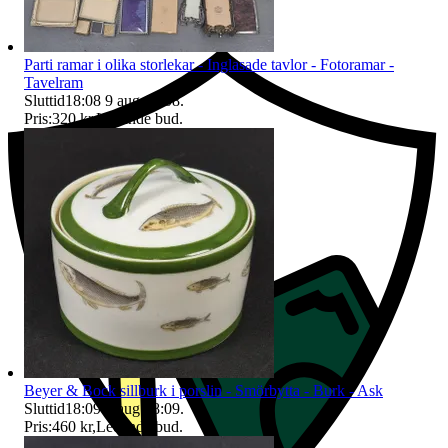
Ersättning om du inte får din vara
Parti ramar i olika storlekar - Inglasade tavlor - Fotoramar -
Tavelram
Sluttid
18:08
9 aug 18:08
.
Pris:
320 kr
,
Ledande bud
.
Beyer & Bock sillburk i porslin - Smörbytta - Burk - Ask
Sluttid
18:09
9 aug 18:09
.
Pris:
460 kr
,
Ledande bud
.