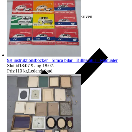
Ersättning om varan inte är som beskriven
9st instruktionsböcker - Simca bilar - Billiteratur - Manualer
Sluttid
18:07
9 aug 18:07
.
Pris:
110 kr
,
Ledande bud
.