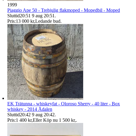
1999
Piaggio Ape 50 - Trehjulig flakmoped - Mopedbil - Moped
Sluttid
20:51
9 aug 20:51
.
Pris:
13 000 kr
,
Ledande bud
.
EK Trätunna - whiskeyfat - Oloroso Sherry - 40 liter - Box
whiskey - 2014 Ådalen
Sluttid
20:42
9 aug 20:42
.
Pris:
1 400 kr
,
Eller Köp nu
1 500 kr
,
.