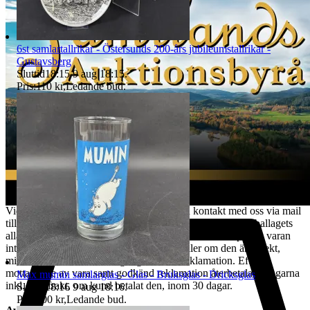
skick som vid köptillfället och är skyldig att paketera och hantera
auktionsobjektet så att det inte skadas under transporten. Vi har rätt
att göra avdrag motsvarande den värdeminskning som uppstått till
6st samlartallrikar - Östersunds 200-års jubileumstallrikar -
följd av att kund har hanterat varan i större omfattning än som varit
Gustavsberg
nödvändigt. Värdeminskningen bedöms från fall till fall. Vi försöker
Sluttid
18:15
9 aug 18:15
.
hantera alla returer så snabbt som möjligt. Efter att kundens retur
Pris:
110 kr
,
Ledande bud
.
hanterats återbetalas pengarna för den köpta varan. Ångerrätten
avser ej det externa köpet av leverans av objektet då
konsumenten/köparen uttryckligen har samtyckt till att tjänsten
börjar utföras och gått med på att det inte finns någon ångerrätt när
tjänsten har fullgjorts.Om misstanke att ångerrätt missbrukas, tex
används för att ej behöva stå fast vid bud och därmed påverka
budgivningsprocessen, förbehåller sig vi oss rätten att stänga av
kundens konto för vidare budgivning hos oss.
REKLAMATION
Vid Reklamation ska kunden omgående ta kontakt med oss via mail
till tradera@jabab.se samt bifoga bilder på varan samt emballagets
alla sidor och packmateriel. Notera att det är skillnad på om varan
inte lever upp till kundens förväntningar eller om den är defekt,
mindre defekter är inte ett giltigt skäl till reklamation. Efter
mottagande av vara samt godkänd reklamation återbetalas pengarna
Max mumin samlarglas - Glas - Bruksglas - Dricksglas
inkl. returfrakt, om kund betalat den, inom 30 dagar.
Sluttid
18:16
9 aug 18:16
.
Pris:
100 kr
,
Ledande bud
.