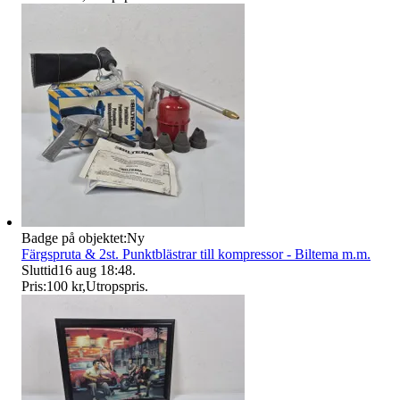
Badge på objektet:
Ny
Färgspruta & 2st. Punktblästrar till kompressor - Biltema m.m.
Sluttid
16 aug 18:48
.
Pris:
100 kr
,
Utropspris
.