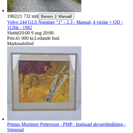
1982
|
21 732 mil
|
|
Bensin
Manuell
Volvo 244 GLS Nummer "1" - 2.3 - Manual, 4 växlar + OD -
112hk - 1982
Sluttid
20:00
9 aug 20:00
.
Pris:
41 000 kr
,
Ledande bud
.
Marknadsförd
Primus Mortimer Pettersson - PMP - Inglasad akvarellmålning -
Signerad