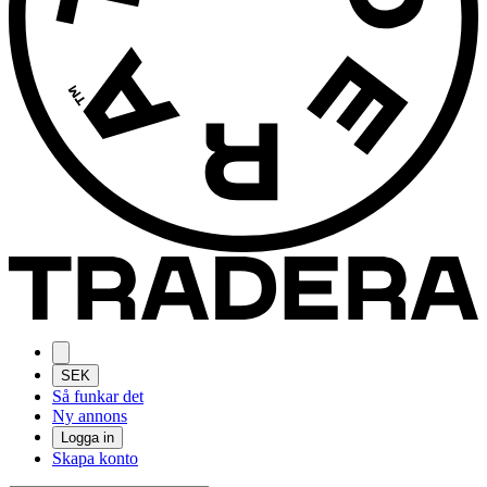
SEK
Så funkar det
Ny annons
Logga in
Skapa konto