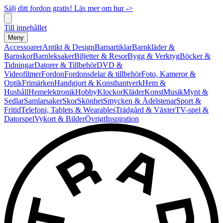
Sälj ditt fordon gratis! Läs mer om hur ->
Till innehållet
Meny
Accessoarer
Antikt & Design
Barnartiklar
Barnkläder &
Barnskor
Barnleksaker
Biljetter & Resor
Bygg & Verktyg
Böcker &
Tidningar
Datorer & Tillbehör
DVD &
Videofilmer
Fordon
Fordonsdelar & tillbehör
Foto, Kameror &
Optik
Frimärken
Handgjort & Konsthantverk
Hem &
Hushåll
Hemelektronik
Hobby
Klockor
Kläder
Konst
Musik
Mynt &
Sedlar
Samlarsaker
Skor
Skönhet
Smycken & Ädelstenar
Sport &
Fritid
Telefoni, Tablets & Wearables
Trädgård & Växter
TV-spel &
Datorspel
Vykort & Bilder
Övrigt
Inspiration