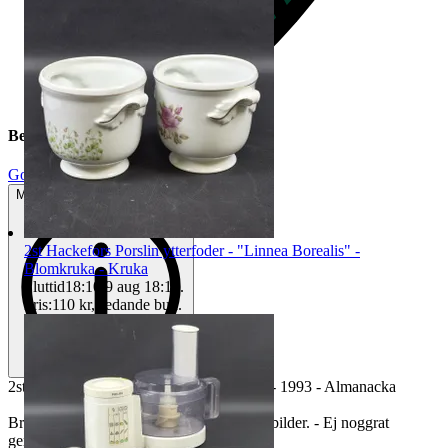
Beskrivning
Gott använt skick
Mindre tecken på användning
2st Hackefors Porslin ytterfoder - "Linnea Borealis" -
Blomkruka - Kruka
Sluttid
18:10
9 aug 18:10
.
Pris:
110 kr
,
Ledande bud
.
2st kalendrar - Primus, PMP - 1895-1975 - 1993 - Almanacka
Bruksslitage så som repor och fläckar. Se bilder. - Ej noggrat
genomgången - Ej funktionstestad.