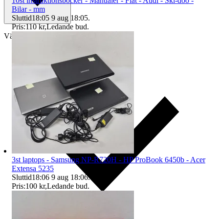
10st instruktionsböcker - Manualer - Fiat - Audi - Ski-doo -
Bilar - mm
Sluttid
18:05
9 aug 18:05
.
Pris:
110 kr
,
Ledande bud
.
Välj till köparskydd
3st laptops - Samsung NP-R720H - HP ProBook 6450b - Acer
Extensa 5235
Sluttid
18:06
9 aug 18:06
.
Pris:
100 kr
,
Ledande bud
.