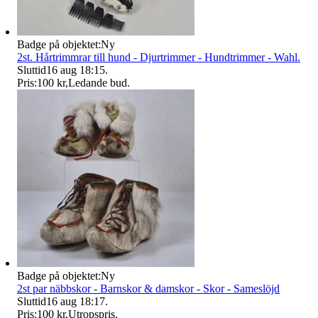
Badge på objektet:
Ny
2st. Hårtrimmrar till hund - Djurtrimmer - Hundtrimmer - Wahl.
Sluttid
16 aug 18:15
.
Pris:
100 kr
,
Ledande bud
.
Badge på objektet:
Ny
2st par näbbskor - Barnskor & damskor - Skor - Sameslöjd
Sluttid
16 aug 18:17
.
Pris:
100 kr
,
Utropspris
.