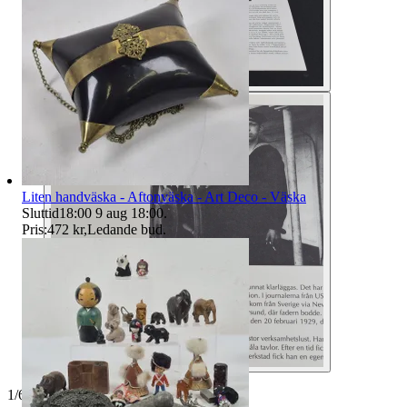
Liten handväska - Aftonväska - Art Deco - Väska
Sluttid
18:00
9 aug 18:00
.
Pris:
472 kr
,
Ledande bud
.
1
/
6