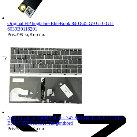
Original HP högtalare EliteBook 840 845 G9 G10 G11
6039B0116201
Pris:
399 kr
,
Köp nu
.
Toppsäljare
NY! Keyboard för HP Zbook 745 840 14u G5 G6 L11307-
B71 6037B0138917 Tangentbord
Pris:
589 kr
,
Köp nu
.