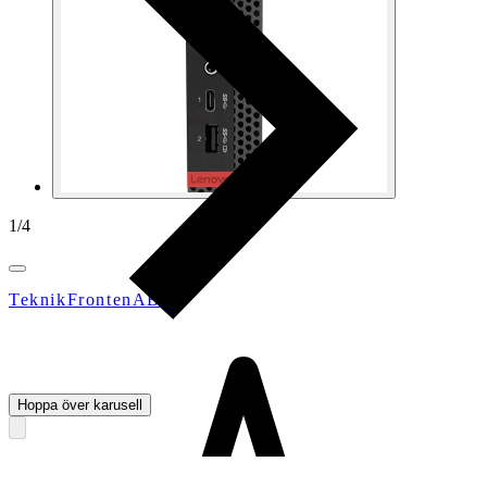
1
/
4
TeknikFrontenAB
Hoppa över karusell