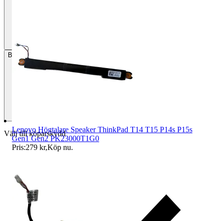
Betalning
Via Tradera
Lenovo Högtalare Speaker ThinkPad T14 T15 P14s P15s
Välj till köparskydd
Gen1 Gen2 PK23000T1G0
Pris:
279 kr
,
Köp nu
.