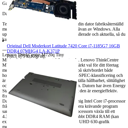
Garanti: 6 Månaders Garanti
Datorn levereras startklar! :)
Teknikfronten Sverige AB levererar alltid din dator fabriksåterställd
med en helt ny installation och senaste utgåvan av Windows. Alla
uppdateringar och drivrutiner är alltid installerade och aktuella, så du
kan börja använda datorn direkt.
Original Dell Moderkort Latitude 7420 Core i7-1185G7 16GB
---
DDR4 07MHG4 LA-K371P
Lenovo ThinkCentre M720q Tiny
Pris:
1 875 kr
,
Köp nu
.
Minimalt fotavtryck möter stabil prestanda. Lenovo ThinkCentre
M720q Tiny liten stationär dator är ett utmärkt val för ditt företag
med ett kompakt chassi som kan placeras på skrivbordet både
horisontellt och vertikalt. Chassit har MIL-SPEC-klassificering och
är testad efter militärstandard för att säkerställa hållbarhet, slittålighet
och prestanda under krävande förhållanden. Datorn har även Energy
Star 7.0-miljöcertifiering, vilket innebär att den är energieffektiv.
8:e generationens kraft
Datorn är utrustad med en kraftfull sexkärnig Intel Core i7-processor
från Coffee Lake-familjen som kan göra flera krävande program
samtidigt utan problem. Vid behov kan processorn växla till ett
4.3GHz-turboläge för extra prestanda. Snabbt DDR4 RAM (kan
expanderas till 64GB) och integrerad Intel UHD 630-grafik
medföljer.