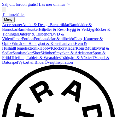
Sälj ditt fordon gratis! Läs mer om hur ->
Till innehållet
Meny
Accessoarer
Antikt & Design
Barnartiklar
Barnkläder &
Barnskor
Barnleksaker
Biljetter & Resor
Bygg & Verktyg
Böcker &
Tidningar
Datorer & Tillbehör
DVD &
Videofilmer
Fordon
Fordonsdelar & tillbehör
Foto, Kameror &
Optik
Frimärken
Handgjort & Konsthantverk
Hem &
Hushåll
Hemelektronik
Hobby
Klockor
Kläder
Konst
Musik
Mynt &
Sedlar
Samlarsaker
Skor
Skönhet
Smycken & Ädelstenar
Sport &
Fritid
Telefoni, Tablets & Wearables
Trädgård & Växter
TV-spel &
Datorspel
Vykort & Bilder
Övrigt
Inspiration