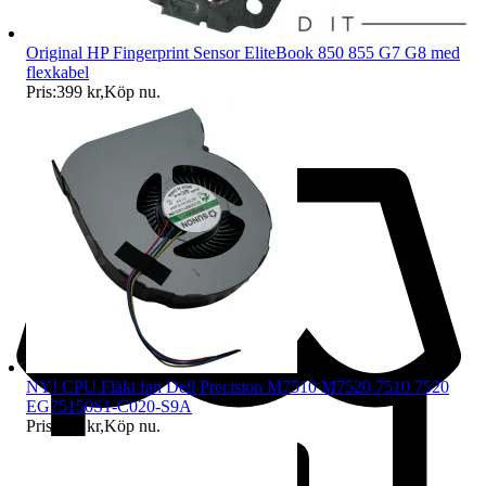
Original HP Fingerprint Sensor EliteBook 850 855 G7 G8 med
flexkabel
Pris:
399 kr
,
Köp nu
.
NY! CPU Fläkt fan Dell Precision M7510 M7520 7510 7520
EG75150S1-C020-S9A
Pris:
379 kr
,
Köp nu
.