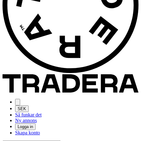
SEK
Så funkar det
Ny annons
Logga in
Skapa konto