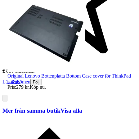
2 886 omdömen
Original Lenovo Bottenplatta Bottom Case cover för ThinkPad
T480s
Läs omdömen
Följ
Pris:
279 kr
,
Köp nu
.
Mer från samma butik
Visa alla