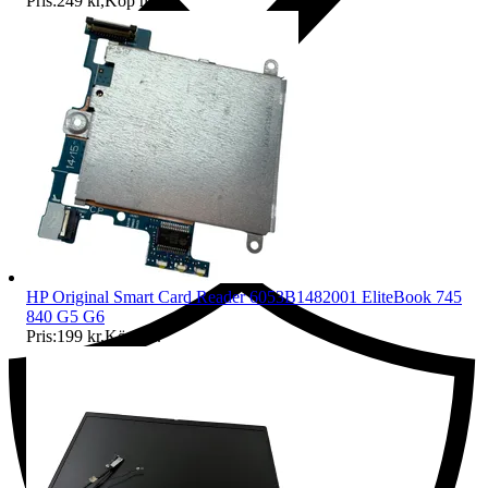
Pris:
249 kr
,
Köp nu
.
Ersättning om du inte får din vara
HP Original Smart Card Reader 6053B1482001 EliteBook 745
840 G5 G6
Pris:
199 kr
,
Köp nu
.