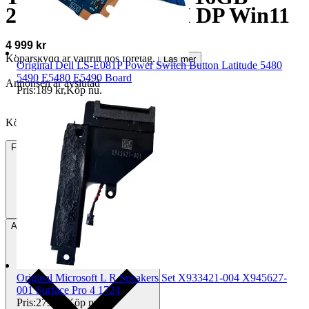
256GB WiFi HDMI DP Win11
4 999 kr
Köparskydd är valfritt hos företag.
Läs mer
Original Dell LS-E081P Power Switch Button Latitude 5480
5490 E5480 E5490 Board
Annonsen är avslutad
Pris:
189 kr
,
Köp nu
.
Köpförfrågan är tyvärr inte tillgänglig.
Frakt
89 kr DSV
Avhämtning
Bunkeflostrand, Sverige
Original Microsoft L R Speakers Set X933421-004 X945627-
001 Surface Pro 4 1724
Pris:
279 kr
,
Köp nu
.