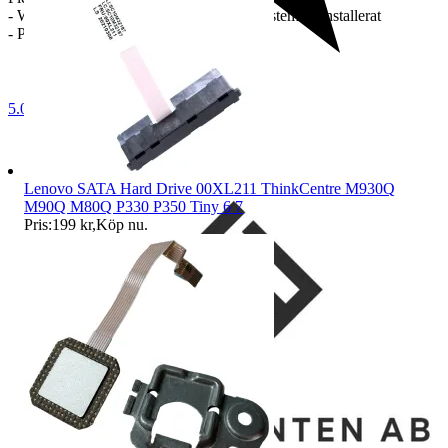
- Windows 10/11 Pro 64-bitars operativsystem förinstallerat
- Plats för Kensington-lås
5.0
Lenovo SATA Hard Drive 00XL211 ThinkCentre M930Q
M90Q M80Q P330 P350 Tiny 6 7
Pris:
199 kr
,
Köp nu
.