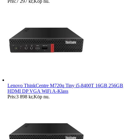
Pris:
7 297 kr
,
Köp nu
.
Lenovo ThinkCentre M720q Tiny i5-8400T 16GB 256GB
HDMI DP VGA WiFi A-Klass
Pris:
3 898 kr
,
Köp nu
.