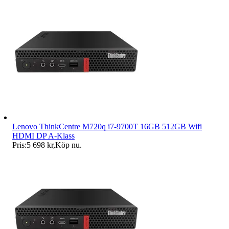
Lenovo ThinkCentre M720q i7-9700T 16GB 512GB Wifi
HDMI DP A-Klass
Pris:
5 698 kr
,
Köp nu
.