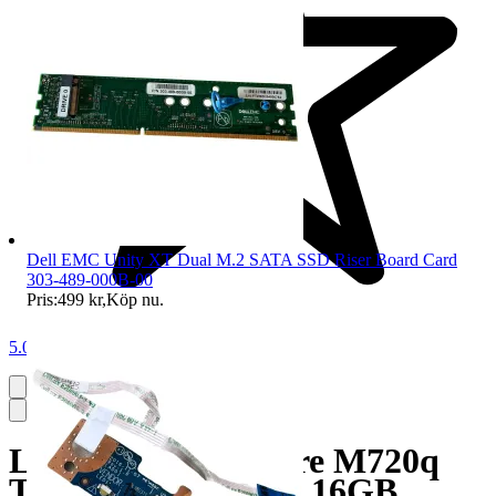
Dell EMC Unity XT Dual M.2 SATA SSD Riser Board Card
303-489-000B-00
Pris:
499 kr
,
Köp nu
.
5.0
Lenovo ThinkCentre M720q
Tiny Core i7-9700T 16GB