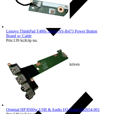
Lenovo ThinkPad T480s Series NS-B473 Power Button
Board w/ Cable
Pris:
139 kr
,
Köp nu
.
Ersättning om varan inte är som beskriven
Original HP 8560w USB & Audio I/O Board 652654-001