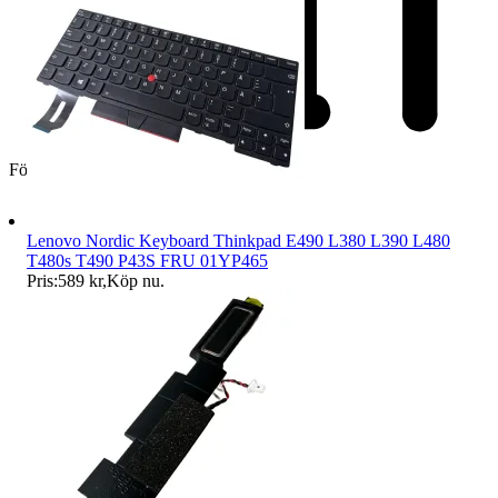
Företag
Lenovo Nordic Keyboard Thinkpad E490 L380 L390 L480
T480s T490 P43S FRU 01YP465
Pris:
589 kr
,
Köp nu
.