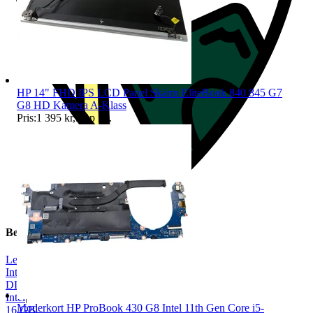
HP 14" FHD IPS LCD Panel Skärm EliteBook 840 845 G7
G8 HD Kamera A-Klass
Pris:
1 395 kr
,
Köp nu
.
Beskrivning
Lenovo
|
Integrerat grafikkort
|
DDR4
|
Intel
|
Moderkort HP ProBook 430 G8 Intel 11th Gen Core i5-
16 GB
|