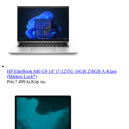
HP EliteBook 840 G9 14" i7-1255U 16GB 256GB A-Klass
(Märken Lock*)
Pris:
7 499 kr
,
Köp nu
.