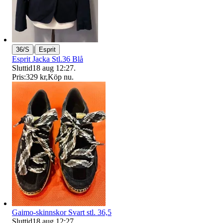
|
36/S
Esprit
Esprit Jacka Stl.36 Blå
Sluttid
18 aug 12:27
.
Pris:
329 kr
,
Köp nu
.
Gaimo-skinnskor Svart stl. 36,5
Sluttid
18 aug 12:27
.