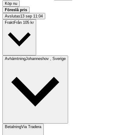
Köp nu
Föreslå pris
Avslutas
13 sep 11:04
Frakt
Från 105 kr
Avhämtning
Johanneshov , Sverige
Betalning
Via Tradera