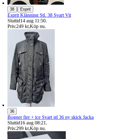
|
38
Esprit
Esprit Klänning Stl. 38 Svart Vit
Sluttid
14 aug 11:50
.
Pris:
249 kr
,
Köp nu
.
36
Bogner fire + ice Svart stl 36 ny skick Jacka
Sluttid
16 aug 08:21
.
Pris:
299 kr
,
Köp nu
.