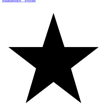
Johanneshov
,
Sverige