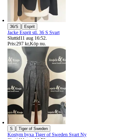
|
36/S
Esprit
Jacke Esprit stl. 36 S Svart
Sluttid
11 aug 16:52
.
Pris:
297 kr
,
Köp nu
.
|
S
Tiger of Sweden
Kostym byxa Tiger of Sweden Svart Ny