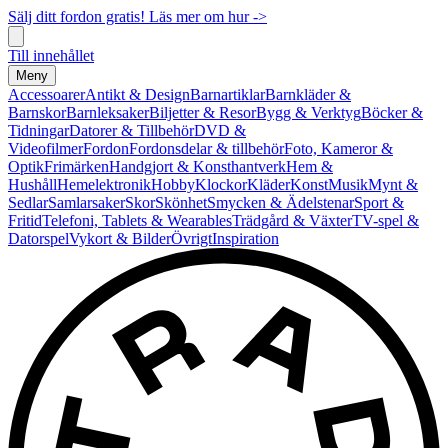
Sälj ditt fordon gratis! Läs mer om hur ->
Till innehållet
Meny
Accessoarer
Antikt & Design
Barnartiklar
Barnkläder &
Barnskor
Barnleksaker
Biljetter & Resor
Bygg & Verktyg
Böcker &
Tidningar
Datorer & Tillbehör
DVD &
Videofilmer
Fordon
Fordonsdelar & tillbehör
Foto, Kameror &
Optik
Frimärken
Handgjort & Konsthantverk
Hem &
Hushåll
Hemelektronik
Hobby
Klockor
Kläder
Konst
Musik
Mynt &
Sedlar
Samlarsaker
Skor
Skönhet
Smycken & Ädelstenar
Sport &
Fritid
Telefoni, Tablets & Wearables
Trädgård & Växter
TV-spel &
Datorspel
Vykort & Bilder
Övrigt
Inspiration