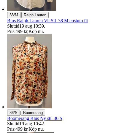
|
38/M
Ralph Lauren
Blus Ralph Lauren Vit Stl. 38 M costum fit
Sluttid
19 aug 10:39
.
Pris:
499 kr
,
Köp nu
.
|
36/S
Boomerang
Boomerang Blus Ny stl. 36 S
Sluttid
19 aug 10:42
.
Pris:
499 kr
,
Köp nu
.