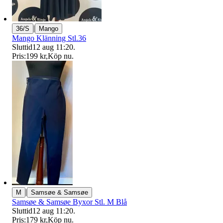
|
36/S
Mango
Mango Klänning Stl.36
Sluttid
12 aug 11:20
.
Pris:
199 kr
,
Köp nu
.
|
M
Samsøe & Samsøe
Samsøe & Samsøe Byxor Stl. M Blå
Sluttid
12 aug 11:20
.
Pris:
179 kr
,
Köp nu
.