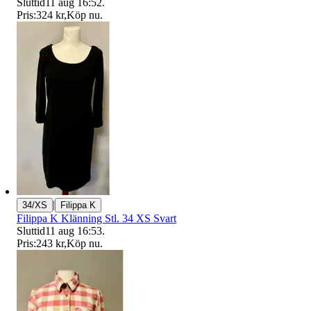
Sluttid
11 aug 16:52
.
Pris:
324 kr
,
Köp nu
.
|
34/XS
Filippa K
Filippa K Klänning Stl. 34 XS Svart
Sluttid
11 aug 16:53
.
Pris:
243 kr
,
Köp nu
.