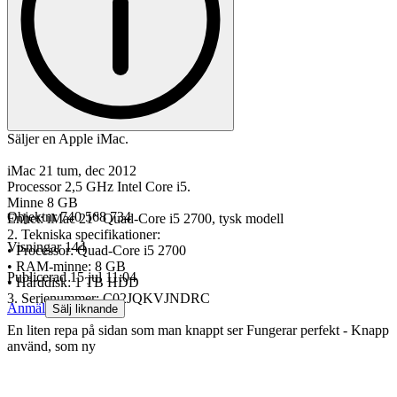
Säljer en Apple iMac.
iMac 21 tum, dec 2012
Processor 2,5 GHz Intel Core i5.
Minne 8 GB
Objektnr
740 568 734
Enhet: iMac 21” Quad-Core i5 2700, tysk modell
2. Tekniska specifikationer:
Visningar
144
• Processor: Quad-Core i5 2700
• RAM-minne: 8 GB
Publicerad
15 jul 11:04
• Hårddisk: 1 TB HDD
3. Serienummer: C02JQKVJNDRC
Anmäl
Sälj liknande
En liten repa på sidan som man knappt ser Fungerar perfekt - Knapp
använd, som ny