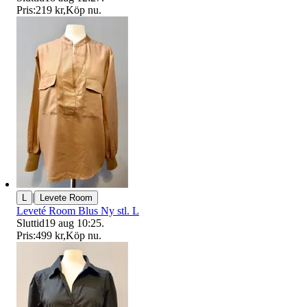
Pris:
219 kr
,
Köp nu
.
|
L
Levete Room
Leveté Room Blus Ny stl. L
Sluttid
19 aug 10:25
.
Pris:
499 kr
,
Köp nu
.