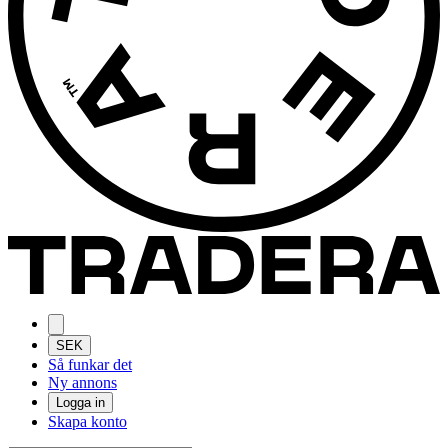
SEK
Så funkar det
Ny annons
Logga in
Skapa konto