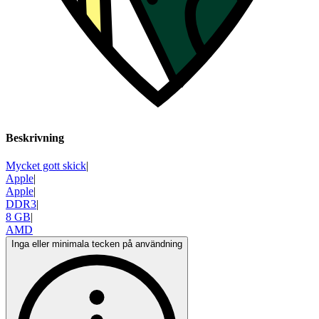
Beskrivning
Mycket gott skick
|
Apple
|
Apple
|
DDR3
|
8 GB
|
AMD
Inga eller minimala tecken på användning