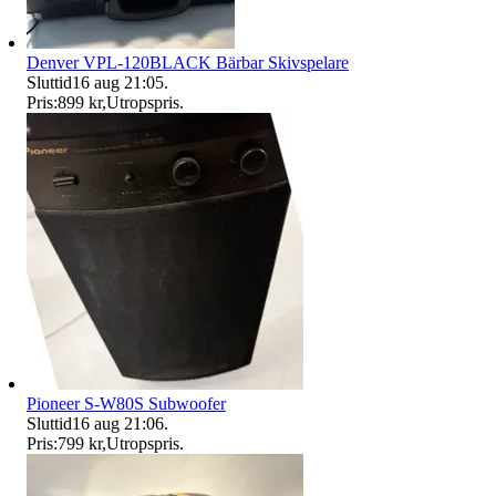
Denver VPL-120BLACK Bärbar Skivspelare
Sluttid
16 aug 21:05
.
Pris:
899 kr
,
Utropspris
.
Pioneer S-W80S Subwoofer
Sluttid
16 aug 21:06
.
Pris:
799 kr
,
Utropspris
.