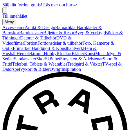
Sälj ditt fordon gratis! Läs mer om hur ->
Till innehållet
Meny
Accessoarer
Antikt & Design
Barnartiklar
Barnkläder &
Barnskor
Barnleksaker
Biljetter & Resor
Bygg & Verktyg
Böcker &
Tidningar
Datorer & Tillbehör
DVD &
Videofilmer
Fordon
Fordonsdelar & tillbehör
Foto, Kameror &
Optik
Frimärken
Handgjort & Konsthantverk
Hem &
Hushåll
Hemelektronik
Hobby
Klockor
Kläder
Konst
Musik
Mynt &
Sedlar
Samlarsaker
Skor
Skönhet
Smycken & Ädelstenar
Sport &
Fritid
Telefoni, Tablets & Wearables
Trädgård & Växter
TV-spel &
Datorspel
Vykort & Bilder
Övrigt
Inspiration