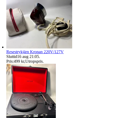
Resestrykjärn Kronan 220V/127V
Sluttid
16 aug 21:05
.
Pris:
499 kr
,
Utropspris
.