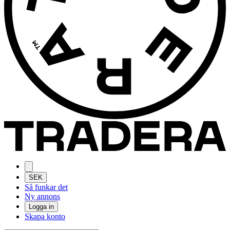
SEK
Så funkar det
Ny annons
Logga in
Skapa konto