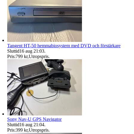
Tangent HT-50 hemmabiosystem med DVD och förstärkare
Sluttid
16 aug 21:03
.
Pris:
799 kr
,
Utropspris
.
Sony Nav-U GPS Navigator
Sluttid
16 aug 21:04
.
Pris:
399 kr
,
Utropspris
.