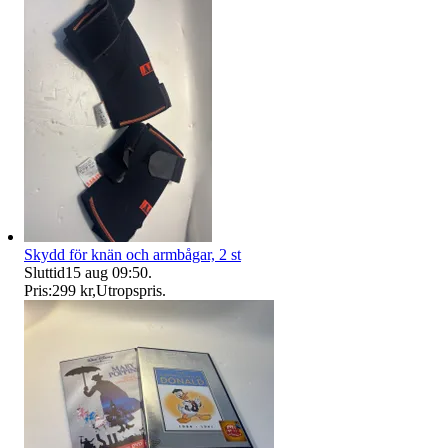
Skydd för knän och armbågar, 2 st
Sluttid
15 aug 09:50
.
Pris:
299 kr
,
Utropspris
.