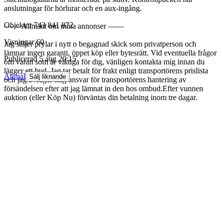
anslutningar för hörlurar och en aux-ingång.
Objektnr
743 841 872
—— Allmänt om mina annonser ——
Visningar
60
Jag säljer prylar i nytt o begagnad skick som privatperson och
lämnar ingen garanti, öppet köp eller bytesrätt. Vid eventuella frågor
Publicerad
5 aug 20:15
om varan som är viktiga för dig, vänligen kontakta mig innan du
lägger ett bud. Jag tar betalt för frakt enligt transportörens prislista
Anmäl
Sälj liknande
och jag avsäger mig ansvar för transportörens hantering av
försändelsen efter att jag lämnat in den hos ombud.Efter vunnen
auktion (eller Köp Nu) förväntas din betalning inom tre dagar.