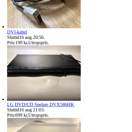
DVI-kabel
Sluttid
16 aug 20:56
.
Pris:
199 kr
,
Utropspris
.
LG DVD/CD Spelare DVX586HK
Sluttid
16 aug 21:03
.
Pris:
699 kr
,
Utropspris
.