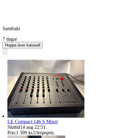
Samfrakt
7 dagar
Hoppa över karusell
LE Compact 146 S Mixer
Sluttid
14 aug 22:51
.
Pris:
1 399 kr
,
Utropspris
.