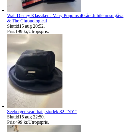
Walt Disney Klassiker - Mary Poppins 40-års Jubileumsutgåva
& The Chronological
Sluttid
15 aug 20:52
.
Pris:
199 kr
,
Utropspris
.
Seeberger svart hatt, storlek 82 ”NY”
Sluttid
15 aug 22:50
.
Pris:
499 kr
,
Utropspris
.