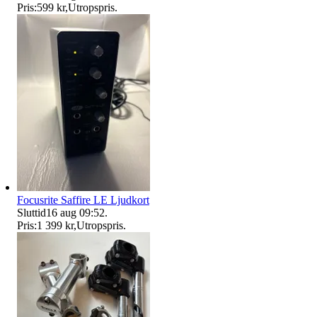
Pris:
599 kr
,
Utropspris
.
Focusrite Saffire LE Ljudkort
Sluttid
16 aug 09:52
.
Pris:
1 399 kr
,
Utropspris
.