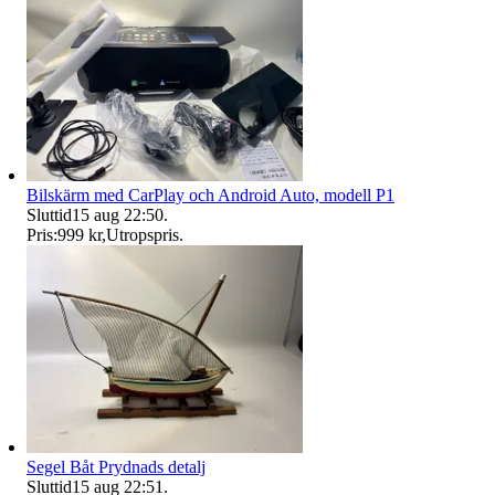
Bilskärm med CarPlay och Android Auto, modell P1
Sluttid
15 aug 22:50
.
Pris:
999 kr
,
Utropspris
.
Segel Båt Prydnads detalj
Sluttid
15 aug 22:51
.