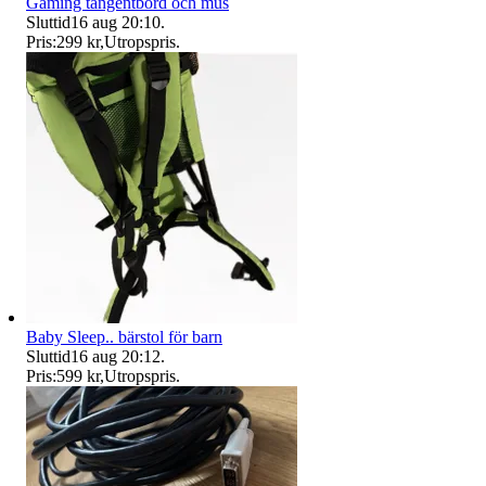
Gaming tangentbord och mus
Sluttid
16 aug 20:10
.
Pris:
299 kr
,
Utropspris
.
Baby Sleep.. bärstol för barn
Sluttid
16 aug 20:12
.
Pris:
599 kr
,
Utropspris
.