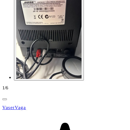
1
/
6
VaserVaga