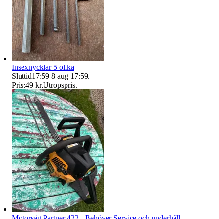
Insexnycklar 5 olika
Sluttid
17:59
8 aug 17:59
.
Pris:
49 kr
,
Utropspris
.
Motorsåg Partner 422 - Behöver Service och underhåll