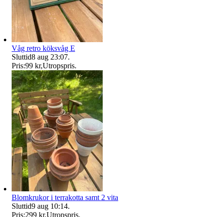
Våg retro köksvåg E
Sluttid
8 aug 23:07
.
Pris:
99 kr
,
Utropspris
.
Blomkrukor i terrakotta samt 2 vita
Sluttid
9 aug 10:14
.
Pris:
299 kr
,
Utropspris
.