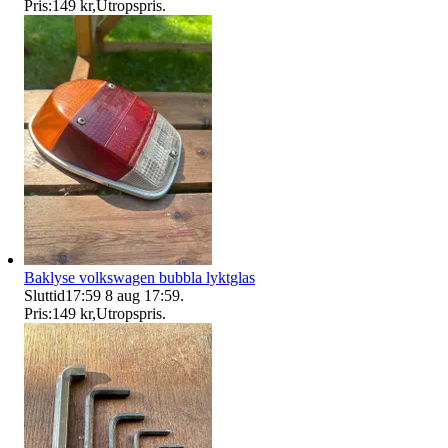
Pris:
149 kr
,
Utropspris
.
Baklyse volkswagen bubbla lyktglas
Sluttid
17:59
8 aug 17:59
.
Pris:
149 kr
,
Utropspris
.