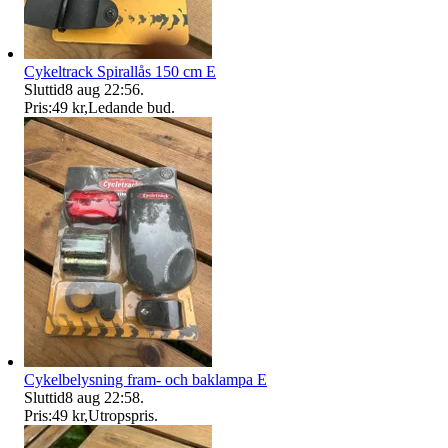
Cykeltrack Spirallås 150 cm E
Sluttid
8 aug 22:56
.
Pris:
49 kr
,
Ledande bud
.
Cykelbelysning fram- och baklampa E
Sluttid
8 aug 22:58
.
Pris:
49 kr
,
Utropspris
.