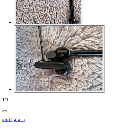
1
/
3
stortjatarn