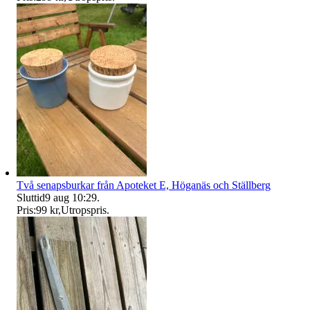
Två senapsburkar från Apoteket E, Höganäs och Ställberg
Sluttid
9 aug 10:29
.
Pris:
99 kr
,
Utropspris
.