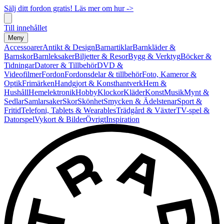
Sälj ditt fordon gratis! Läs mer om hur ->
Till innehållet
Meny
Accessoarer
Antikt & Design
Barnartiklar
Barnkläder &
Barnskor
Barnleksaker
Biljetter & Resor
Bygg & Verktyg
Böcker &
Tidningar
Datorer & Tillbehör
DVD &
Videofilmer
Fordon
Fordonsdelar & tillbehör
Foto, Kameror &
Optik
Frimärken
Handgjort & Konsthantverk
Hem &
Hushåll
Hemelektronik
Hobby
Klockor
Kläder
Konst
Musik
Mynt &
Sedlar
Samlarsaker
Skor
Skönhet
Smycken & Ädelstenar
Sport &
Fritid
Telefoni, Tablets & Wearables
Trädgård & Växter
TV-spel &
Datorspel
Vykort & Bilder
Övrigt
Inspiration