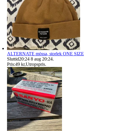
ALTERNATE mössa, storlek ONE SIZE
Sluttid
20:24
8 aug 20:24
.
Pris:
49 kr
,
Utropspris
.