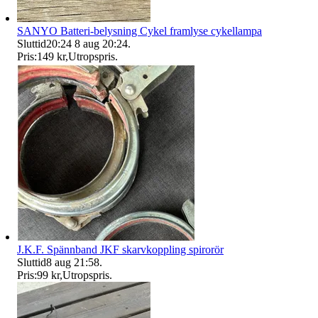
SANYO Batteri-belysning Cykel framlyse cykellampa
Sluttid
20:24
8 aug 20:24
.
Pris:
149 kr
,
Utropspris
.
J.K.F. Spännband JKF skarvkoppling spirorör
Sluttid
8 aug 21:58
.
Pris:
99 kr
,
Utropspris
.