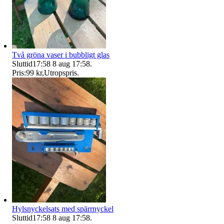
Två gröna vaser i bubbligt glas
Sluttid
17:58
8 aug 17:58
.
Pris:
99 kr
,
Utropspris
.
Hylsnyckelsats med spärrnyckel
Sluttid
17:58
8 aug 17:58
.