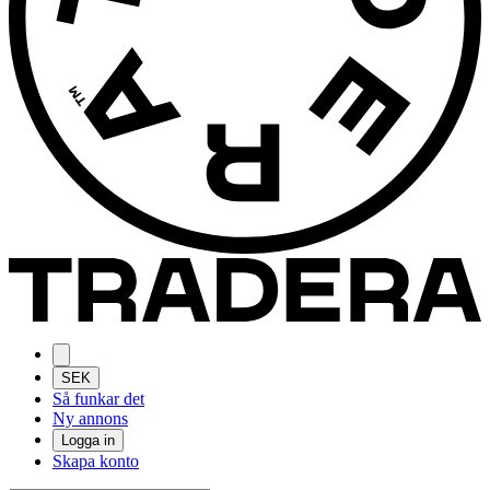
SEK
Så funkar det
Ny annons
Logga in
Skapa konto