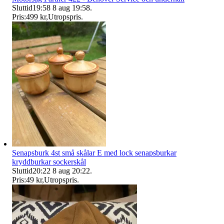
Sluttid
19:58
8 aug 19:58
.
Pris:
499 kr
,
Utropspris
.
Senapsburk 4st små skålar E med lock senapsburkar
kryddburkar sockerskål
Sluttid
20:22
8 aug 20:22
.
Pris:
49 kr
,
Utropspris
.