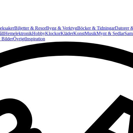
eksaker
Biljetter & Resor
Bygg & Verktyg
Böcker & Tidningar
Datorer &
ll
Hemelektronik
Hobby
Klockor
Kläder
Konst
Musik
Mynt & Sedlar
Saml
 Bilder
Övrigt
Inspiration