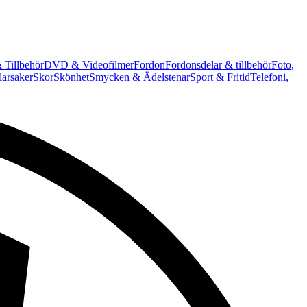
 Tillbehör
DVD & Videofilmer
Fordon
Fordonsdelar & tillbehör
Foto,
arsaker
Skor
Skönhet
Smycken & Ädelstenar
Sport & Fritid
Telefoni,