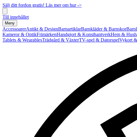
Sälj ditt fordon gratis! Läs mer om hur ->
Till innehållet
Meny
Accessoarer
Antikt & Design
Barnartiklar
Barnkläder & Barnskor
Barnl
Kameror & Optik
Frimärken
Handgjort & Konsthantverk
Hem & Hushå
Tablets & Wearables
Trädgård & Växter
TV-spel & Datorspel
Vykort &