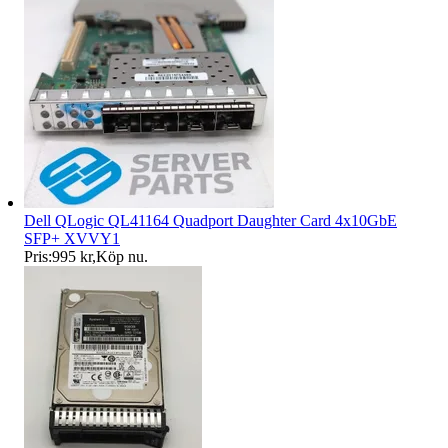
Dell QLogic QL41164 Quadport Daughter Card 4x10GbE
SFP+ XVVY1
Pris:
995 kr
,
Köp nu
.