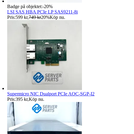
Badge på objektet:
-
20
%
LSI SAS HBA PCIe LP SAS9211-8i
Pris:
599 kr
,
749 kr
20
%
Köp nu
.
Supermicro NIC Dualport PCIe AOC-SGP-I2
Pris:
395 kr
,
Köp nu
.