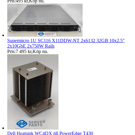
Pris:
495 kr
,
Köp nu
.
Supermicro 1U SC116 X11DDW-NT 2x6132 32GB 10x2.5"
2x10GbE 2x750W Rails
Pris:
7 495 kr
,
Köp nu
.
Dell Heatsink WC4DX till PowerEdge T430