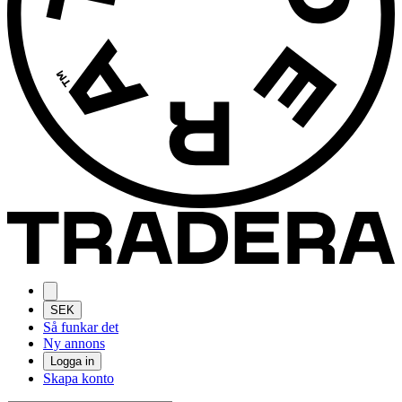
SEK
Så funkar det
Ny annons
Logga in
Skapa konto