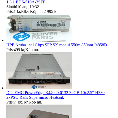
1.3.1 EDS-510A-3SFP
Sluttid
10 aug 10:32
.
Pris:
1 kr
,
Eller Köp nu
2 995 kr
,
.
HPE Aruba 1st 1Gbps SFP SX modul 550m 850nm J4858D
Pris:
495 kr
,
Köp nu
.
Dell EMC PowerEdge R440 2x6132 32GB 10x2.5" H330
2xPSU Rails Supermicro Heatsink
Pris:
7 495 kr
,
Köp nu
.