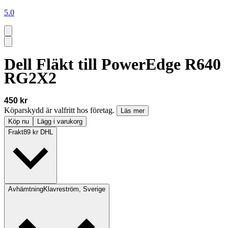
5.0
Dell Fläkt till PowerEdge R640
RG2X2
450 kr
Köparskydd är valfritt hos företag.
Läs mer
Köp nu
Lägg i varukorg
Frakt
89 kr DHL
Avhämtning
Klavreström, Sverige