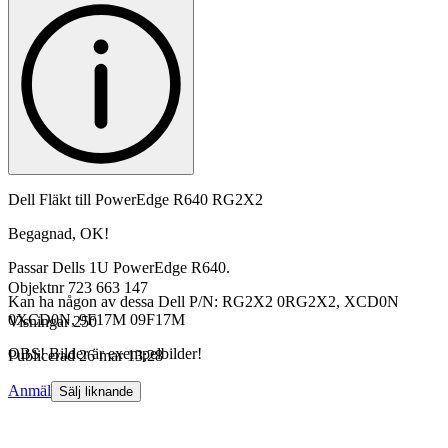
Dell Fläkt till PowerEdge R640 RG2X2
Begagnad, OK!
Passar Dells 1U PowerEdge R640.
Objektnr
723 663 147
Kan ha någon av dessa Dell P/N: RG2X2 0RG2X2, XCD0N
0XCD0N, 9F17M 09F17M
Visningar
250
OBS! Bilder är exempelbilder!
Publicerad
26 mar 13:28
Anmäl
Sälj liknande