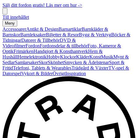
Sälj ditt fordon gratis! Läs mer om hur ->
Till innehållet
Meny
Accessoarer
Antikt & Design
Barnartiklar
Barnkläder &
Barnskor
Barnleksaker
Biljetter & Resor
Bygg & Verktyg
Böcker &
Tidningar
Datorer & Tillbehör
DVD &
Videofilmer
Fordon
Fordonsdelar & tillbehör
Foto, Kameror &
Optik
Frimärken
Handgjort & Konsthantverk
Hem &
Hushåll
Hemelektronik
Hobby
Klockor
Kläder
Konst
Musik
Mynt &
Sedlar
Samlarsaker
Skor
Skönhet
Smycken & Ädelstenar
Sport &
Fritid
Telefoni, Tablets & Wearables
Trädgård & Växter
TV-spel &
Datorspel
Vykort & Bilder
Övrigt
Inspiration