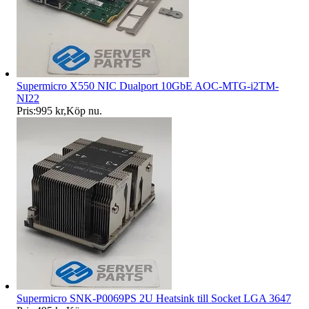
Supermicro X550 NIC Dualport 10GbE AOC-MTG-i2TM-
NI22
Pris:
995 kr
,
Köp nu
.
Supermicro SNK-P0069PS 2U Heatsink till Socket LGA 3647