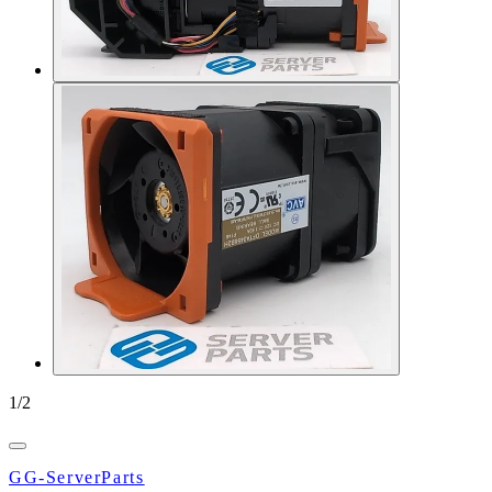
1
/
2
GG-ServerParts