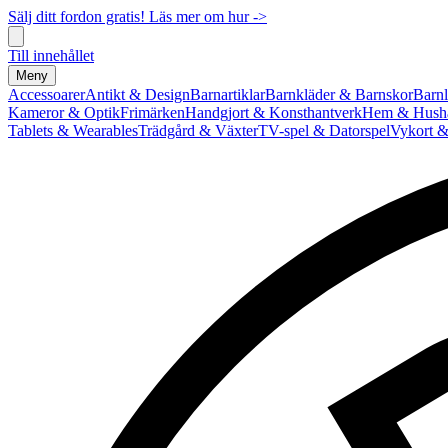
Sälj ditt fordon gratis! Läs mer om hur ->
Till innehållet
Meny
Accessoarer
Antikt & Design
Barnartiklar
Barnkläder & Barnskor
Barnl
Kameror & Optik
Frimärken
Handgjort & Konsthantverk
Hem & Hushå
Tablets & Wearables
Trädgård & Växter
TV-spel & Datorspel
Vykort &