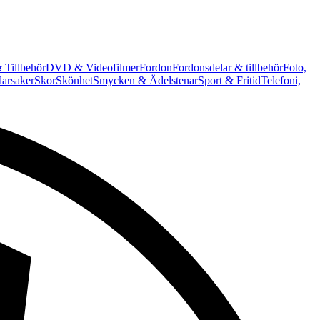
 Tillbehör
DVD & Videofilmer
Fordon
Fordonsdelar & tillbehör
Foto,
arsaker
Skor
Skönhet
Smycken & Ädelstenar
Sport & Fritid
Telefoni,