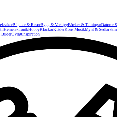
eksaker
Biljetter & Resor
Bygg & Verktyg
Böcker & Tidningar
Datorer &
ll
Hemelektronik
Hobby
Klockor
Kläder
Konst
Musik
Mynt & Sedlar
Saml
 Bilder
Övrigt
Inspiration