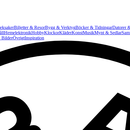
eksaker
Biljetter & Resor
Bygg & Verktyg
Böcker & Tidningar
Datorer &
ll
Hemelektronik
Hobby
Klockor
Kläder
Konst
Musik
Mynt & Sedlar
Saml
 Bilder
Övrigt
Inspiration