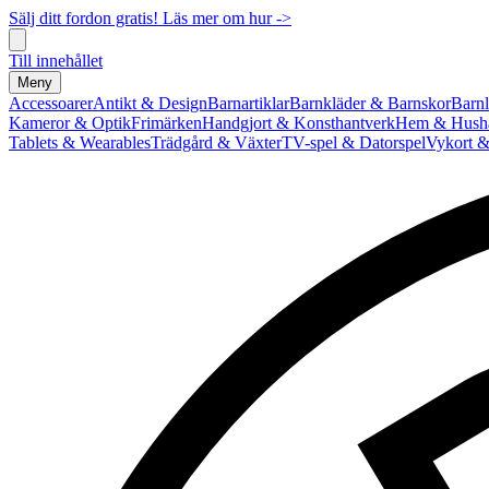
Sälj ditt fordon gratis! Läs mer om hur ->
Till innehållet
Meny
Accessoarer
Antikt & Design
Barnartiklar
Barnkläder & Barnskor
Barnl
Kameror & Optik
Frimärken
Handgjort & Konsthantverk
Hem & Hushå
Tablets & Wearables
Trädgård & Växter
TV-spel & Datorspel
Vykort &