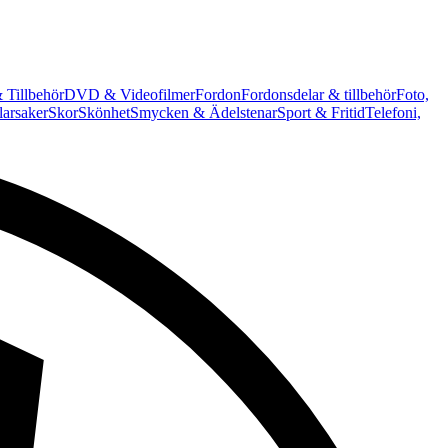
 Tillbehör
DVD & Videofilmer
Fordon
Fordonsdelar & tillbehör
Foto,
arsaker
Skor
Skönhet
Smycken & Ädelstenar
Sport & Fritid
Telefoni,