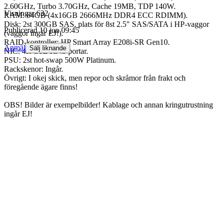
2.60GHz, Turbo 3.70GHz, Cache 19MB, TDP 140W.
Visningar
632
RAM: 64GB (4x16GB 2666MHz DDR4 ECC RDIMM).
Disk: 2st 300GB SAS, plats för 8st 2.5" SAS/SATA i HP-vaggor
Publicerad
10 jun 09:45
(vaggor ingår EJ!).
RAID-kontroller: HP Smart Array E208i-SR Gen10.
Anmäl
Sälj liknande
NIC: 4st GbE RJ45 portar.
PSU: 2st hot-swap 500W Platinum.
Rackskenor: Ingår.
Övrigt: I okej skick, men repor och skråmor från frakt och
föregående ägare finns!
OBS! Bilder är exempelbilder! Kablage och annan kringutrustning
ingår EJ!