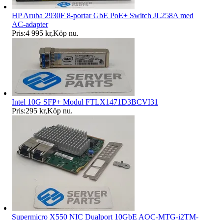
HP Aruba 2930F 8-portar GbE PoE+ Switch JL258A med
AC-adapter
Pris:
4 995 kr
,
Köp nu
.
Intel 10G SFP+ Modul FTLX1471D3BCVI31
Pris:
295 kr
,
Köp nu
.
Supermicro X550 NIC Dualport 10GbE AOC-MTG-i2TM-