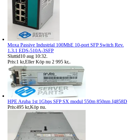
Moxa Passive Industrial 100MbE 10-port SFP Switch Rev.
1.3.1 EDS-510A-3SFP
Sluttid
10 aug 10:32
.
Pris:
1 kr
,
Eller Köp nu
2 995 kr
,
.
HPE Aruba 1st 1Gbps SFP SX modul 550m 850nm J4858D
Pris:
495 kr
,
Köp nu
.