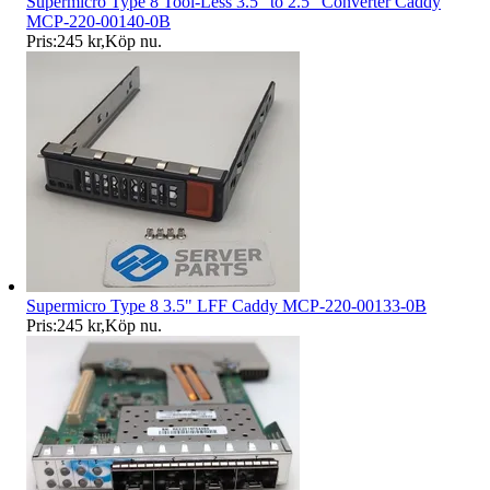
Supermicro Type 8 Tool-Less 3.5" to 2.5" Converter Caddy
MCP-220-00140-0B
Pris:
245 kr
,
Köp nu
.
Supermicro Type 8 3.5" LFF Caddy MCP-220-00133-0B
Pris:
245 kr
,
Köp nu
.