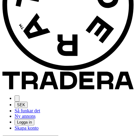
SEK
Så funkar det
Ny annons
Logga in
Skapa konto