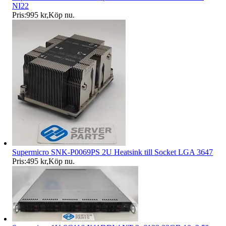
NI22
Pris:
995 kr
,
Köp nu
.
Supermicro SNK-P0069PS 2U Heatsink till Socket LGA 3647
Pris:
495 kr
,
Köp nu
.