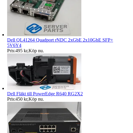
Dell QL41264 Quadport rNDC 2xGbE 2x10GbE SFP+
5V6Y4
Pris:
495 kr
,
Köp nu
.
Dell Fläkt till PowerEdge R640 RG2X2
Pris:
450 kr
,
Köp nu
.