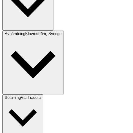
Avhämtning
Klavreström, Sverige
Betalning
Via Tradera