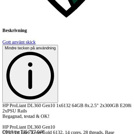
Beskrivning
Gott använt skick
Mindre tecken på användning
HP ProLiant DL360 Gen10 1x6132 64GB 8x.2.5" 2x300GB E208i
2xPSU Rails
Begagnad, testad & OK!
HP ProLiant DL360 Gen10
Objektnr
735 727 040
CPU: 1st Intel Xeon Gold 6132, 14 cores, 28 threads, Base