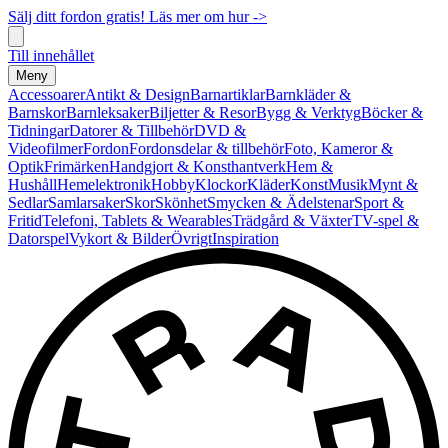
Sälj ditt fordon gratis! Läs mer om hur ->
Till innehållet
Meny
Accessoarer
Antikt & Design
Barnartiklar
Barnkläder &
Barnskor
Barnleksaker
Biljetter & Resor
Bygg & Verktyg
Böcker &
Tidningar
Datorer & Tillbehör
DVD &
Videofilmer
Fordon
Fordonsdelar & tillbehör
Foto, Kameror &
Optik
Frimärken
Handgjort & Konsthantverk
Hem &
Hushåll
Hemelektronik
Hobby
Klockor
Kläder
Konst
Musik
Mynt &
Sedlar
Samlarsaker
Skor
Skönhet
Smycken & Ädelstenar
Sport &
Fritid
Telefoni, Tablets & Wearables
Trädgård & Växter
TV-spel &
Datorspel
Vykort & Bilder
Övrigt
Inspiration