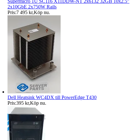
Supermicro 1U SC116 X11DDW-NT 2x6132 32GB 10x2.5"
2x10GbE 2x750W Rails
Pris:
7 495 kr
,
Köp nu
.
Dell Heatsink WC4DX till PowerEdge T430
Pris:
395 kr
,
Köp nu
.