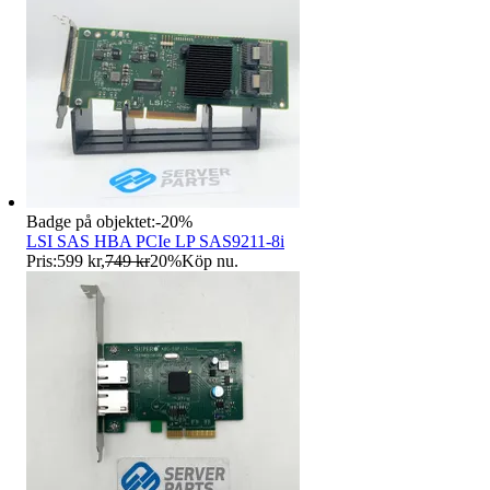
Badge på objektet:
-
20
%
LSI SAS HBA PCIe LP SAS9211-8i
Pris:
599 kr
,
749 kr
20
%
Köp nu
.