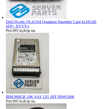
Dell QLogic QL41164 Quadport Daughter Card 4x10GbE
SFP+ XVVY1
Pris:
995 kr
,
Köp nu
.
IBM 900GB 10K SAS 12G SFF 00WG696
Pris:
995 kr
,
Köp nu
.