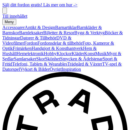
Sälj ditt fordon gratis! Läs mer om hur ->
Till innehållet
Meny
Accessoarer
Antikt & Design
Barnartiklar
Barnkläder &
Barnskor
Barnleksaker
Biljetter & Resor
Bygg & Verktyg
Böcker &
Tidningar
Datorer & Tillbehör
DVD &
Videofilmer
Fordon
Fordonsdelar & tillbehör
Foto, Kameror &
Optik
Frimärken
Handgjort & Konsthantverk
Hem &
Hushåll
Hemelektronik
Hobby
Klockor
Kläder
Konst
Musik
Mynt &
Sedlar
Samlarsaker
Skor
Skönhet
Smycken & Ädelstenar
Sport &
Fritid
Telefoni, Tablets & Wearables
Trädgård & Växter
TV-spel &
Datorspel
Vykort & Bilder
Övrigt
Inspiration