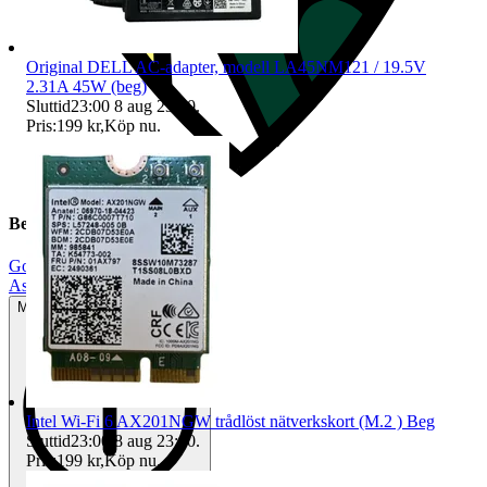
Original DELL AC-adapter, modell LA45NM121 / 19.5V
2.31A 45W (beg)
Sluttid
23:00
8 aug 23:00
.
Pris:
199 kr
,
Köp nu
.
Beskrivning
Gott använt skick
|
Asus
Mindre tecken på användning
Intel Wi-Fi 6 AX201NGW trådlöst nätverkskort (M.2 ) Beg
Sluttid
23:00
8 aug 23:00
.
Pris:
199 kr
,
Köp nu
.