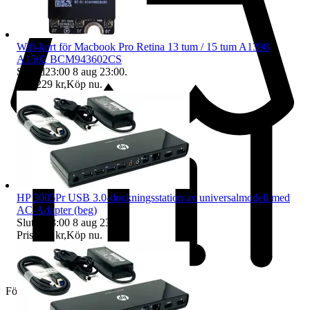
Wifi-kort för Macbook Pro Retina 13 tum / 15 tum A1398
A1502 BCM943602CS
Sluttid
23:00
8 aug 23:00
.
Pris:
229 kr
,
Köp nu
.
HP 3005Pr USB 3.0-dockningsstation av universalmodell med
AC-Adapter (beg)
Sluttid
23:00
8 aug 23:00
.
Pris:
259 kr
,
Köp nu
.
Företag