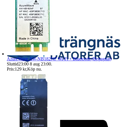
AzureWave AW-NB182NF Wi-Fi + Bluetooth (Begagnat)
Sluttid
23:00
8 aug 23:00
.
Pris:
129 kr
,
Köp nu
.