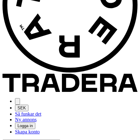
SEK
Så funkar det
Ny annons
Logga in
Skapa konto