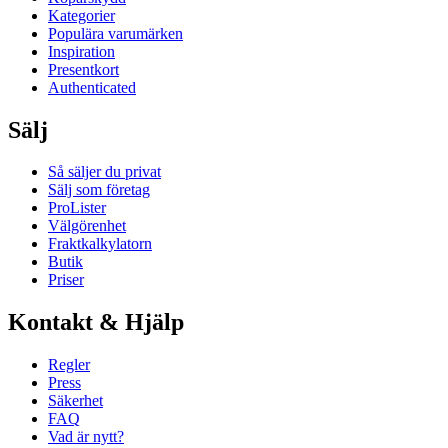
Kategorier
Populära varumärken
Inspiration
Presentkort
Authenticated
Sälj
Så säljer du privat
Sälj som företag
ProLister
Välgörenhet
Fraktkalkylatorn
Butik
Priser
Kontakt & Hjälp
Regler
Press
Säkerhet
FAQ
Vad är nytt?