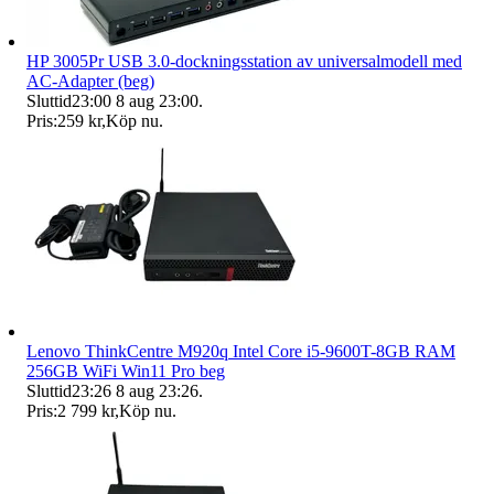
HP 3005Pr USB 3.0-dockningsstation av universalmodell med
AC-Adapter (beg)
Sluttid
23:00
8 aug 23:00
.
Pris:
259 kr
,
Köp nu
.
Lenovo ThinkCentre M920q Intel Core i5-9600T-8GB RAM
256GB WiFi Win11 Pro beg
Sluttid
23:26
8 aug 23:26
.
Pris:
2 799 kr
,
Köp nu
.