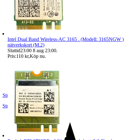
Intel Dual Band Wireless-AC 3165 . (Modell: 3165NGW )
nätverkskort (M.2)
Sluttid
23:00
8 aug 23:00
.
Pris:
110 kr
,
Köp nu
.
Strängnäsdatorerab
Strängnäs
,
Sverige