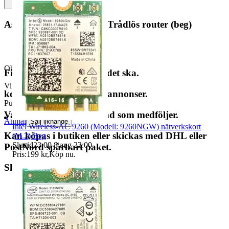
Asus RT-AC87U Nordic Trådlös router (beg)
Objektnr
728 011 804
Fint skick fungerar som det ska.
Visningar
222
kolla gärna mina andra annonser.
Publicerad
21 apr 01:03
Vad som syns i bild är vad som medföljer.
Anmäl
Sälj liknande
Intel Wireless-AC 9260 (Modell: 9260NGW) nätverkskort
Kan köpas i butiken eller skickas med DHL eller
(M.2) Beg
Sluttid
23:00
8 aug 23:00
.
PostNord spårbart paket.
Pris:
199 kr
,
Köp nu
.
Skriv till mig för info.