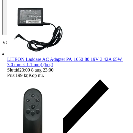
Välj till köparskydd
LITEON Laddare AC Adapter PA-1650-80 19V 3.42A 65W-
3.0 mm × 1.1 mm) (beg)
Sluttid
23:00
8 aug 23:00
.
Pris:
199 kr
,
Köp nu
.