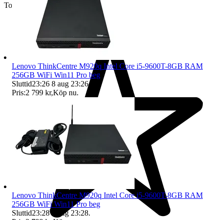
Toppsäljare
Lenovo ThinkCentre M920q Intel Core i5-9600T-8GB RAM
256GB WiFi Win11 Pro beg
Sluttid
23:26
8 aug 23:26
.
Pris:
2 799 kr
,
Köp nu
.
Lenovo ThinkCentre M920q Intel Core i5-9600T-8GB RAM
256GB WiFi Win11 Pro beg
Sluttid
23:28
8 aug 23:28
.