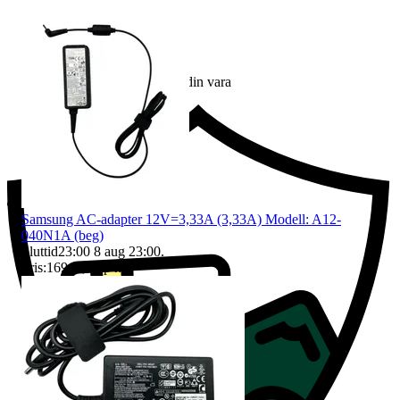
Ersättning om du inte får din vara
Samsung AC-adapter 12V=3,33A (3,33A) Modell: A12-
040N1A (beg)
Sluttid
23:00
8 aug 23:00
.
Pris:
169 kr
,
Köp nu
.