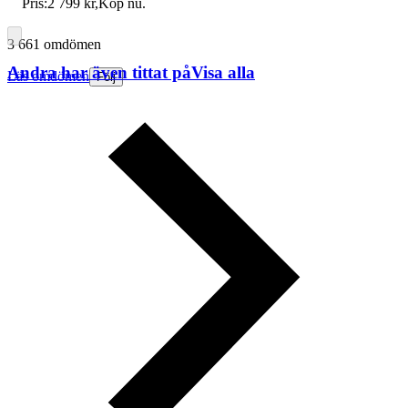
Pris:
2 799 kr
,
Köp nu
.
3 661 omdömen
Andra har även tittat på
Visa alla
Läs omdömen
Följ