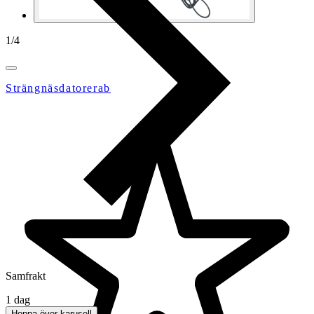
1
/
4
Strängnäsdatorerab
Samfrakt
1 dag
Hoppa över karusell