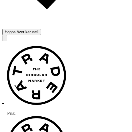
Hoppa över karusell
Pris:
.