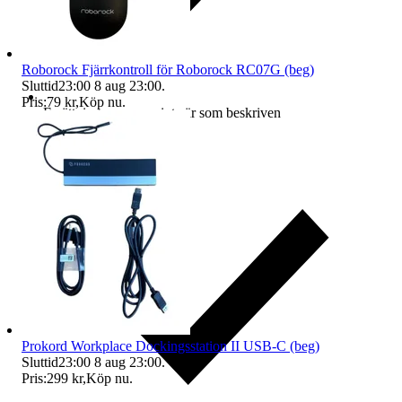
Roborock Fjärrkontroll för Roborock RC07G (beg)
Sluttid
23:00
8 aug 23:00
.
Pris:
79 kr
,
Köp nu
.
Ersättning om varan inte är som beskriven
Prokord Workplace Dockingsstation II USB-C (beg)
Sluttid
23:00
8 aug 23:00
.
Pris:
299 kr
,
Köp nu
.