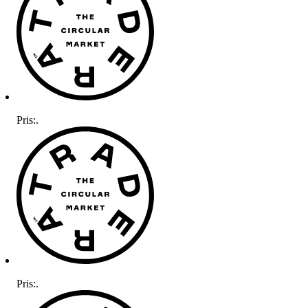
Pris:
.
Pris:
.