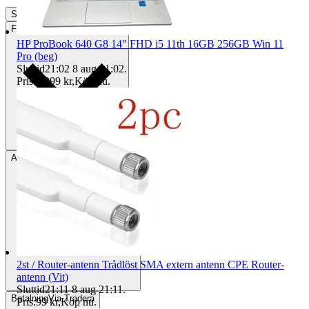
Slutade
20 maj 21:55
Frakt
59 kr PostNord Ombud
HP ProBook 640 G8 14" FHD i5 11th 16GB 256GB Win 11
Pro (beg)
Sluttid
21:02
8 aug 21:02
.
Pris:
2 999 kr
,
Köp nu
.
Avhämtning
Strängnäs, Sverige
2st / Router-antenn Trådlöst SMA extern antenn CPE Router-
antenn (Vit)
Sluttid
21:11
8 aug 21:11
.
Betalning
Via Tradera
Pris:
99 kr
,
Köp nu
.