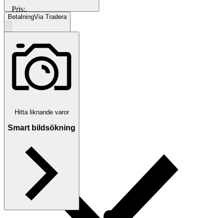
Pris:
.
Betalning
Via Tradera
Välj till köparskydd
Hitta liknande varor
Smart bildsökning