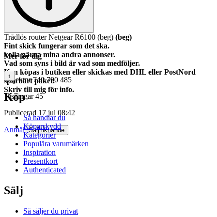
Trådlös router Netgear R6100 (beg)
(beg)
Fint skick fungerar som det ska.
kolla gärna mina andra annonser.
Mer för dig
Vad som syns i bild är vad som medföljer.
Kan köpas i butiken eller skickas med DHL eller PostNord
↑
Objektnr
740 790 485
spårbart paket.
Skriv till mig för info.
Köp
Visningar
45
Publicerad
17 jul 08:42
Så handlar du
Köparskydd
Anmäl
Sälj liknande
Kategorier
Populära varumärken
Inspiration
Presentkort
Authenticated
Sälj
Så säljer du privat