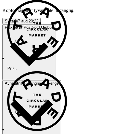
Köpförfrågan är tyvärr inte tillgänglig.
Slutade
7 aug 20:22
Frakt
59 kr PostNord Ombud
Pris:
.
Avhämtning
Strängnäs, Sverige