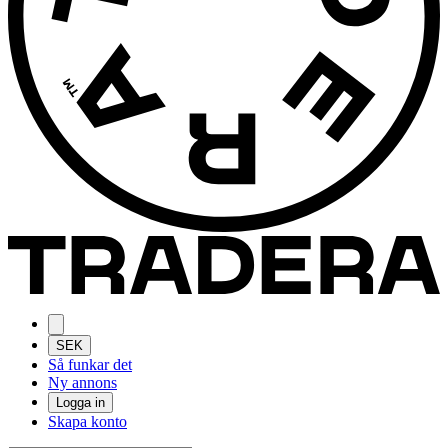
SEK
Så funkar det
Ny annons
Logga in
Skapa konto