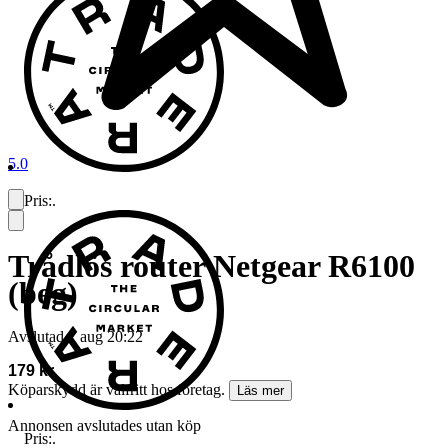
5.0
Pris:
.
Trådlös router Netgear R6100
(beg)
Avslutad
7 aug 20:22
179 kr
Köparskydd är valfritt hos företag.
Läs mer
Annonsen avslutades utan köp
Pris:
.