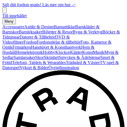
Sälj ditt fordon gratis! Läs mer om hur ->
Till innehållet
Meny
Accessoarer
Antikt & Design
Barnartiklar
Barnkläder &
Barnskor
Barnleksaker
Biljetter & Resor
Bygg & Verktyg
Böcker &
Tidningar
Datorer & Tillbehör
DVD &
Videofilmer
Fordon
Fordonsdelar & tillbehör
Foto, Kameror &
Optik
Frimärken
Handgjort & Konsthantverk
Hem &
Hushåll
Hemelektronik
Hobby
Klockor
Kläder
Konst
Musik
Mynt &
Sedlar
Samlarsaker
Skor
Skönhet
Smycken & Ädelstenar
Sport &
Fritid
Telefoni, Tablets & Wearables
Trädgård & Växter
TV-spel &
Datorspel
Vykort & Bilder
Övrigt
Inspiration