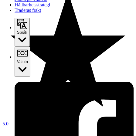
Hållbarhetsstrategi
Traderas frakt
Språk
Valuta
5.0