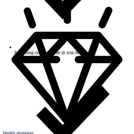
Ersättning om varan inte är som beskriven
Jämför slutpriser