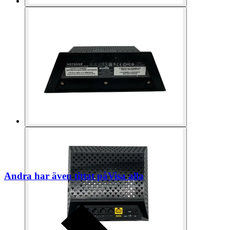
Andra har även tittat på
Visa alla