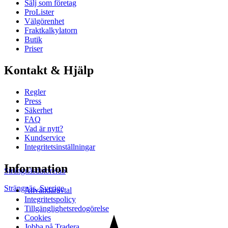
Sälj som företag
ProLister
Välgörenhet
Fraktkalkylatorn
Butik
Priser
Kontakt & Hjälp
Regler
Press
Säkerhet
FAQ
Vad är nytt?
Kundservice
Integritetsinställningar
Information
Strängnäsdatorerab
Strängnäs
,
Sverige
Användaravtal
Integritetspolicy
Tillgänglighetsredogörelse
Cookies
Jobba på Tradera