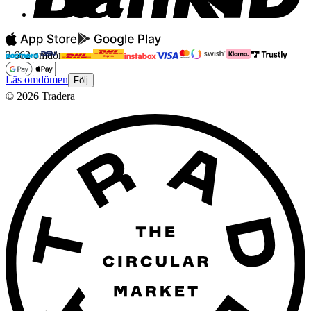
3 662 omdömen
Läs omdömen
Följ
©
2026
Tradera