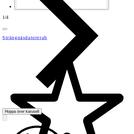
1
/
4
Strängnäsdatorerab
Hoppa över karusell