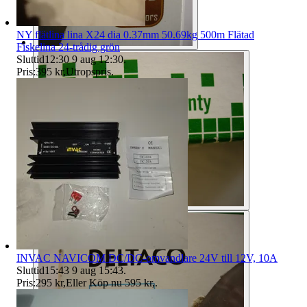
NY flätlina lina X24 dia 0.37mm 50.69kg 500m Flätad
Fiskelina 24-trådig grön
Sluttid
12:30
9 aug 12:30
.
Pris:
395 kr
,
Utropspris
.
INVAC NAVICOM DC/DC-omvandlare 24V till 12V, 10A
Sluttid
15:43
9 aug 15:43
.
Pris:
295 kr
,
Eller Köp nu
595 kr
,
.