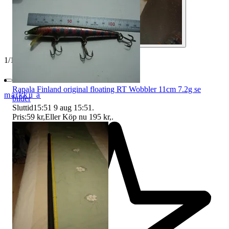
1
/
10
Rapala Finland original floating RT Wobbler 11cm 7.2g se
markku a
bilder
Sluttid
15:51
9 aug 15:51
.
Pris:
59 kr
,
Eller Köp nu
195 kr
,
.