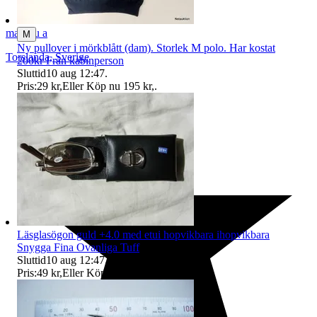
markku a
M
Ny pullover i mörkblått (dam). Storlek M polo. Har kostat
Torslanda
,
Sverige
200kr Från kabinperson
Sluttid
10 aug 12:47
.
Pris:
29 kr
,
Eller Köp nu
195 kr
,
.
Läsglasögon guld +4.0 med etui hopvikbara ihopvikbara
Snygga Fina Ovanliga Tuff
Sluttid
10 aug 12:47
.
Pris:
49 kr
,
Eller Köp nu
195 kr
,
.