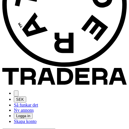
SEK
Så funkar det
Ny annons
Logga in
Skapa konto