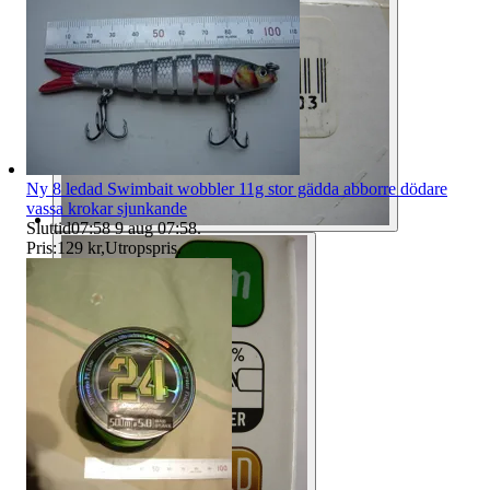
Ny 8 ledad Swimbait wobbler 11g stor gädda abborre dödare
vassa krokar sjunkande
Sluttid
07:58
9 aug 07:58
.
Pris:
129 kr
,
Utropspris
.