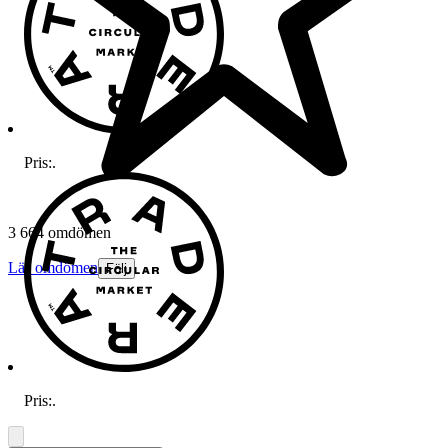
Pris:
.
3 664 omdömen
Läs omdömen
Följ
Pris:
.