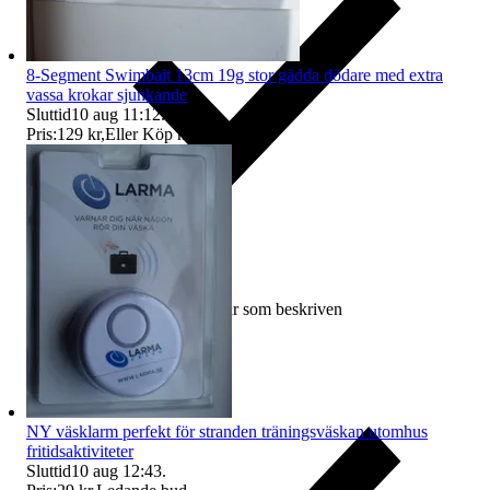
8-Segment Swimbait 13cm 19g stor gädda dödare med extra
vassa krokar sjunkande
Sluttid
10 aug 11:12
.
Pris:
129 kr
,
Eller Köp nu
195 kr
,
.
Ersättning om varan inte är som beskriven
NY väsklarm perfekt för stranden träningsväskan utomhus
fritidsaktiviteter
Sluttid
10 aug 12:43
.