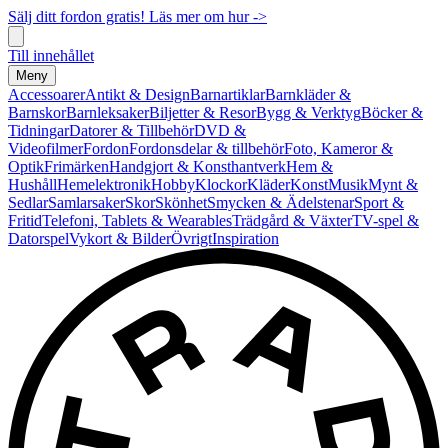
Sälj ditt fordon gratis! Läs mer om hur ->
Till innehållet
Meny
Accessoarer
Antikt & Design
Barnartiklar
Barnkläder &
Barnskor
Barnleksaker
Biljetter & Resor
Bygg & Verktyg
Böcker &
Tidningar
Datorer & Tillbehör
DVD &
Videofilmer
Fordon
Fordonsdelar & tillbehör
Foto, Kameror &
Optik
Frimärken
Handgjort & Konsthantverk
Hem &
Hushåll
Hemelektronik
Hobby
Klockor
Kläder
Konst
Musik
Mynt &
Sedlar
Samlarsaker
Skor
Skönhet
Smycken & Ädelstenar
Sport &
Fritid
Telefoni, Tablets & Wearables
Trädgård & Växter
TV-spel &
Datorspel
Vykort & Bilder
Övrigt
Inspiration