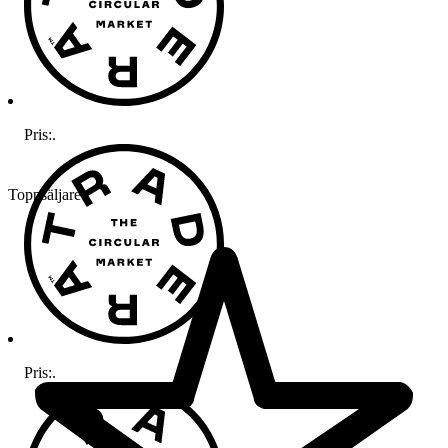
Pris:
.
Toppsäljare
Pris:
.