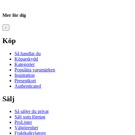
Mer för dig
↑
Köp
Så handlar du
Köparskydd
Kategorier
Populära varumärken
Inspiration
Presentkort
Authenticated
Sälj
Så säljer du privat
Sälj som företag
ProLister
Välgörenhet
Fraktkalkylatorn