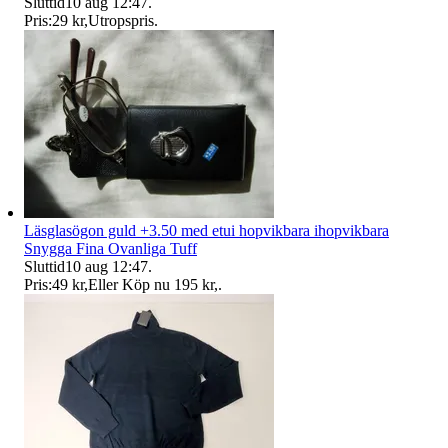
Sluttid
10 aug 12:47
.
Pris:
29 kr
,
Utropspris
.
Läsglasögon guld +3.50 med etui hopvikbara ihopvikbara
Snygga Fina Ovanliga Tuff
Sluttid
10 aug 12:47
.
Pris:
49 kr
,
Eller Köp nu
195 kr
,
.