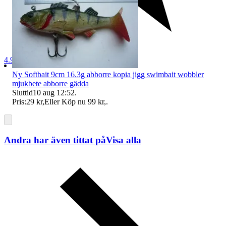
4.9
Ny Softbait 9cm 16.3g abborre kopia jigg swimbait wobbler
mjukbete abborre gädda
Sluttid
10 aug 12:52
.
Pris:
29 kr
,
Eller Köp nu
99 kr
,
.
Andra har även tittat på
Visa alla