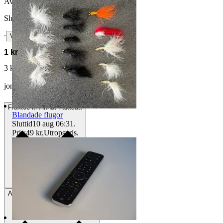
Avslutad
29 jun 13:58
Slutpris
∙
Visa bud
1 kr
3 kr med köparskydd.
Läs mer
jonbra71 vann auktionen
Frakt
66 kr Annat fraktsätt
Blandade flugor
Sluttid
10 aug 06:31
.
Pris:
49 kr
,
Utropspris
.
Avhämtning
Torslanda, Sverige