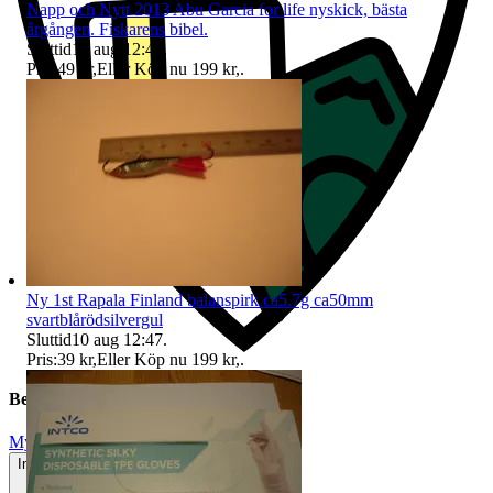
Napp och Nytt 2013 Abu Garcia for life nyskick, bästa
årgången. Fiskarens bibel.
Sluttid
10 aug 12:47
.
Pris:
49 kr
,
Eller Köp nu
199 kr
,
.
Ny 1st Rapala Finland balanspirk ca5.7g ca50mm
svartblårödsilvergul
Sluttid
10 aug 12:47
.
Pris:
39 kr
,
Eller Köp nu
199 kr
,
.
Beskrivning
Mycket gott skick
Inga eller minimala tecken på användning