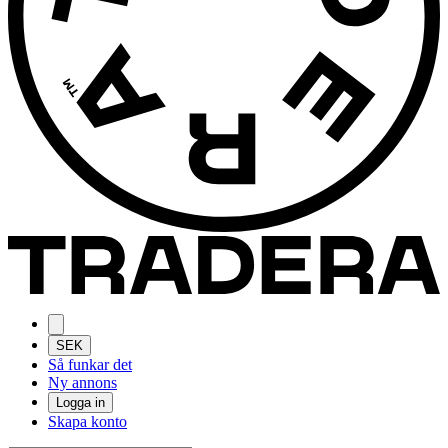
SEK
Så funkar det
Ny annons
Logga in
Skapa konto