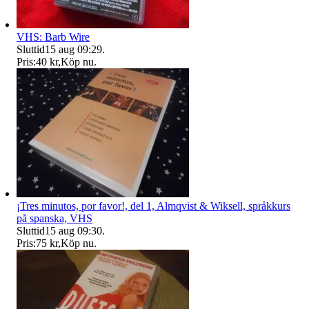
VHS: Barb Wire
Sluttid
15 aug 09:29
.
Pris:
40 kr
,
Köp nu
.
¡Tres minutos, por favor!, del 1, Almqvist & Wiksell, språkkurs
på spanska, VHS
Sluttid
15 aug 09:30
.
Pris:
75 kr
,
Köp nu
.