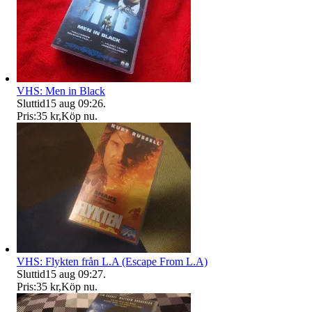
VHS: Men in Black
Sluttid
15 aug 09:26
.
Pris:
35 kr
,
Köp nu
.
VHS: Flykten från L.A (Escape From L.A)
Sluttid
15 aug 09:27
.
Pris:
35 kr
,
Köp nu
.