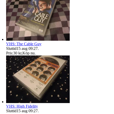
VHS: The Cable Guy
Sluttid
15 aug 09:27
.
Pris:
30 kr
,
Köp nu
.
VHS: High Fidelity
Sluttid
15 aug 09:27
.