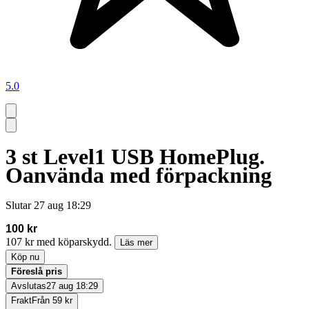
5.0
3 st Level1 USB HomePlug.
Oanvända med förpackning
Slutar
27 aug 18:29
100 kr
107 kr med köparskydd.
Läs mer
Köp nu
Föreslå pris
Avslutas
27 aug 18:29
Frakt
Från 59 kr