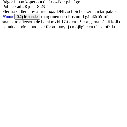
frågor innan köpet om du är osäker på något.
Publicerad
28 jun 18:29
Fler fraktalternativ är möjliga. DHL och Schenker hämtar paketen
Anmäl
på ombudet direkt på morgonen och Postnord går därför oftast
Sälj liknande
snabbare eftersom de hämtar vid 17-tiden. Passa gärna på att kolla
på mina andra annonser för att utnyttja möjligheten till samfrakt.