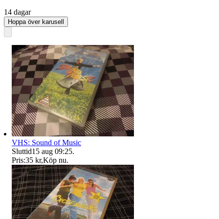
14 dagar
Hoppa över karusell
VHS: Sound of Music
Sluttid
15 aug 09:25
.
Pris:
35 kr
,
Köp nu
.