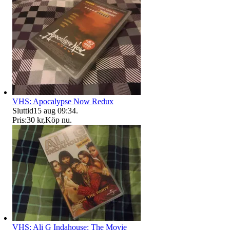
VHS: Apocalypse Now Redux
Sluttid
15 aug 09:34
.
Pris:
30 kr
,
Köp nu
.
VHS: Ali G Indahouse: The Movie