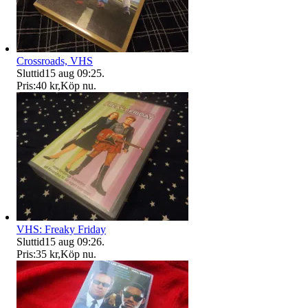
Crossroads, VHS
Sluttid
15 aug 09:25
.
Pris:
40 kr
,
Köp nu
.
VHS: Freaky Friday
Sluttid
15 aug 09:26
.
Pris:
35 kr
,
Köp nu
.