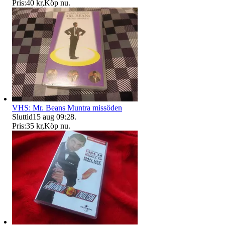
Pris:
40 kr
,
Köp nu
.
VHS: Mr. Beans Muntra missöden
Sluttid
15 aug 09:28
.
Pris:
35 kr
,
Köp nu
.