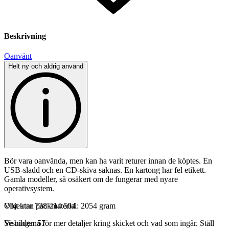
Beskrivning
Oanvänt
Helt ny och aldrig använd
Bör vara oanvända, men kan ha varit returer innan de köptes. En
USB-sladd och en CD-skiva saknas. En kartong har fel etikett.
Gamla modeller, så osäkert om de fungerar med nyare
operativsystem.
Vikt utan packmaterial: 2054 gram
Objektnr
738 214 504
Se bilderna för mer detaljer kring skicket och vad som ingår. Ställ
Visningar
57