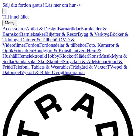
Sälj ditt fordon gratis! Läs mer om hur ->
Till innehållet
Meny
Accessoarer
Antikt & Design
Barnartiklar
Barnkläder &
Barnskor
Barnleksaker
Biljetter & Resor
Bygg & Verktyg
Böcker &
Tidningar
Datorer & Tillbehör
DVD &
Videofilmer
Fordon
Fordonsdelar & tillbehör
Foto, Kameror &
Optik
Frimärken
Handgjort & Konsthantverk
Hem &
Hushåll
Hemelektronik
Hobby
Klockor
Kläder
Konst
Musik
Mynt &
Sedlar
Samlarsaker
Skor
Skönhet
Smycken & Ädelstenar
Sport &
Fritid
Telefoni, Tablets & Wearables
Trädgård & Växter
TV-spel &
Datorspel
Vykort & Bilder
Övrigt
Inspiration