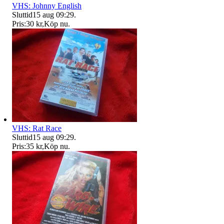
VHS: Johnny English
Sluttid
15 aug 09:29
.
Pris:
30 kr
,
Köp nu
.
VHS: Rat Race
Sluttid
15 aug 09:29
.
Pris:
35 kr
,
Köp nu
.