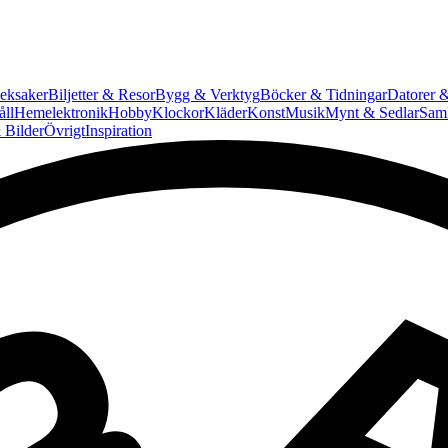
eksaker
Biljetter & Resor
Bygg & Verktyg
Böcker & Tidningar
Datorer &
ll
Hemelektronik
Hobby
Klockor
Kläder
Konst
Musik
Mynt & Sedlar
Saml
 Bilder
Övrigt
Inspiration