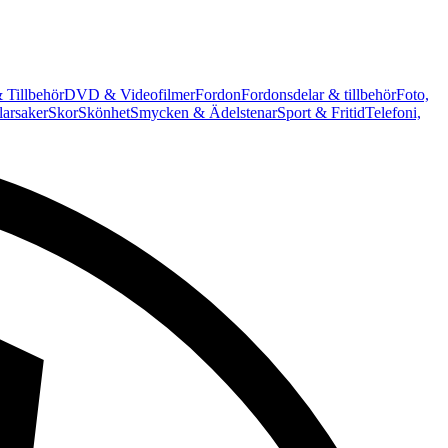
 Tillbehör
DVD & Videofilmer
Fordon
Fordonsdelar & tillbehör
Foto,
arsaker
Skor
Skönhet
Smycken & Ädelstenar
Sport & Fritid
Telefoni,