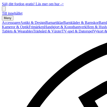
Sälj ditt fordon gratis! Läs mer om hur ->
Till innehållet
Meny
Accessoarer
Antikt & Design
Barnartiklar
Barnkläder & Barnskor
Barnl
Kameror & Optik
Frimärken
Handgjort & Konsthantverk
Hem & Hushå
Tablets & Wearables
Trädgård & Växter
TV-spel & Datorspel
Vykort &