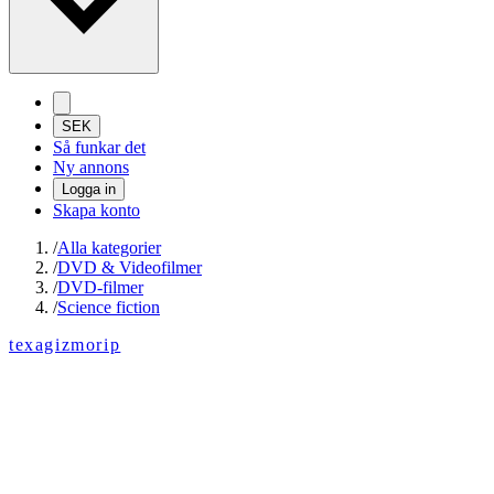
SEK
Så funkar det
Ny annons
Logga in
Skapa konto
/
Alla kategorier
/
DVD & Videofilmer
/
DVD-filmer
/
Science fiction
texagizmorip