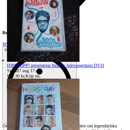
Beskrivning
Mycket gott skick
Inga eller minimala tecken på användning
HIPP HIPP! presenterar Itzhaks Julevangelium DVD
Sluttid
7 aug 17:40
.
Pris:
30 kr
,
Köp nu
.
Denna DVD-box innehåller tre dokumentärer om legendariska