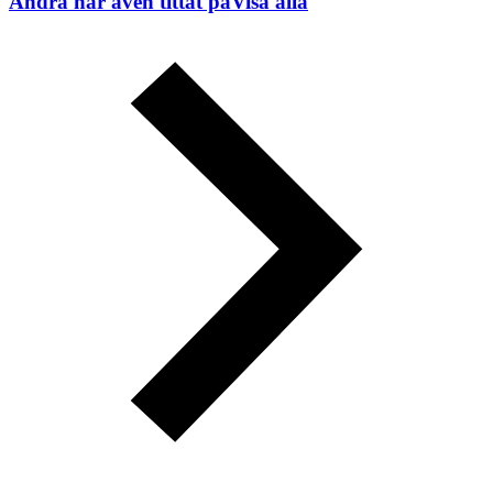
Andra har även tittat på
Visa alla