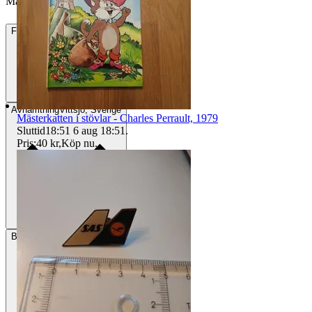
Mark64 vann auktionen
Frakt
Från 51 kr
Avhämtning
Vittsjö, Sverige
Mästerkatten i stövlar - Charles Perrault, 1979
Sluttid
18:51
6 aug 18:51
.
Pris:
40 kr
,
Köp nu
.
Betalning
Via Tradera