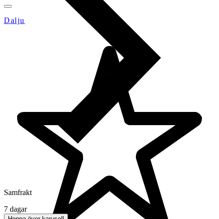
Dalju
Samfrakt
7 dagar
Hoppa över karusell