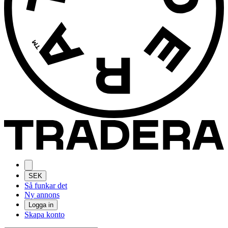
SEK
Så funkar det
Ny annons
Logga in
Skapa konto