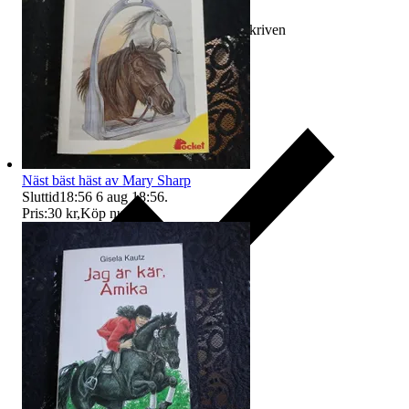
Ersättning om varan inte är som beskriven
Näst bäst häst av Mary Sharp
Sluttid
18:56
6 aug 18:56
.
Pris:
30 kr
,
Köp nu
.
Ersättning om du inte får din vara