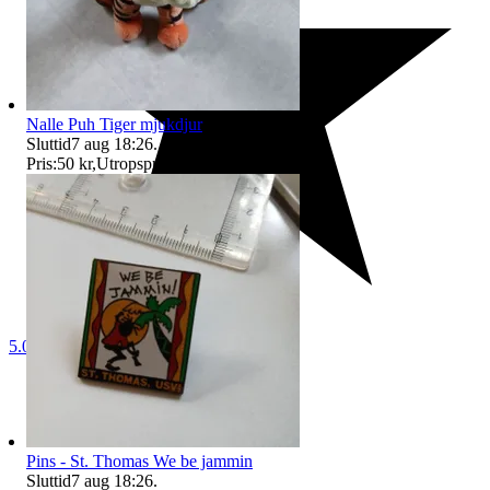
Nalle Puh Tiger mjukdjur
Sluttid
7 aug 18:26
.
Pris:
50 kr
,
Utropspris
.
5.0
Pins - St. Thomas We be jammin
Sluttid
7 aug 18:26
.