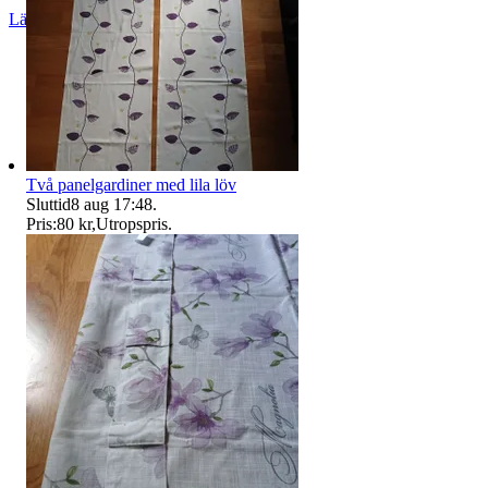
Läs omdömen
Följ
Två panelgardiner med lila löv
Sluttid
8 aug 17:48
.
Pris:
80 kr
,
Utropspris
.