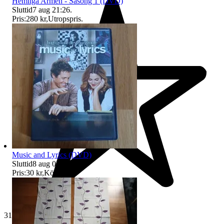
Hemliga Armén - Säsong 1 (DVD)
Sluttid
7 aug 21:26
.
Pris:
280 kr
,
Utropspris
.
Music and Lyrics (DVD)
Sluttid
8 aug 05:36
.
Pris:
30 kr
,
Köp nu
.
310 omdömen