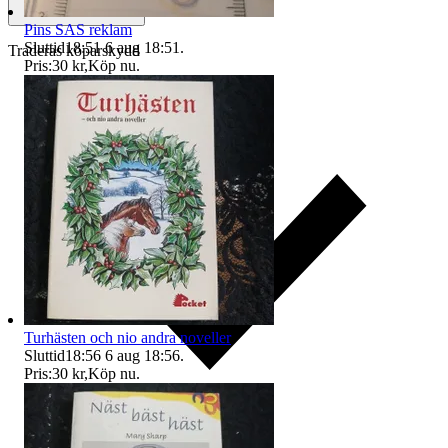
Pins SAS reklam
Sluttid
18:51
6 aug 18:51
.
Traderas köparskydd
Pris:
30 kr
,
Köp nu
.
Turhästen och nio andra noveller
Sluttid
18:56
6 aug 18:56
.
Pris:
30 kr
,
Köp nu
.