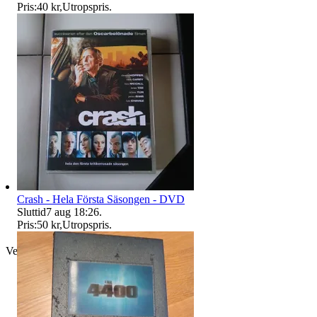
Pris:
40 kr
,
Utropspris
.
Crash - Hela Första Säsongen - DVD
Sluttid
7 aug 18:26
.
Pris:
50 kr
,
Utropspris
.
Verifierad