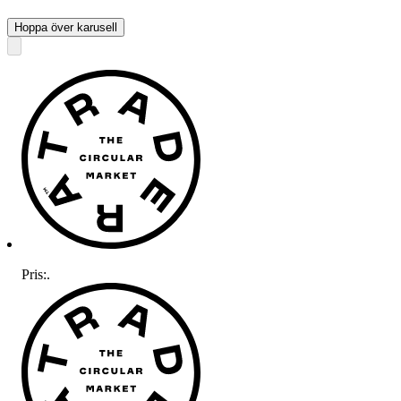
Hoppa över karusell
Pris:
.