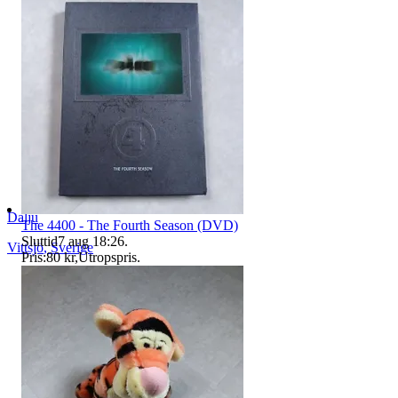
Dalju
The 4400 - The Fourth Season (DVD)
Sluttid
7 aug 18:26
.
Vittsjö
,
Sverige
Pris:
80 kr
,
Utropspris
.