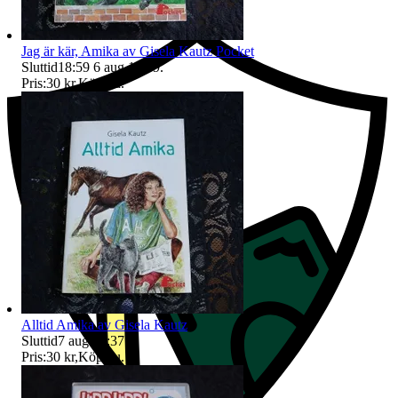
Jag är kär, Amika av Gisela Kautz Pocket
Sluttid
18:59
6 aug 18:59
.
Pris:
30 kr
,
Köp nu
.
Alltid Amika av Gisela Kautz
Sluttid
7 aug 17:37
.
Pris:
30 kr
,
Köp nu
.