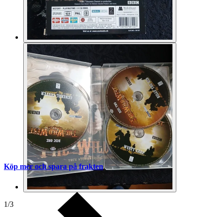
Köp mer och spara på frakten
1
/
3