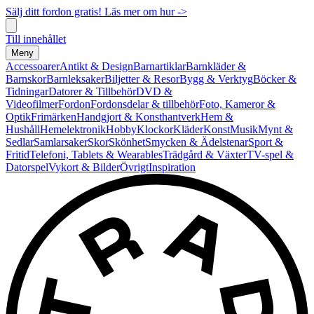
Sälj ditt fordon gratis! Läs mer om hur ->
Till innehållet
Meny
Accessoarer
Antikt & Design
Barnartiklar
Barnkläder &
Barnskor
Barnleksaker
Biljetter & Resor
Bygg & Verktyg
Böcker &
Tidningar
Datorer & Tillbehör
DVD &
Videofilmer
Fordon
Fordonsdelar & tillbehör
Foto, Kameror &
Optik
Frimärken
Handgjort & Konsthantverk
Hem &
Hushåll
Hemelektronik
Hobby
Klockor
Kläder
Konst
Musik
Mynt &
Sedlar
Samlarsaker
Skor
Skönhet
Smycken & Ädelstenar
Sport &
Fritid
Telefoni, Tablets & Wearables
Trädgård & Växter
TV-spel &
Datorspel
Vykort & Bilder
Övrigt
Inspiration