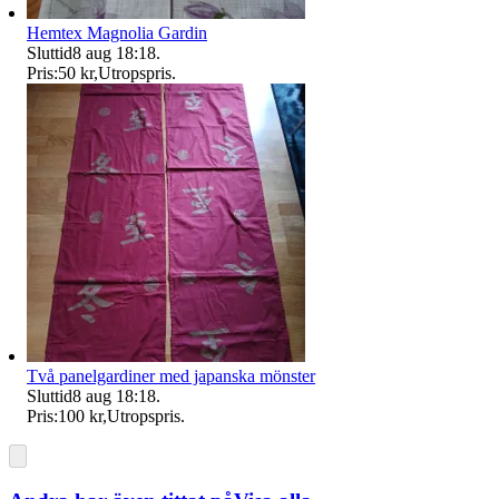
Hemtex Magnolia Gardin
Sluttid
8 aug 18:18
.
Pris:
50 kr
,
Utropspris
.
Två panelgardiner med japanska mönster
Sluttid
8 aug 18:18
.
Pris:
100 kr
,
Utropspris
.