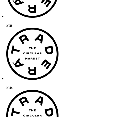
Pris:
.
Pris:
.