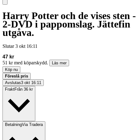
Harry Potter och de vises sten -
2-DVD i pappomslag. Jättefin
utgåva.
Slutar
3 okt 16:11
47 kr
51 kr med köparskydd.
Läs mer
Köp nu
Föreslå pris
Avslutas
3 okt 16:11
Frakt
Från 36 kr
Betalning
Via Tradera