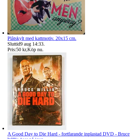
Plåtskylt med kattmotiv. 20x15 cm.
Sluttid
9 aug 14:33
.
Pris:
50 kr
,
Köp nu
.
A Good Day to Die Hard - fortfarande inplastad DVD - Bruce