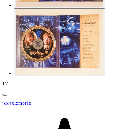
1
/
7
texagizmorip