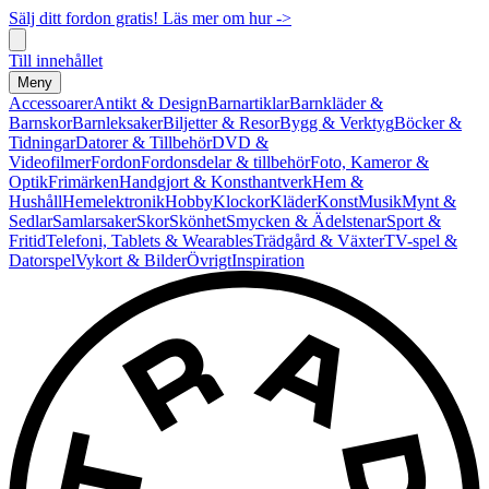
Sälj ditt fordon gratis! Läs mer om hur ->
Till innehållet
Meny
Accessoarer
Antikt & Design
Barnartiklar
Barnkläder &
Barnskor
Barnleksaker
Biljetter & Resor
Bygg & Verktyg
Böcker &
Tidningar
Datorer & Tillbehör
DVD &
Videofilmer
Fordon
Fordonsdelar & tillbehör
Foto, Kameror &
Optik
Frimärken
Handgjort & Konsthantverk
Hem &
Hushåll
Hemelektronik
Hobby
Klockor
Kläder
Konst
Musik
Mynt &
Sedlar
Samlarsaker
Skor
Skönhet
Smycken & Ädelstenar
Sport &
Fritid
Telefoni, Tablets & Wearables
Trädgård & Växter
TV-spel &
Datorspel
Vykort & Bilder
Övrigt
Inspiration