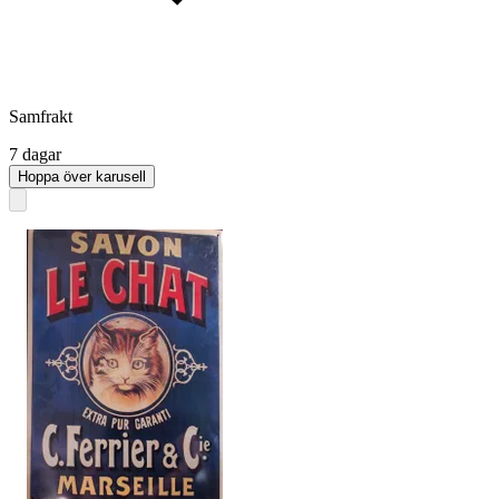
Samfrakt
7 dagar
Hoppa över karusell