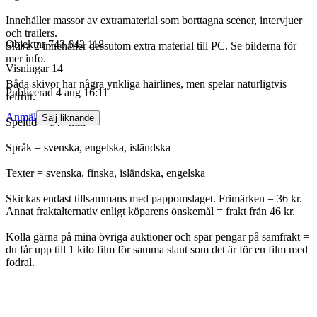
Innehåller massor av extramaterial som borttagna scener, intervjuer
och trailers.
Objektnr
743 642 118
Skiva 2 innehåller dessutom extra material till PC. Se bilderna för
mer info.
Visningar
14
Båda skivor har några ynkliga hairlines, men spelar naturligtvis
Publicerad
4 aug 16:11
felfritt.
Anmäl
Sälj liknande
Speltid = 147 min
Språk = svenska, engelska, isländska
Texter = svenska, finska, isländska, engelska
Skickas endast tillsammans med pappomslaget. Frimärken = 36 kr.
Annat fraktalternativ enligt köparens önskemål = frakt från 46 kr.
Kolla gärna på mina övriga auktioner och spar pengar på samfrakt =
du får upp till 1 kilo film för samma slant som det är för en film med
fodral.