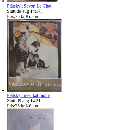
Plåtskylt Savon Le Chat
Sluttid
9 aug 14:17
.
Pris:
75 kr
,
Köp nu
.
Plåtskylt med kattmotiv
Sluttid
9 aug 14:21
.
Pris:
75 kr
,
Köp nu
.