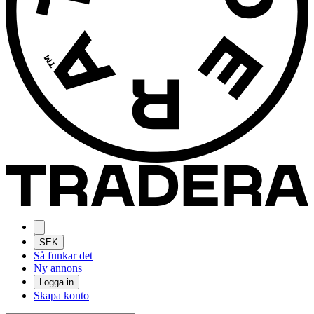
SEK
Så funkar det
Ny annons
Logga in
Skapa konto