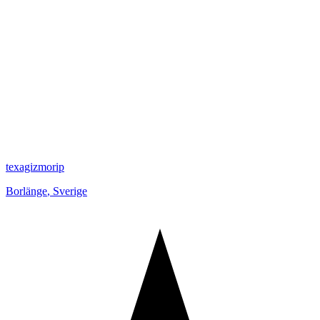
texagizmorip
Borlänge
,
Sverige