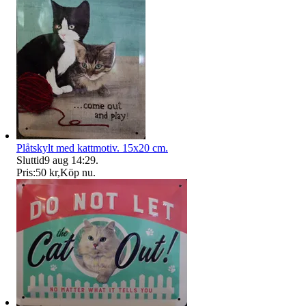
Plåtskylt med kattmotiv. 15x20 cm.
Sluttid
9 aug 14:29
.
Pris:
50 kr
,
Köp nu
.