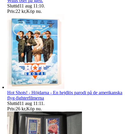
Willis öser på igen.
Sluttid
11 aug 11:10
.
Pris:
22 kr
,
Köp nu
.
Hot Shots! - Höjdarna - En hejdlös parodi på de amerikanska
flyg-fighterfilmerna
Sluttid
11 aug 11:11
.
Pris:
26 kr
,
Köp nu
.