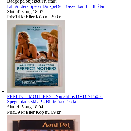
Badge på objektet:
Fri frakt
Lill-Anders Spelar Durspel 9 - Kassettband - 18 låtar
Sluttid
13 aug 18:07
.
Pris:
14 kr
,
Eller Köp nu
29 kr
,
.
PERFECT MOTHERS - Njutafilms DVD NF605 -
Spegelblank skiva! - Billig frakt 16 kr
Sluttid
15 aug 18:04
.
Pris:
39 kr
,
Eller Köp nu
69 kr
,
.