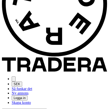
SEK
Så funkar det
Ny annons
Logga in
Skapa konto