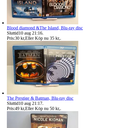
Blood diamond &The Island, Blu-ray disc
Sluttid
10 aug 21:16
.
Pris:
30 kr
,
Eller Köp nu
35 kr
,
.
The Prestige & Batman, Blu-ray disc
Sluttid
10 aug 21:17
.
Pris:
49 kr
,
Eller Köp nu
50 kr
,
.