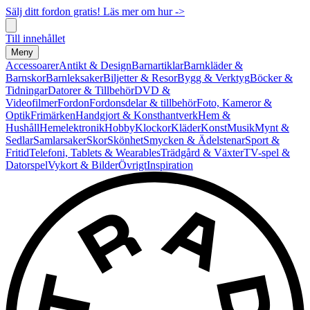
Sälj ditt fordon gratis! Läs mer om hur ->
Till innehållet
Meny
Accessoarer
Antikt & Design
Barnartiklar
Barnkläder &
Barnskor
Barnleksaker
Biljetter & Resor
Bygg & Verktyg
Böcker &
Tidningar
Datorer & Tillbehör
DVD &
Videofilmer
Fordon
Fordonsdelar & tillbehör
Foto, Kameror &
Optik
Frimärken
Handgjort & Konsthantverk
Hem &
Hushåll
Hemelektronik
Hobby
Klockor
Kläder
Konst
Musik
Mynt &
Sedlar
Samlarsaker
Skor
Skönhet
Smycken & Ädelstenar
Sport &
Fritid
Telefoni, Tablets & Wearables
Trädgård & Växter
TV-spel &
Datorspel
Vykort & Bilder
Övrigt
Inspiration