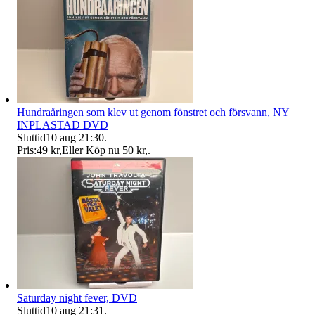
Hundraåringen som klev ut genom fönstret och försvann, NY
INPLASTAD DVD
Sluttid
10 aug 21:30
.
Pris:
49 kr
,
Eller Köp nu
50 kr
,
.
Saturday night fever, DVD
Sluttid
10 aug 21:31
.