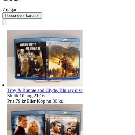
7 dagar
Hoppa över karusell
Troy & Bonnie and Clyde, Blu-ray disc
Sluttid
10 aug 21:16
.
Pris:
79 kr
,
Eller Köp nu
80 kr
,
.