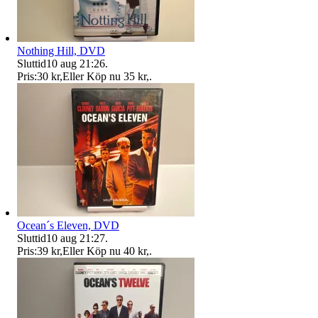
Nothing Hill, DVD
Sluttid
10 aug 21:26
.
Pris:
30 kr
,
Eller Köp nu
35 kr
,
.
Ocean´s Eleven, DVD
Sluttid
10 aug 21:27
.
Pris:
39 kr
,
Eller Köp nu
40 kr
,
.