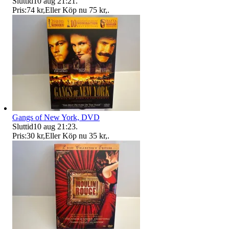
Sluttid
10 aug 21:21
.
Pris:
74 kr
,
Eller Köp nu
75 kr
,
.
Gangs of New York, DVD
Sluttid
10 aug 21:23
.
Pris:
30 kr
,
Eller Köp nu
35 kr
,
.