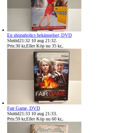
En shopaholics bekännelser, DVD
Sluttid
21:32
10 aug 21:32
.
Pris:
30 kr
,
Eller Köp nu
35 kr
,
.
Fair Game, DVD
Sluttid
21:33
10 aug 21:33
.
Pris:
59 kr
,
Eller Köp nu
60 kr
,
.