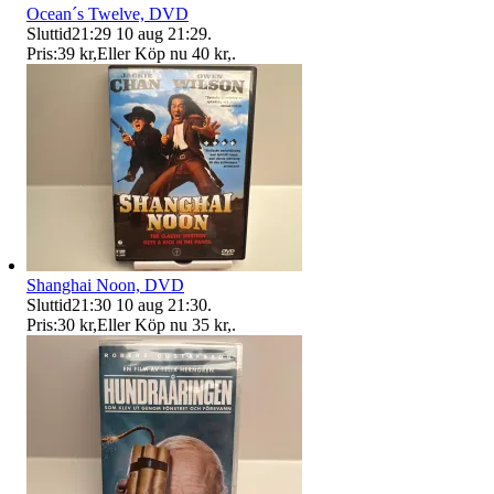
Ocean´s Twelve, DVD
Sluttid
21:29
10 aug 21:29
.
Pris:
39 kr
,
Eller Köp nu
40 kr
,
.
Shanghai Noon, DVD
Sluttid
21:30
10 aug 21:30
.
Pris:
30 kr
,
Eller Köp nu
35 kr
,
.