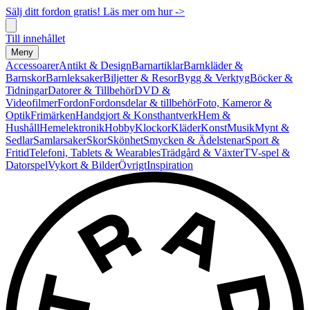
Sälj ditt fordon gratis! Läs mer om hur ->
Till innehållet
Meny
Accessoarer
Antikt & Design
Barnartiklar
Barnkläder &
Barnskor
Barnleksaker
Biljetter & Resor
Bygg & Verktyg
Böcker &
Tidningar
Datorer & Tillbehör
DVD &
Videofilmer
Fordon
Fordonsdelar & tillbehör
Foto, Kameror &
Optik
Frimärken
Handgjort & Konsthantverk
Hem &
Hushåll
Hemelektronik
Hobby
Klockor
Kläder
Konst
Musik
Mynt &
Sedlar
Samlarsaker
Skor
Skönhet
Smycken & Ädelstenar
Sport &
Fritid
Telefoni, Tablets & Wearables
Trädgård & Växter
TV-spel &
Datorspel
Vykort & Bilder
Övrigt
Inspiration