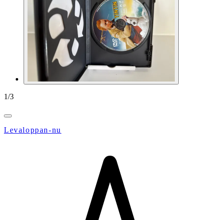
1
/
3
Levaloppan-nu