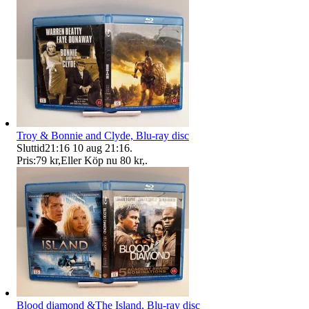
Troy & Bonnie and Clyde, Blu-ray disc
Sluttid
21:16
10 aug 21:16
.
Pris:
79 kr
,
Eller Köp nu
80 kr
,
.
Blood diamond &The Island, Blu-ray disc