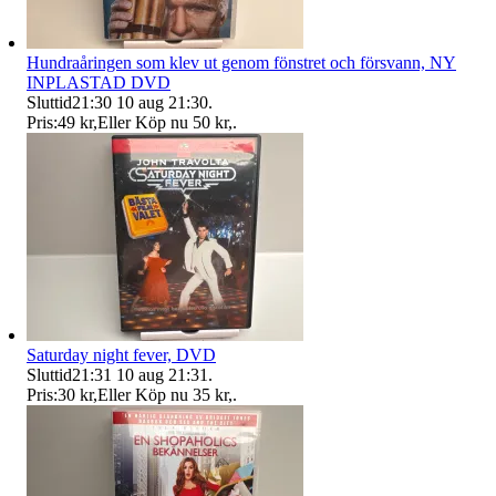
Hundraåringen som klev ut genom fönstret och försvann, NY
INPLASTAD DVD
Sluttid
21:30
10 aug 21:30
.
Pris:
49 kr
,
Eller Köp nu
50 kr
,
.
Saturday night fever, DVD
Sluttid
21:31
10 aug 21:31
.
Pris:
30 kr
,
Eller Köp nu
35 kr
,
.