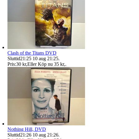
Clash of the Titans DVD
Sluttid
21:25
10 aug 21:25
.
Pris:
30 kr
,
Eller Köp nu
35 kr
,
.
Nothing Hill, DVD
Sluttid
21:26
10 aug 21:26
.