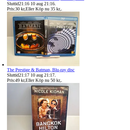
Sluttid
21:16
10 aug 21:16
.
Pris:
30 kr
,
Eller Köp nu
35 kr
,
.
The Prestige & Batman, Blu-ray disc
Sluttid
21:17
10 aug 21:17
.
Pris:
49 kr
,
Eller Köp nu
50 kr
,
.