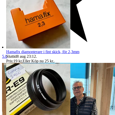
Hamafix diamonterare i fint skick, för 2,3mm
Sluttid
8 aug 23:12
.
5.0
Pris:
19 kr
,
Eller Köp nu
25 kr
,
.