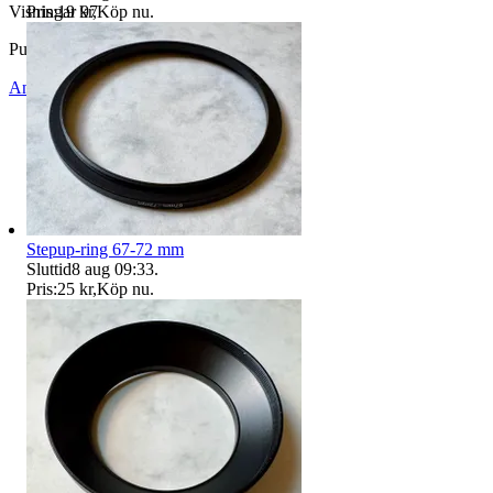
Pris:
19 kr
,
Köp nu
.
Visningar
97
Publicerad
30 maj 20:01
Anmäl
Sälj liknande
Stepup-ring 67-72 mm
Sluttid
8 aug 09:33
.
Pris:
25 kr
,
Köp nu
.