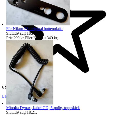
För Nikon F3: original bottenplatta
Sluttid
9 aug 18:04
.
Pris:
299 kr
,
Eller Köp nu
349 kr
,
.
6 962 omdömen
Läs omdömen
Följ
Minolta Dynax, kabel CD, 5-polig, toppskick
Sluttid
9 aug 18:21
.