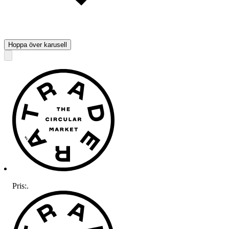
Hoppa över karusell
Pris:
.