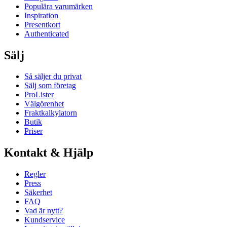
Populära varumärken
Inspiration
Presentkort
Authenticated
Sälj
Så säljer du privat
Sälj som företag
ProLister
Välgörenhet
Fraktkalkylatorn
Butik
Priser
Kontakt & Hjälp
Regler
Press
Säkerhet
FAQ
Vad är nytt?
Kundservice