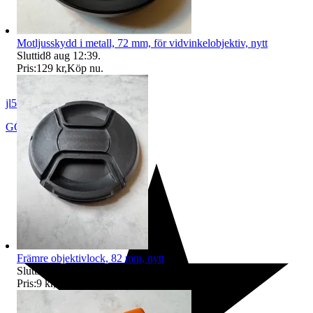
Motljusskydd i metall, 72 mm, för vidvinkelobjektiv, nytt
Sluttid
8 aug 12:39
.
Pris:
129 kr
,
Köp nu
.
jl54
GÖTEBORG
,
Sverige
Främre objektivlock, 82 mm, nytt
Sluttid
8 aug 13:13
.
Pris:
9 kr
,
Eller Köp nu
19 kr
,
.