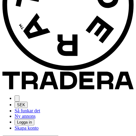
SEK
Så funkar det
Ny annons
Logga in
Skapa konto