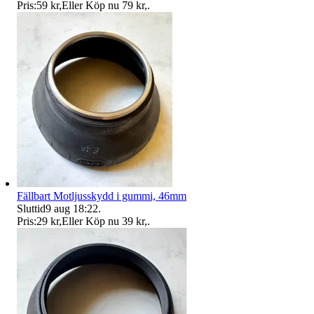
Pris:
59 kr
,
Eller Köp nu
79 kr
,
.
Fällbart Motljusskydd i gummi, 46mm
Sluttid
9 aug 18:22
.
Pris:
29 kr
,
Eller Köp nu
39 kr
,
.