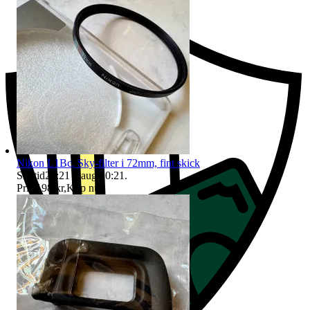
Nikon L1Bc, Sky-filter i 72mm, fint skick
Sluttid
20:21
6 aug 20:21
.
Pris:
198 kr
,
Köp nu
.