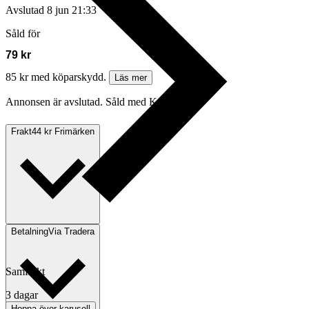
Avslutad
8 jun 21:33
Såld för
79 kr
85 kr med köparskydd.
Läs mer
Annonsen är avslutad. Såld med Köp nu.
Frakt
44 kr Frimärken
Betalning
Via Tradera
Samfrakt
3 dagar
Hoppa över karusell