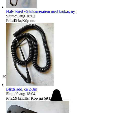
Halv-Bred väsk/kamerarem med krokar, ny
Sluttid
9 aug 18:02
.
Pris:
45 kr
,
Köp nu
.
Toppsäljare
Blixtsladd, ca 2-3m
Sluttid
9 aug 18:04
.
Pris:
59 kr
,
Eller Köp nu
69 kr
,
.