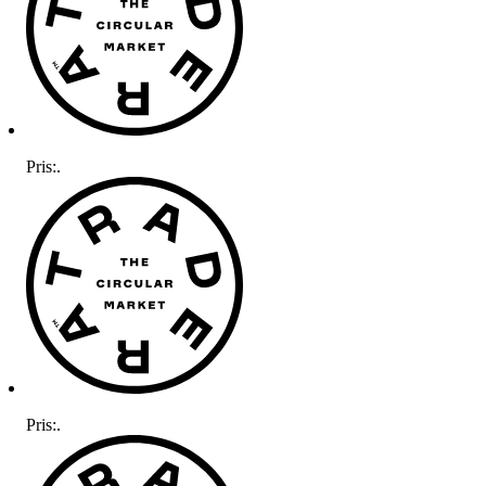
Pris:
.
Pris:
.