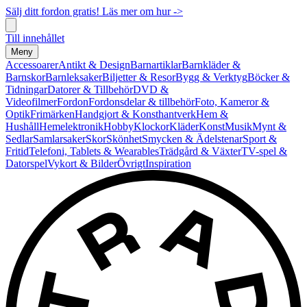
Sälj ditt fordon gratis! Läs mer om hur ->
Till innehållet
Meny
Accessoarer
Antikt & Design
Barnartiklar
Barnkläder &
Barnskor
Barnleksaker
Biljetter & Resor
Bygg & Verktyg
Böcker &
Tidningar
Datorer & Tillbehör
DVD &
Videofilmer
Fordon
Fordonsdelar & tillbehör
Foto, Kameror &
Optik
Frimärken
Handgjort & Konsthantverk
Hem &
Hushåll
Hemelektronik
Hobby
Klockor
Kläder
Konst
Musik
Mynt &
Sedlar
Samlarsaker
Skor
Skönhet
Smycken & Ädelstenar
Sport &
Fritid
Telefoni, Tablets & Wearables
Trädgård & Växter
TV-spel &
Datorspel
Vykort & Bilder
Övrigt
Inspiration