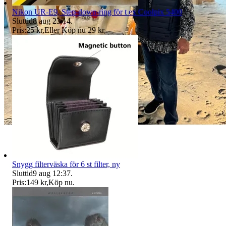
Nikon UR-E9, Step-down-ring för t ex Coolpix 5400
Sluttid
8 aug 23:14
.
Pris:
25 kr
,
Eller Köp nu
29 kr
,
.
Snygg filterväska för 6 st filter, ny
Sluttid
9 aug 12:37
.
Pris:
149 kr
,
Köp nu
.