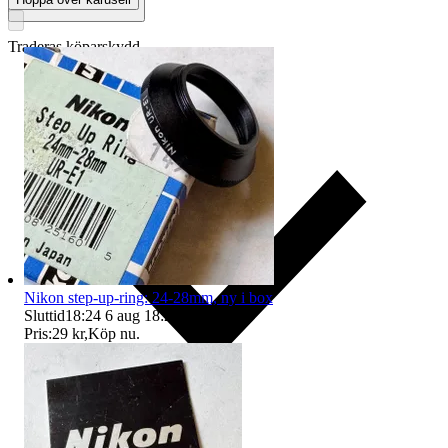
Traderas köparskydd
Nikon step-up-ring: 24-28mm, ny i box
Sluttid
18:24
6 aug 18:24
.
Pris:
29 kr
,
Köp nu
.