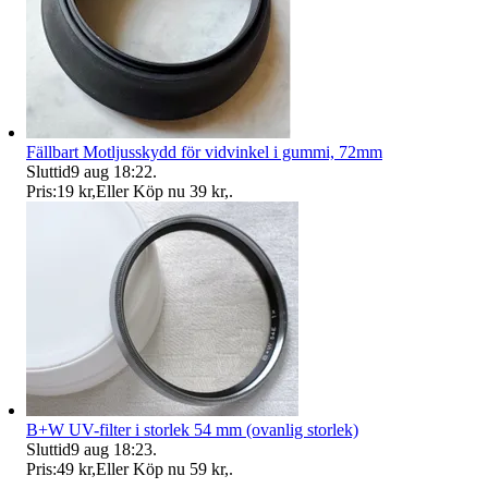
Fällbart Motljusskydd för vidvinkel i gummi, 72mm
Sluttid
9 aug 18:22
.
Pris:
19 kr
,
Eller Köp nu
39 kr
,
.
B+W UV-filter i storlek 54 mm (ovanlig storlek)
Sluttid
9 aug 18:23
.
Pris:
49 kr
,
Eller Köp nu
59 kr
,
.