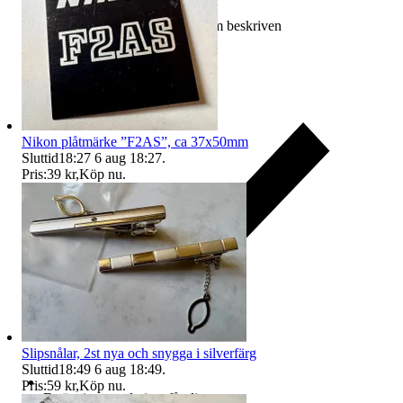
Ersättning om varan inte är som beskriven
Nikon plåtmärke ”F2AS”, ca 37x50mm
Sluttid
18:27
6 aug 18:27
.
Pris:
39 kr
,
Köp nu
.
Slipsnålar, 2st nya och snygga i silverfärg
Sluttid
18:49
6 aug 18:49
.
Pris:
59 kr
,
Köp nu
.
Ersättning om du inte får din vara