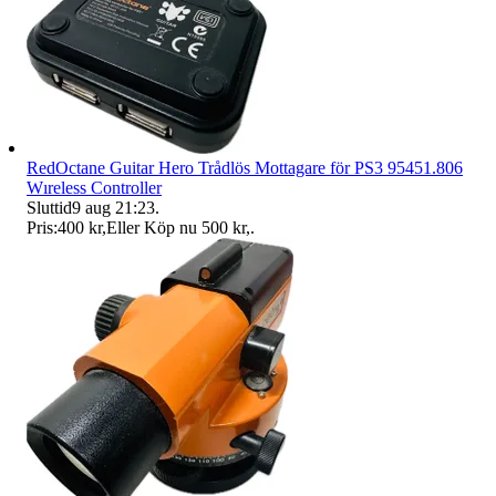
RedOctane Guitar Hero Trådlös Mottagare för PS3 95451.806
Wıreless Controller
Sluttid
9 aug 21:23
.
Pris:
400 kr
,
Eller Köp nu
500 kr
,
.