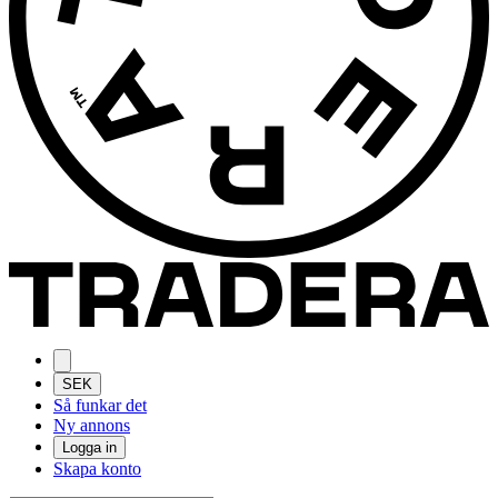
SEK
Så funkar det
Ny annons
Logga in
Skapa konto