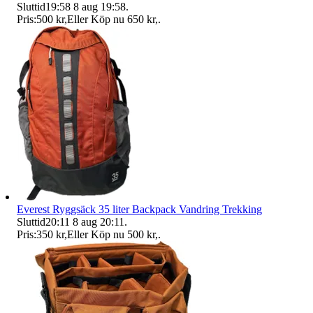
Sluttid
19:58
8 aug 19:58
.
Pris:
500 kr
,
Eller Köp nu
650 kr
,
.
Everest Ryggsäck 35 liter Backpack Vandring Trekking
Sluttid
20:11
8 aug 20:11
.
Pris:
350 kr
,
Eller Köp nu
500 kr
,
.