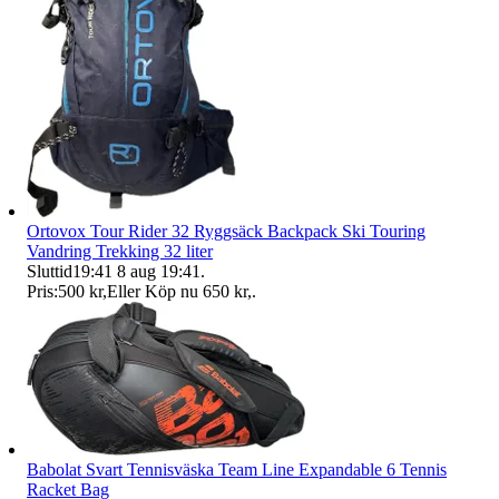
Ortovox Tour Rider 32 Ryggsäck Backpack Ski Touring
Vandring Trekking 32 liter
Sluttid
19:41
8 aug 19:41
.
Pris:
500 kr
,
Eller Köp nu
650 kr
,
.
Babolat Svart Tennisväska Team Line Expandable 6 Tennis
Racket Bag