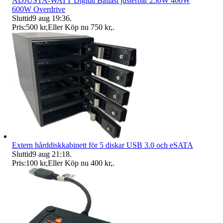
ADJUSTA-WATT Digital Ballast justerbar 250W 400W
600W Overdrive
Sluttid
9 aug 19:36
.
Pris:
500 kr
,
Eller Köp nu
750 kr
,
.
Extern hårddiskkabinett för 5 diskar USB 3.0 och eSATA
Sluttid
9 aug 21:18
.
Pris:
100 kr
,
Eller Köp nu
400 kr
,
.