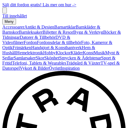
Sälj ditt fordon gratis! Läs mer om hur ->
Till innehållet
Meny
Accessoarer
Antikt & Design
Barnartiklar
Barnkläder &
Barnskor
Barnleksaker
Biljetter & Resor
Bygg & Verktyg
Böcker &
Tidningar
Datorer & Tillbehör
DVD &
Videofilmer
Fordon
Fordonsdelar & tillbehör
Foto, Kameror &
Optik
Frimärken
Handgjort & Konsthantverk
Hem &
Hushåll
Hemelektronik
Hobby
Klockor
Kläder
Konst
Musik
Mynt &
Sedlar
Samlarsaker
Skor
Skönhet
Smycken & Ädelstenar
Sport &
Fritid
Telefoni, Tablets & Wearables
Trädgård & Växter
TV-spel &
Datorspel
Vykort & Bilder
Övrigt
Inspiration