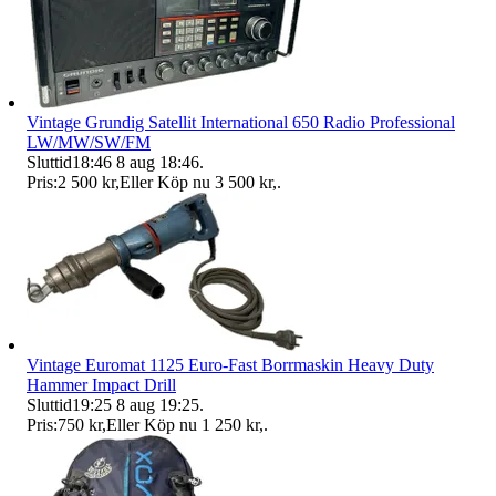
Vintage Grundig Satellit International 650 Radio Professional
LW/MW/SW/FM
Sluttid
18:46
8 aug 18:46
.
Pris:
2 500 kr
,
Eller Köp nu
3 500 kr
,
.
Vintage Euromat 1125 Euro-Fast Borrmaskin Heavy Duty
Hammer Impact Drill
Sluttid
19:25
8 aug 19:25
.
Pris:
750 kr
,
Eller Köp nu
1 250 kr
,
.