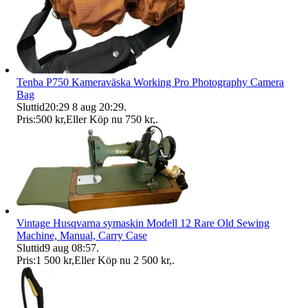
Tenba P750 Kameraväska Working Pro Photography Camera
Bag
Sluttid
20:29
8 aug 20:29
.
Pris:
500 kr
,
Eller Köp nu
750 kr
,
.
Vintage Husqvarna symaskin Modell 12 Rare Old Sewing
Machine, Manual, Carry Case
Sluttid
9 aug 08:57
.
Pris:
1 500 kr
,
Eller Köp nu
2 500 kr
,
.